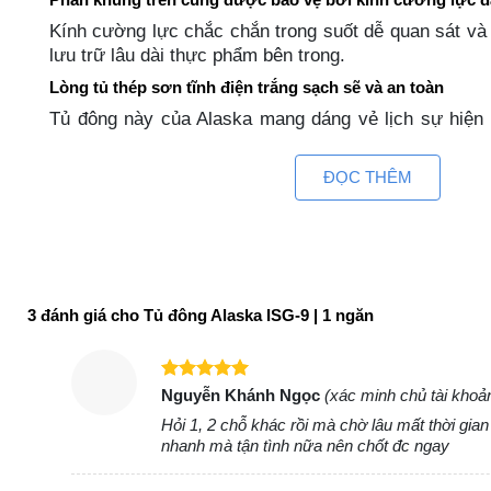
Kính cường lực chắc chắn trong suốt dễ quan sát và 
lưu trữ lâu dài thực phẩm bên trong.
Lòng tủ thép sơn tĩnh điện trắng sạch sẽ và an toàn
Tủ đông này của Alaska mang dáng vẻ lịch sự hiện 
trắng tinh khôi.
Thiết kế gọn gàng chiếm ít diện tích mặt bằng
ĐỌC THÊM
Thông số kỹ thuật chi tiết tủ kem Alaska ISG-9
Model
Thương hiệu
3 đánh giá cho
Tủ đông Alaska ISG-9 | 1 ngăn
Loại
Nhiệt độ
Được xếp
Nguyễn Khánh Ngọc
(xác minh chủ tài khoả
hạng
5
5
Hỏi 1, 2 chỗ khác rồi mà chờ lâu mất thời gia
sao
Điện năng tiêu thụ
nhanh mà tận tình nữa nên chốt đc ngay
Dòng điện