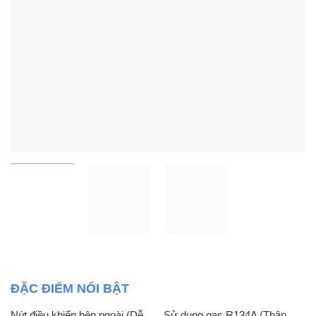
ĐẶC ĐIỂM NỔI BẬT
Nút điều khiển bên ngoài (Dễ
Sử dụng gas R134A (Thân