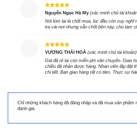
Kích thước (DxRxC)
Được xếp
Nguyễn Ngọc Hà My
(xác minh chủ tài khoả
hạng
5
5
Nói tóm lại là chốt mua, lúc đầu còn suy nghĩ
Trọng lượng
sao
tra vài nơi nhưng vẫn chốt bên này, cho tạm 
Gas
Công suất
Được xếp
VƯƠNG THÁI HOÀ
(xác minh chủ tài khoản)
hạng
5
5
Bảo hành
Giá đã rẻ lại còn miễn phí vận chuyển. Giao 
sao
chiều đã nhận được hàng. Nhan viên lắp đặt t
chi tiết. Bạn giao hàng rất có tâm. Thực sự hài
Cùng Chủ Đề:
Chỉ những khách hàng đã đăng nhập và đã mua sản phẩm nà
đánh giá.