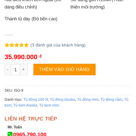
dàng điều chỉnh)
thiện môi trường)
Thành tủ dày (Độ bền cao)
(
3
đánh giá của khách hàng)
5.00
3
trên 5
35.990.000
₫
dựa trên
đánh giá
Tủ đông Alaska ISG-9 | 1 ngăn số lượng
THÊM VÀO GIỎ HÀNG
SKU:
ISG-9
Danh mục:
Tủ đông 100 lít
,
Tủ đông Alaska
,
Tủ đông mini
,
Tủ đông nằm
,
Tủ
kem
,
Tủ kem Alaska
,
Tủ kem mini
LIÊN HỆ TRỰC TIẾP
Mr. Tuấn
0965.790.100