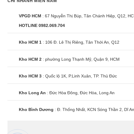
CHI NHÁNH MIỀN NAM
VPGD HCM
: 67 Nguyễn Thị Búp, Tân Chánh Hiệp, Q12, H
HOTLINE 0982.069.704
Kho HCM 1
: 106 Đ. Lê Thị Riêng, Tân Thới An, Q12
Kho HCM 2
: phường Long Thạnh Mỹ, Quận 9, HCM
Kho HCM 3
: Quốc lộ 1K, P.Linh Xuân, TP. Thủ Đức
Kho Long An
: Đức Hòa Đông, Đức Hòa, Long An
Kho Bình Dương
: Đ. Thống Nhất, KCN Sóng Thần 2, Dĩ A