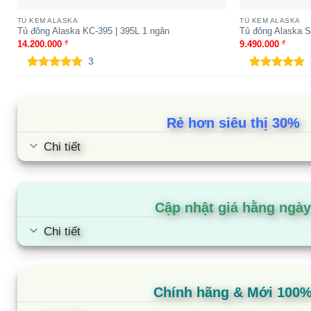
TỦ KEM ALASKA
TỦ KEM ALASKA
Tủ đông Alaska KC-310 | 310L 1
Tủ đông Alaska SC
Tủ đông Alaska KC-395 | 395L 1 ngăn
Tủ đông Alaska S
ngăn
ngăn
14.200.000
₫
9.490.000
₫
3
5.00
3
trên 5
5.00
3
trên 5
dựa trên
dựa trên
đánh giá
đánh giá
Rẻ hơn siêu thị 30%
Chi tiết
Cập nhật giá hằng ngày
Chi tiết
Chính hãng & Mới 100