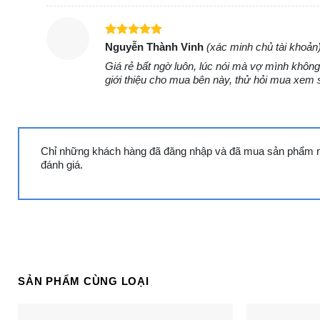
Phần khung trên cùng của tủ kem được bảo vệ bở
năng.
Hệ thống nước tuần hoàn sâu giúp việc vệ sinh được
Được xếp
Nguyễn Thành Vinh
(xác minh chủ tài khoản
hạng
5
5
Toàn bộ kính được tích hợp sẵn, khách hàng không c
Giá rẻ bất ngờ luôn, lúc nói mà vợ mình khôn
sao
Một ngăn tủ có 12 khay để trưng bày nhiều mẫu mã
giới thiệu cho mua bên này, thử hỏi mua xem s
mắt.
Cùng Chủ Đề:
Chỉ những khách hàng đã đăng nhập và đã mua sản phẩm nà
đánh giá.
SẢN PHẨM CÙNG LOẠI