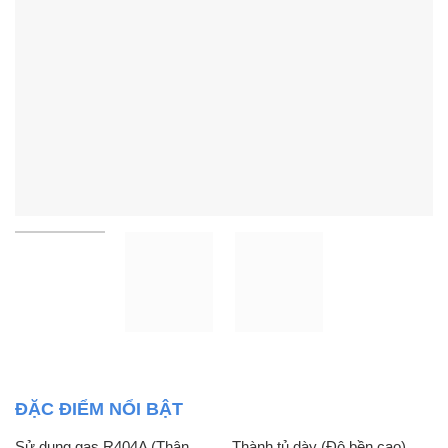
ĐẶC ĐIỂM NỔI BẬT
Sử dụng gas R404A (Thân
Thành tủ dày (Độ bền cao)