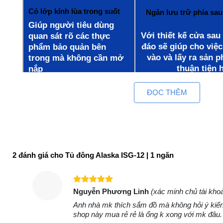
Có lớp kính lùa trong suốt
Ngăn lưu trữ phía sau
Giúp người tiêu dùng
Với thiết kế cửa sau
quan sát rõ các thực
đáo sẽ giúp cho việc
phẩm bảo quản bên
vào và lấy ra sản 
trong mà không cần mở
thuận tiện 
nắp
ĐỌC THÊM
4 bánh xe tiện lợi c
Lòng tủ thép sơn tĩnh điện
ch
trắng tinh khôi
Dễ dàng di chuyể
Dẫn nhiệt nhanh, làm lạnh
đông mà không mất
tốt
nhiều công
2 đánh giá cho
Tủ đông Alaska ISG-12 | 1 ngăn
Đặc điểm của tủ kem Alaska ISG-12
Đèn LED làm tăng cường hiệu ứng hiển thị.
Được xếp
Nguyễn Phương Linh
(xác minh chủ tài kho
hạng
5
5
Khay kem linh hoạt giúp ổn định vị trí và bảo qu
Anh nhà mk thích sắm đồ mà không hỏi ý kiế
sao
nhất.
shop này mua rẻ rẻ là ổng k xong với mk đâu.