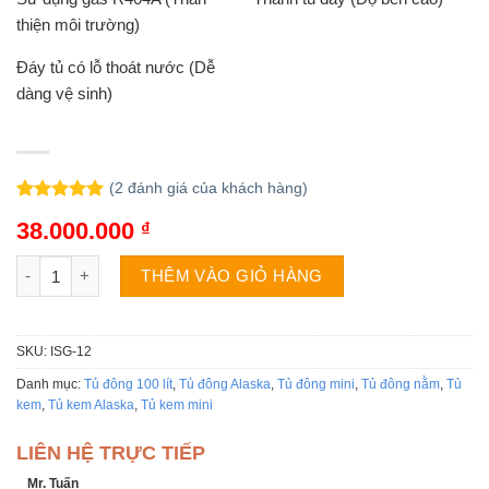
thiện môi trường)
Đáy tủ có lỗ thoát nước (Dễ
dàng vệ sinh)
(
2
đánh giá của khách hàng)
5.00
2
trên 5
38.000.000
₫
dựa trên
đánh giá
Tủ đông Alaska ISG-12 | 1 ngăn số lượng
THÊM VÀO GIỎ HÀNG
SKU:
ISG-12
Danh mục:
Tủ đông 100 lít
,
Tủ đông Alaska
,
Tủ đông mini
,
Tủ đông nằm
,
Tủ
kem
,
Tủ kem Alaska
,
Tủ kem mini
LIÊN HỆ TRỰC TIẾP
Mr. Tuấn