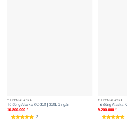
Tủ đông Alaska ISG-9 | 1 ngăn
Tủ đông Al
ngăn
TỦ KEM ALASKA
TỦ KEM ALASKA
Tủ đông Alaska KC-310 | 310L 1 ngăn
Tủ đông Alaska K
10.800.000
₫
9.200.000
₫
2
Tủ đông Alaska KC-210C | 210L 1
Tủ đông Alaska SC
5.00
2
trên 5
5.00
1
trên 5
ngăn
ngăn