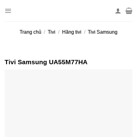
Skip
to
content
Trang chủ
/
Tivi
/
Hãng tivi
/
Tivi Samsung
Tivi Samsung UA55M77HA