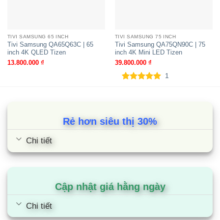
4K OLED Tizen
TIVI SAMSUNG 65 INCH
TIVI SAMSUNG 75 INCH
Tivi Samsung QA65Q63C | 65
Tivi Samsung QA75QN90C | 75
inch 4K QLED Tizen
inch 4K Mini LED Tizen
13.800.000
₫
39.800.000
₫
1
5.00
1
trên 5
dựa trên
đánh giá
Rẻ hơn siêu thị 30%
Chi tiết
Tivi Samsung UA55U8550F | 55 inch
4K Crystal UHD Tizen
Cập nhật giá hằng ngày
Chi tiết