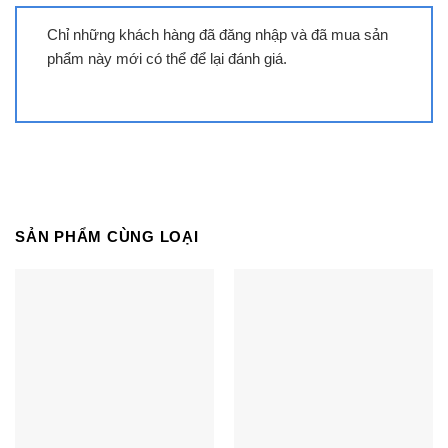
Chỉ những khách hàng đã đăng nhập và đã mua sản
phẩm này mới có thể để lại đánh giá.
Tivi Samsung UA55DU7700 | 55 inch
4K Tizen
SẢN PHẨM CÙNG LOẠI
Tivi Samsung QA55S85F | 55 inch