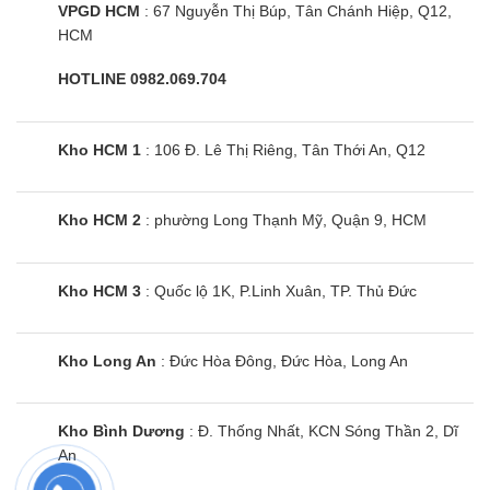
tác mượt mà, không lo chuyển động bị trễ hay mờ
VPGD HCM
: 67 Nguyễn Thị Búp, Tân Chánh Hiệp, Q12,
nhòe.
HCM
HOTLINE 0982.069.704
75QN90C sở hữu chất âm tươi mới, lôi
cuốn
Công nghệ âm thanh sống động hơn với Q-
Kho HCM 1
: 106 Đ. Lê Thị Riêng, Tân Thới An, Q12
Symphony
– Nhờ công nghệ Q-Symphony âm thanh được
Kho HCM 2
: phường Long Thạnh Mỹ, Quận 9, HCM
đồng bộ một cách hoàn hảo giữa hai loa tầm cao
trên QA75QN90C với hệ thống loa trước, loa cạnh
Kho HCM 3
: Quốc lộ 1K, P.Linh Xuân, TP. Thủ Đức
bên và loa đánh trần trên soundbar giúp kiến tạo
nên một không gian giải trí đỉnh cao, hoàn hảo bao
trùm không gian âm nhạc sống động
Kho Long An
: Đức Hòa Đông, Đức Hòa, Long An
Trải nghiệm thú vị cùng OTS+ và Dolby Atmos
Kho Bình Dương
: Đ. Thống Nhất, KCN Sóng Thần 2, Dĩ
– Chiếc tivi 75QN90C được nâng cấp lên thành hệ
An
thống âm thanh vòm đỉnh cao Dolby Atmos mà