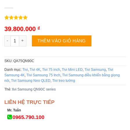
5.00
1
trên 5
39.800.000
₫
dựa trên
đánh giá
Tivi Samsung QA75QN90C | 75 inch 4K Mini LED Tizen số lượn
THÊM VÀO GIỎ HÀNG
SKU:
QA75QN90C
Danh mục:
Tivi
,
Tivi 4K
,
Tivi 75 inch
,
Tivi Mini LED
,
Tivi Samsung
,
Tivi
Samsung 4K
,
Tivi Samsung 75 Inch
,
Tivi Samsung điều khiển bằng giọng
nói
,
Tivi Samsung Neo QLED
,
Tivi treo tường
Thẻ:
tivi Samsung QN90C series
LIÊN HỆ TRỰC TIẾP
Mr. Tuấn
0965.790.100