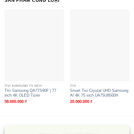
SẢN PHẨM CÙNG LOẠI
mặt phẳng mà nó còn được ví như một kiệt tác
trưng bày mang đến vẻ đẹp cho nhiều không gian
nội thất.
– QA75QN90C sắc xảo trong nhiều chi tiết cùng
với kích thước 75 inch mang đến niềm tự hào cho
gia chủ khi bố trí trong căn phòng khách, phòng
ngủ hay văn phòng làm việc của mình.
Công nghệ hình ảnh trên Samsung tân tiến,
hiện đại
TIVI SAMSUNG 75 INCH
TIVI
QA75QN90C trang bị chip xử lí thông minh
Tivi Samsung QA77S90F | 77
Smart Tivi Crystal UHD Samsung
inch 4K OLED Tizen
AI 4K 75 inch UA75U8500H
– Bộ xử lý Neo Quantum Processor 4K sử dụng
58.000.000
₫
20.000.000
₫
đến 20 mô hình mạng nơ-ron khác nhau, trong đó
mỗi mô hình lại được điều khiển bởi công nghệ AI,
nhờ đó chất lượng hình ảnh được nâng lên với độ
phân giải gần chuẩn 4K một cách tối ưu.