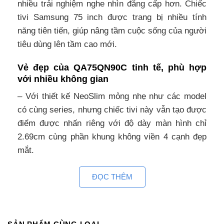
nhiều trải nghiệm nghe nhìn đẳng cấp hơn. Chiếc
tivi Samsung 75 inch được trang bị nhiều tính
năng tiên tiến, giúp nâng tầm cuộc sống của người
tiêu dùng lên tầm cao mới.
Vẻ đẹp của QA75QN90C tinh tế, phù hợp
với nhiều không gian
– Với thiết kế NeoSlim mỏng nhẹ như các model
có cùng series, nhưng chiếc tivi này vẫn tạo được
điểm được nhấn riêng với độ dày màn hình chỉ
2.69cm cùng phần khung không viền 4 cạnh đẹp
mắt.
– Duỳ trì với treo tường hoặc lắp đặt cùng chân
ĐỌC THÊM
đến chữ L được làm bằng kim loại chắc chắn và
thiết kế theo hình tấm lục giác độc đáo không chỉ
giúp cho tivi Samsung 75 inch đứng vững trên mọi