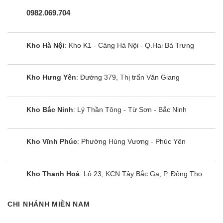
ngày hay đêm.
0982.069.704
[caption> QA75QN90C trang bị Công nghệ Anti Reflection
tăng cường khả năng chống loá
Kho Hà Nội
: Kho K1 - Cảng Hà Nội - Q.Hai Bà Trưng
Bảo vệ đôi mắt sáng khoẻ với chế độ EyeComfort
– Chế độ bải vệ mắt độ đáo của TV QA75QN90C
Kho Hưng Yên
: Đường 379, Thị trấn Văn Giang
sẽ giúp bạn xem thoải mái hơn với khả năng tự
động giảm sáng hoặc màu sắc khi ánh sáng môi
trường thay đổi để dịu mắt hơn cho bạn thưởng
Kho Bắc Ninh
: Lý Thần Tông - Từ Sơn - Bắc Ninh
thức nội dung với trạng thái thư giãn nhất.
Kho Vĩnh Phúc
: Phường Hùng Vương - Phúc Yên
Bứt phá với Motion Xcelerator Turbo Pro
– Chiến thắng mọi màn game với công nghệ
Motion Xcelerator Turbo+ hỗ trợ chuyển động
Kho Thanh Hoá
: Lô 23, KCN Tây Bắc Ga, P. Đông Thọ
mượt mà lên đến 120Hz trên chiếc tivi giá rẻ này.
Công nghệ giúp cân chỉnh từng khung hình, thỏa
CHI NHÁNH MIỀN NAM
sức chơi game, sẵn sàng lâm trận với những thao