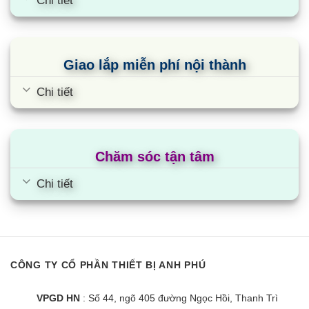
Chi tiết
Quantum Dot cho hiển thị màu rỡ hơn trên 75QN90C
– Quantum Dot hay còn gọi là chấm lượng tử, đây
Giao lắp miễn phí nội thành
là những hạt vô cùng nhỏ được tính tính bằng
nguyên tử. Công nghệ nay giúp tivi có thể hiển thị
Chi tiết
đa dạng dải màu sắc. Các tấm nền chấm lượng tử
sẽ có gam màu rộng hơn 50% so với tấm nền
LCD công nghệ thông thường.
Chăm sóc tận tâm
Công nghệ Anti Reflection tăng cường khả năng
Chi tiết
chống loá
– Anti-Reflection là công nghệ chống chói lóa ấn
tượng từ Samsung QA75QN90C giúp loại bỏ tối
đa ánh sáng bên ngoài gây xao nhãng như ánh
CÔNG TY CỔ PHẦN THIẾT BỊ ANH PHÚ
nắng hay ánh đèn, giúp người dùng đắm chìm vào
những nội dung của bộ phim, bản nhạc bất kể
VPGD HN
: Số 44, ngõ 405 đường Ngọc Hồi, Thanh Trì