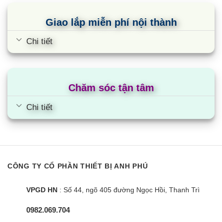
Giao lắp miễn phí nội thành
Chi tiết
Chăm sóc tận tâm
Chi tiết
CÔNG TY CỔ PHẦN THIẾT BỊ ANH PHÚ
VPGD HN
: Số 44, ngõ 405 đường Ngọc Hồi, Thanh Trì
0982.069.704