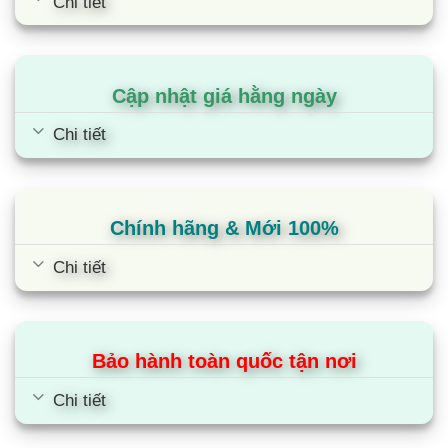
Chi tiết
vượt trội của siêu phẩm này:
Model sản phẩm:
QA100QN80H (Thế hệ Neo
Cập nhật giá hằng ngày
QLED 2026)
Chi tiết
Kích thước màn hình:
100 inch (Màn hình cực
đại)
Loại màn hình:
Neo QLED (Sử dụng đèn nền
Chính hãng & Mới 100%
Quantum Mini LED)
Chi tiết
Độ phân giải:
4K Ultra HD (3.840 x 2.160
pixels)
Bảo hành toàn quốc tận nơi
Bộ vi xử lý:
Neural Quantum 4K AI (20 mạng
thần kinh nhân tạo)
Chi tiết