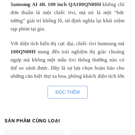
Samsung AI 4K 100 inch QA100QN80H
không chỉ
đơn thuần là một chiếc tivi, mà nó là một “bức
tường” giải trí khổng lồ, tái định nghĩa lại khái niệm
rạp phim tại gia.
Với diện tích hiển thị cực đại, chiếc tivi Samsung mã
100QN80H
mang đến trải nghiệm thị giác choáng
ngợp mà không một mẫu tivi thông thường nào có
thể so sánh được. Đây là sự lựa chọn hoàn hảo cho
những căn biệt thự xa hoa, phòng khách diện tích lớn
hoặc các phòng chiếu phim chuyên biệt, nơi mà mọi
ĐỌC THÊM
góc nhìn đều cần sự quyền năng và đẳng cấp.
2. Thiết kế NeoSlim – Kiệt tác nghệ thuật trên
quy mô khổng lồ
SẢN PHẨM CÙNG LOẠI
Thách thức lớn nhất của một chiếc tivi 100 inch là
làm sao để không trở nên thô kệch. Samsung đã giải