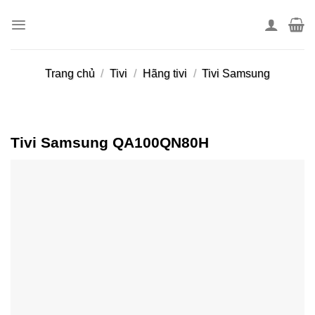
Skip
to
content
Trang chủ
/
Tivi
/
Hãng tivi
/
Tivi Samsung
Tivi Samsung QA100QN80H