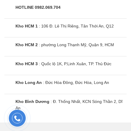
độ chân thực đáng kinh ngạc.
HOTLINE 0982.069.704
5. Âm thanh Dolby Atmos bao trùm và trải
nghiệm nghe nhìn hoàn hảo
Kho HCM 1
: 106 Đ. Lê Thị Riêng, Tân Thới An, Q12
Để tương xứng với hình ảnh choáng ngợp, chiếc
Smart
Tivi Samsung
100QN80H
được trang bị hệ
Kho HCM 2
: phường Long Thạnh Mỹ, Quận 9, HCM
thống âm thanh 60W mạnh mẽ với công nghệ Dolby
Atmos. Âm thanh vòm sống động kết hợp cùng tính
Kho HCM 3
: Quốc lộ 1K, P.Linh Xuân, TP. Thủ Đức
năng
Object Tracking Sound Lite (OTS Lite)
tạo
nên hiệu ứng âm thanh di chuyển theo vật thể trên
màn hình khổng lồ.
Kho Long An
: Đức Hòa Đông, Đức Hòa, Long An
Bên cạnh đó, tính năng
Q-Symphony
cho phép loa
Kho Bình Dương
: Đ. Thống Nhất, KCN Sóng Thần 2, Dĩ
của tivi Samsung mã
100QN80H
kết nối đồng bộ với
An
hệ thống Soundbar cao cấp, tạo nên một không gian
âm nhạc bùng nổ, lấp đầy những căn phòng có diện
tích lớn nhất. Mọi phút giây giải trí, từ xem phim