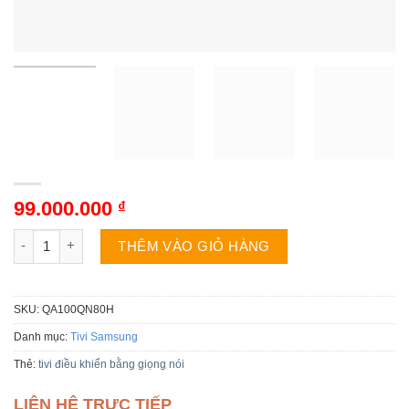
99.000.000
₫
Tivi Samsung QA100QN80H số lượng
THÊM VÀO GIỎ HÀNG
SKU:
QA100QN80H
Danh mục:
Tivi Samsung
Thẻ:
tivi điều khiển bằng giọng nói
LIÊN HỆ TRỰC TIẾP