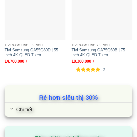
Tivi Samsung QA55S85F | 55 inch
4K OLED Tizen
TIVI SAMSUNG 55 INCH
TIVI SAMSUNG 75 INCH
Tivi Samsung QA55Q80D | 55
Tivi Samsung QA75Q60B | 75
inch 4K QLED Tizen
inch 4K QLED Tizen
14.700.000
₫
18.300.000
₫
2
5.00
2
trên 5
dựa trên
đánh giá
Rẻ hơn siêu thị 30%
Chi tiết
Tivi Samsung UA55U8550F | 55 inch
4K Crystal UHD Tizen