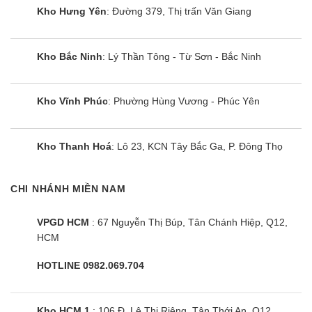
Kho Hưng Yên
: Đường 379, Thị trấn Văn Giang
Kho Bắc Ninh
: Lý Thần Tông - Từ Sơn - Bắc Ninh
Kho Vĩnh Phúc
: Phường Hùng Vương - Phúc Yên
Kho Thanh Hoá
: Lô 23, KCN Tây Bắc Ga, P. Đông Thọ
CHI NHÁNH MIỀN NAM
VPGD HCM
: 67 Nguyễn Thị Búp, Tân Chánh Hiệp, Q12,
HCM
HOTLINE 0982.069.704
Kho HCM 1
: 106 Đ. Lê Thị Riêng, Tân Thới An, Q12