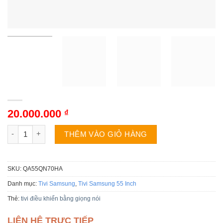
20.000.000
₫
Tivi Samsung QA55QN70HA số lượng
THÊM VÀO GIỎ HÀNG
SKU:
QA55QN70HA
Danh mục:
Tivi Samsung
,
Tivi Samsung 55 Inch
Thẻ:
tivi điều khiển bằng giọng nói
LIÊN HỆ TRỰC TIẾP