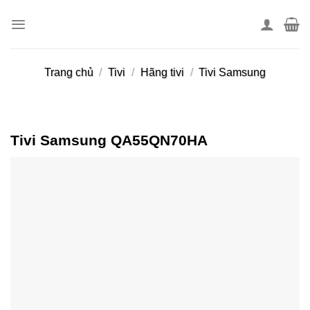
Skip
to
content
Trang chủ
/
Tivi
/
Hãng tivi
/
Tivi Samsung
Tivi Samsung QA55QN70HA