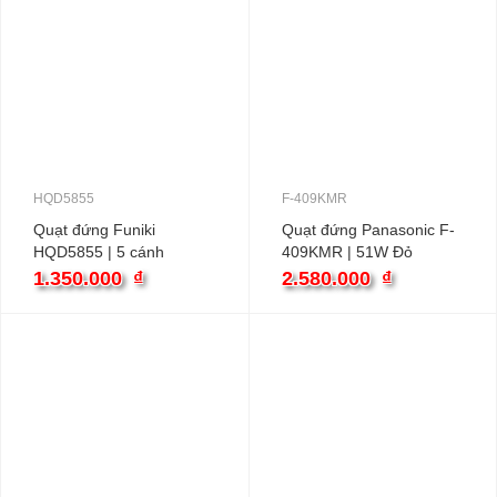
HQD5855
F-409KMR
Quạt đứng Funiki
Quạt đứng Panasonic F-
HQD5855 | 5 cánh
409KMR | 51W Đỏ
Remote
1.350.000
₫
2.580.000
₫