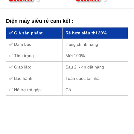
Điện máy siêu rẻ cam kết :
✅ Giá sản phẩm:
Rẻ hơn siêu thị 30%
✅ Đảm bảo:
Hàng chính hãng
✅ Tình trạng:
Mới 100%
✅ Giao lắp:
Sau 2 ~ 4h đặt hàng
✅ Bảo hành:
Toàn quốc tại nhà
✅ Hỗ trợ trả góp:
Có