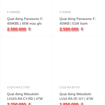
F-409KBE
F-409KB
Quạt đứng Panasonic F-
Quạt đứng Panasonic F-
409KBE | 45W màu ghi
409KB | 51W Xanh
Remote
Remote
2.580.000
₫
2.580.000
₫
LV16S-RA CY-RD
LV16-RA SF-GY
Quạt đứng Mitsubishi
Quạt đứng Mitsubishi
LV16S-RA CY-RD | 47W
LV16-RA SF-GY | 47W
Bạc đạn Đỏ
Bạc đạn Xám nhạt
2.250.000
₫
1.850.000
₫