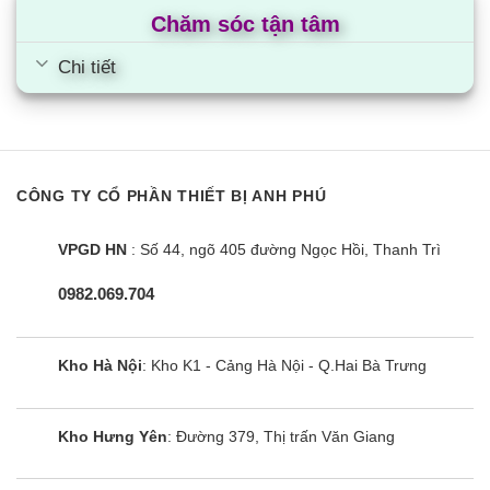
Chăm sóc tận tâm
Mức giá dao động từ 13,5 – 18,4 triệu đồng
Chi tiết
Máy giặt Samsung 12kg cửa trên lồng đứng
Thiết kế gọn nhẹ, nắp máy ở phía trên kết hợp với lồng
giặt đứng, giúp tiết kiệm được nhiều không gian diện tích
Mức giá dao động từ 7,1 – 8,5 triệu đồng
CÔNG TY CỔ PHẦN THIẾT BỊ ANH PHÚ
Tìm hiểu thêm
VPGD HN
: Số 44, ngõ 405 đường Ngọc Hồi, Thanh Trì
Nguồn gốc, xuất xứ
0982.069.704
Samsung là thương hiệu điện tử, điện gia dụng nổi tiếng hàng
đầu xứ sở Kim chi – Hàn Quốc, được thành lập vào năm
1938. Sau nhiều năm, Samsung đã có được một vị trí cao trên
Kho Hà Nội
: Kho K1 - Cảng Hà Nội - Q.Hai Bà Trưng
thị trường thế giới. Các sản phẩm mang thương hiệu
Samsung luôn được người dân Việt Nam tin dùng với những
công nghệ tân tiến.
Kho Hưng Yên
: Đường 379, Thị trấn Văn Giang
Máy giặt Samsung 12kg được sản xuất ở cả Thái Lan và Việt