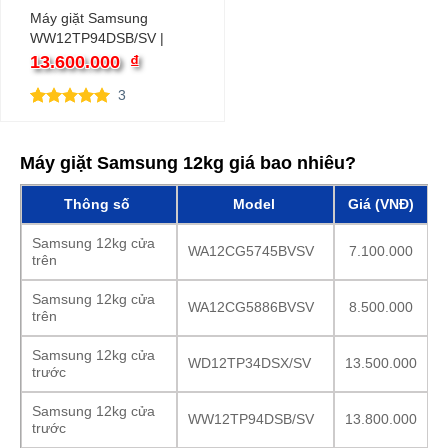
Máy giặt Samsung
WW12TP94DSB/SV |
12kg cửa ngang inverter
13.600.000
₫
3
5.00
3
trên 5
dựa trên
đánh giá
Máy giặt Samsung 12kg giá bao nhiêu?
Thông số
Model
Giá (VNĐ)
Samsung 12kg cửa
WA12CG5745BVSV
7.100.000
trên
Samsung 12kg cửa
WA12CG5886BVSV
8.500.000
trên
Samsung 12kg cửa
WD12TP34DSX/SV
13.500.000
trước
Samsung 12kg cửa
WW12TP94DSB/SV
13.800.000
trước