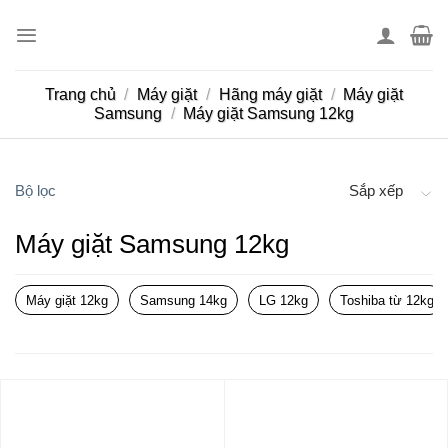
Skip
to
content
Trang chủ
/
Máy giặt
/
Hãng máy giặt
/
Máy giặt
Samsung
/
Máy giặt Samsung 12kg
Bộ lọc
Sắp xếp
Máy giặt Samsung 12kg
Máy giặt 12kg
Samsung 14kg
LG 12kg
Toshiba từ 12kg