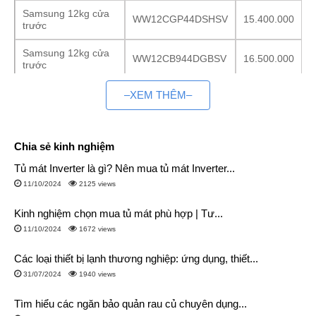
Samsung 12kg cửa
WW12CGP44DSHSV
15.400.000
trước
Samsung 12kg cửa
WW12CB944DGBSV
16.500.000
trước
Samsung 12kg cửa
–XEM THÊM–
WD12BB944DGHSV
18.400.000
trước
Tìm hiểu về máy giặt Samsung 12kg
Chia sẻ kinh nghiệm
Khối lượng giặt phù hợp
Tủ mát Inverter là gì? Nên mua tủ mát Inverter...
Máy giặt Samsung 12kg có khả năng giặt tối đa trong một lần
11/10/2024
2125 views
là 12 kg quần áo khô khi chưa bị ướt. Tuy nhiên, bạn chỉ nên
Kinh nghiệm chọn mua tủ mát phù hợp | Tư...
cho lượng quần áo từ 70 – 80% khối lượng giặt để nâng cao
11/10/2024
1672 views
hiệu quả giặt giũ và tăng tuổi thọ cho máy giặt, tức là nên giặt ít
hơn từ 1 – 2 kg so với khối lượng giặt tối đa cho phép.
Các loại thiết bị lạnh thương nghiệp: ứng dụng, thiết...
31/07/2024
1940 views
Máy giặt Samsung 12kg là lựa chọn phù hợp cho gia đình từ 6
– 7 thành viên hoặc dùng cho mục đích kinh doanh giặt ủi.
Tìm hiểu các ngăn bảo quản rau củ chuyên dụng...