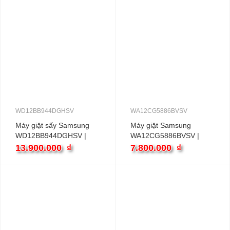
WD12BB944DGHSV
WA12CG5886BVSV
Máy giặt sấy Samsung
Máy giặt Samsung
WD12BB944DGHSV |
WA12CG5886BVSV |
12kg cửa ngang inverter
12kg cửa trên inverter
13.900.000
₫
7.800.000
₫