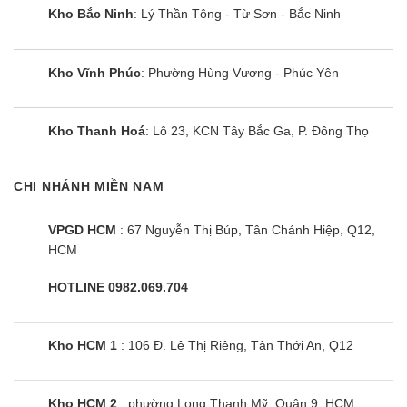
Nam trên dây chuyền công nghệ hiện đại đảm bảo chất lượng
Kho Bắc Ninh
: Lý Thần Tông - Từ Sơn - Bắc Ninh
tối đa.
Thời gian bảo hành
Kho Vĩnh Phúc
: Phường Hùng Vương - Phúc Yên
Máy giặt Samsung được bảo hành toàn bộ máy 24
tháng kể từ ngày mua, nhưng không quá 27 tháng kể từ
Kho Thanh Hoá
: Lô 23, KCN Tây Bắc Ga, P. Đông Thọ
ngày sản xuất.
Riêng đối mô tơ máy giặt loại truyền động trực tiếp
CHI NHÁNH MIỀN NAM
được bảo hành 11 năm nếu máy giặt được mua trước
01/11/2022 hoặc bảo hành 20 năm nếu được mua từ từ
VPGD HCM
: 67 Nguyễn Thị Búp, Tân Chánh Hiệp, Q12,
01/11/2022.
HCM
Còn mô tơ máy giặt của máy giặt thường được bảo
HOTLINE 0982.069.704
hành 5 năm.
Nên mua máy giặt Samsung 12kg ở đâu giá rẻ,
Kho HCM 1
: 106 Đ. Lê Thị Riêng, Tân Thới An, Q12
chính hãng
Với lợi thế hình thức bán trực tuyến, Điện Máy Siêu Rẻ chỉ
nhập hàng ở kho và xuất bán cho người tiêu dùng nên tiết
Kho HCM 2
: phường Long Thạnh Mỹ, Quận 9, HCM