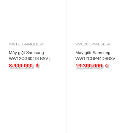
WW12CG604DLBSV
WW12CGP44DSBSV
Máy giặt Samsung
Máy giặt Samsung
WW12CG604DLBSV |
WW12CGP44DSBSV |
12kg cửa ngang inverter
12kg cửa ngang inverter
8.900.000
₫
13.300.000
₫