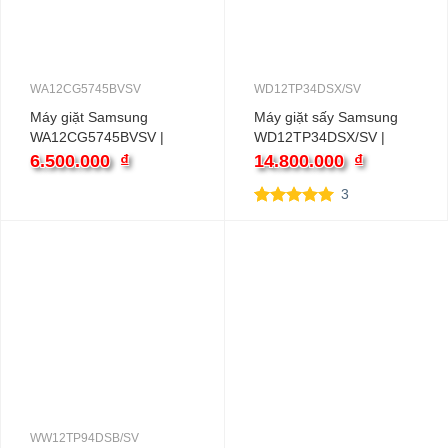
WA12CG5745BVSV
WD12TP34DSX/SV
Máy giặt Samsung
Máy giặt sấy Samsung
WA12CG5745BVSV |
WD12TP34DSX/SV |
12kg cửa trên inverter
12kg cửa ngang inverter
6.500.000
₫
14.800.000
₫
3
5.00
3
trên 5
dựa trên
đánh giá
WW12TP94DSB/SV