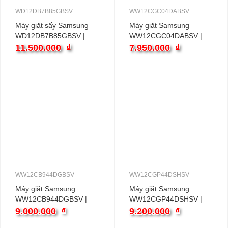
WD12DB7B85GBSV
WW12CGC04DABSV
Máy giặt sấy Samsung
Máy giặt Samsung
WD12DB7B85GBSV |
WW12CGC04DABSV |
12kg cửa ngang inverter
12kg cửa ngang inverter
11.500.000
₫
7.950.000
₫
WW12CB944DGBSV
WW12CGP44DSHSV
Máy giặt Samsung
Máy giặt Samsung
WW12CB944DGBSV |
WW12CGP44DSHSV |
12kg cửa ngang inverter
12kg cửa ngang inverter
9.000.000
₫
9.200.000
₫