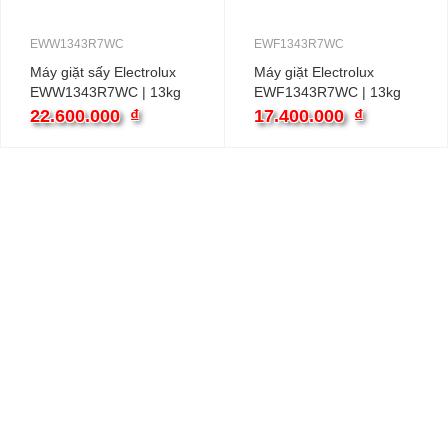
EWW1343R7WC
EWF1343R7WC
Máy giặt sấy Electrolux
Máy giặt Electrolux
EWW1343R7WC | 13kg
EWF1343R7WC | 13kg
cửa ngang inverter
cửa ngang inverter
22.600.000
₫
17.400.000
₫