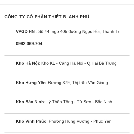
CÔNG TY CỔ PHẦN THIẾT BỊ ANH PHÚ
VPGD HN
: Số 44, ngõ 405 đường Ngọc Hồi, Thanh Trì
Công Suất Máy Giặt Electrolux 11kg
0982.069.704
3. Tìm hiểu thêm
3.1. Nguồn gốc, xuất xứ
Kho Hà Nội
: Kho K1 - Cảng Hà Nội - Q.Hai Bà Trưng
Electrolux là thương hiệu sản xuất các thiết bị điện lạnh, đồ gia
dụng đến từ Thuỵ Điển, được thành lập vào năm 1919. Với
hơn 100 năm phát triển, Electrolux luôn cố gắng đem tới
Kho Hưng Yên
: Đường 379, Thị trấn Văn Giang
những mặt hàng chất lượng nhất đến những người tiêu dùng.
Kho Bắc Ninh
: Lý Thần Tông - Từ Sơn - Bắc Ninh
Máy giặt Electrolux 11kg tại Việt Nam được sản xuất tại Thái
Lan. Tuy nhiên, các linh kiện quan trọng sẽ được nhập khẩu
trực tiếp từ Thụy Điển để đảm bảo chất lượng tối đa.
Kho Vĩnh Phúc
: Phường Hùng Vương - Phúc Yên
3.2. Thời gian bảo hành