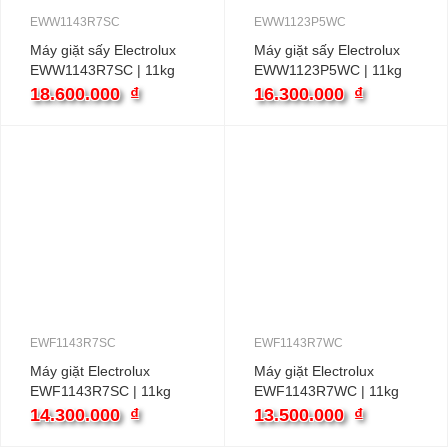
EWW1143R7SC
EWW1123P5WC
Máy giặt sấy Electrolux
Máy giặt sấy Electrolux
EWW1143R7SC | 11kg
EWW1123P5WC | 11kg
cửa ngang inverter
cửa ngang inverter
18.600.000
₫
16.300.000
₫
EWF1143R7SC
EWF1143R7WC
Máy giặt Electrolux
Máy giặt Electrolux
EWF1143R7SC | 11kg
EWF1143R7WC | 11kg
cửa ngang inverter
cửa ngang inverter
14.300.000
₫
13.500.000
₫