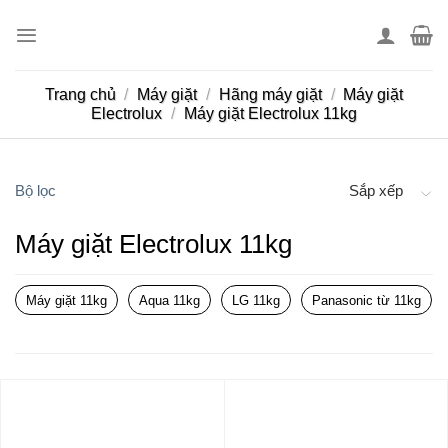
Skip
to
content
Trang chủ
/
Máy giặt
/
Hãng máy giặt
/
Máy giặt
Electrolux
/
Máy giặt Electrolux 11kg
Bộ lọc
Sắp xếp
Máy giặt Electrolux 11kg
Máy giặt 11kg
Aqua 11kg
LG 11kg
Panasonic từ 11kg