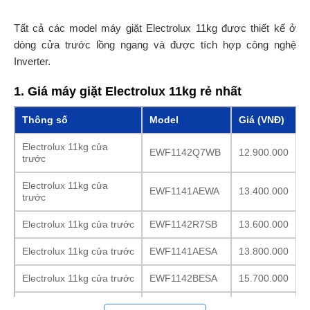
Tất cả các model máy giặt Electrolux 11kg được thiết kế ở
dòng cửa trước lồng ngang và được tích hợp công nghệ
Inverter.
1. Giá máy giặt Electrolux 11kg rẻ nhất
Thông số
Model
Giá (VNĐ)
Electrolux 11kg cửa
EWF1142Q7WB
12.900.000
trước
Electrolux 11kg cửa
EWF1141AEWA
13.400.000
trước
Electrolux 11kg cửa trước
EWF1142R7SB
13.600.000
Electrolux 11kg cửa trước
EWF1141AESA
13.800.000
Electrolux 11kg cửa trước
EWF1142BESA
15.700.000
Electrolux 11kg cửa trước
EWF1141R9SB
16.200.000