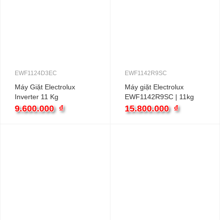
EWF1124D3EC
EWF1142R9SC
Máy Giặt Electrolux
Máy giặt Electrolux
Inverter 11 Kg
EWF1142R9SC | 11kg
EWF1124D3EC
cửa ngang inverter
9.600.000
₫
15.800.000
₫
UltimateCare 300