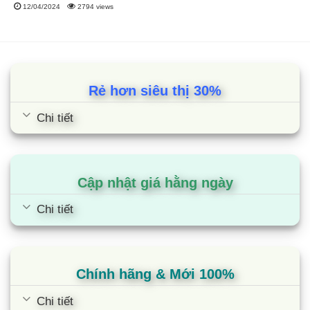
12/04/2024
2794 views
tính thẩm mỹ cao, có cửa mở ở phía trước nên cần không
gian rộng hơn để mở cửa máy khi bỏ/lấy quần áo từ máy giặt.
Với các chương trình và các công nghệ giặt được cài đặt sẵn
cùng thiết kế lồng ngang nên máy giặt cửa trước có khả năng
Rẻ hơn siêu thị 30%
giặt sạch quần áo hiệu quả, giữ quần áo không bị xoắn rối.
Chi tiết
Ngoài ra, máy giặt cửa ngang sử dụng ít bột giặt hơn, ít nước
hơn và có thời gian bảo hành máy nén lâu hơn khi được tích
hợp inveter và vận hành êm ái hơn so với dòng cửa trên.
Cập nhật giá hằng ngày
2.3. Kích thước
Máy giặt cửa ngang Electrolux 11kg có kích thước như sau:
Chi tiết
Chiều rộng: 600 mm
Chiều sâu: 659 mm
Chính hãng & Mới 100%
Chiều cao: 850 mm
Chi tiết
Khối lượng máy: 78 kg