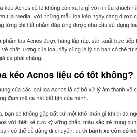
a kéo Acnos có lẽ không còn xa lạ gì với nhiều khách h
n Ca Media. Với những mẫu loa kéo ngày càng được cải t
ng từng chi tiết nhằm đáp ứng được nhu cầu sử dụng lo
 phẩm loa Acnos được hãng lắp ráp, sản xuất trực tiếp 
 về chất lượng của loa, đây cũng là lý do bạn có thể t
giá cả phải chăng.
a kéo Acnos liệu có tốt không?
ung của các loại loa Acnos là có bộ xử lý âm thanh vô c
ng đam mê ca hát bất tận của mình.
a, bạn sẽ không gặp bất cứ một khó khăn gì khi đi dã ngo
os với thiết kế cực kỳ vững chắc, màu sắc trẻ trung cùng
 bạn có thể dễ dàng di chuyển, dưới
bánh xe còn có kh