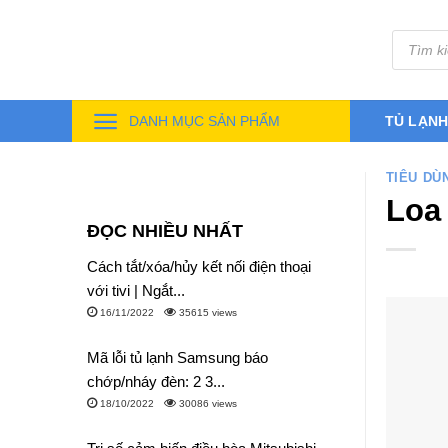
Skip
Tìm
to
kiếm
sản
content
phẩm
DANH MỤC SẢN PHẨM
TỦ LẠN
TIÊU DÙ
Loa
ĐỌC NHIỀU NHẤT
Cách tắt/xóa/hủy kết nối điện thoại
với tivi | Ngắt...
16/11/2022
35615 views
Mã lỗi tủ lạnh Samsung báo
chớp/nháy đèn: 2 3...
18/10/2022
30086 views