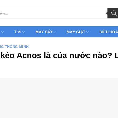
H
TIVI
MÁY SẤY
MÁY GIẶT
ĐIỀU HÒA
NG THÔNG MINH
 kéo Acnos là của nước nào? L