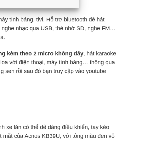
máy tính bảng, tivi. Hỗ trợ bluetooth để hát
ng: nghe nhạc qua USB, thẻ nhớ SD, nghe FM…
a.
ng kèm theo 2 micro không dây
, hát karaoke
 loa với điện thoại, máy tính bảng… thông qua
ng sen rồi sau đó bạn truy cập vào youtube
 xe lăn có thể dễ dàng điều khiển, tay kéo
ắt mắt của Acnos KB39U, với tông màu đen vô