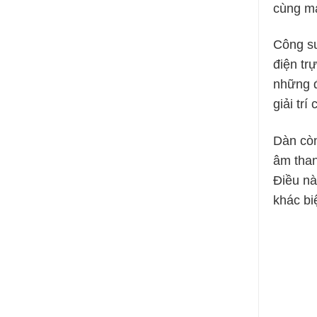
cùng mạ
Công su
điện trự
những đ
giải trí
Dàn còn
âm than
Điều nà
khác bi