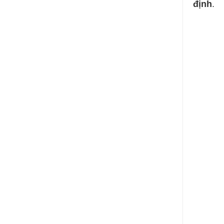
định
.