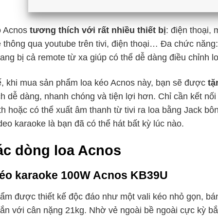
o Acnos
tương thích với rất nhiều thiết bị
: điện thoại, 
 thông qua youtube trên tivi, điện thoại… Đa chức nă
ang bị cả remote từ xa giúp có thể dễ dàng điều chỉnh lo
, khi mua sản phẩm loa kéo Acnos này, bạn sẽ được
tặ
h dễ dàng, nhanh chóng và tiện lợi hơn. Chỉ cần kết nối
th hoặc có thể xuất âm thanh từ tivi ra loa bằng Jack bô
deo karaoke là bạn đã có thể hát bất kỳ lúc nào.
ác dòng loa Acnos
kéo karaoke 100W Acnos KB39U
m được thiết kế độc đáo như một vali kéo nhỏ gọn, bánh
ắn với cân nặng 21kg. Nhờ vẻ ngoài bề ngoài cực kỳ b