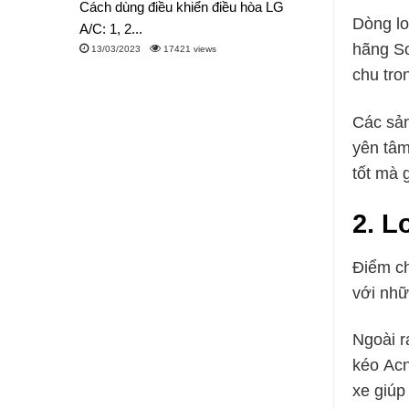
Cách dùng điều khiển điều hòa LG
Dòng lo
A/C: 1, 2...
hãng Sơ
13/03/2023
17421 views
chu tro
Các sản
yên tâm
tốt mà 
2.
Lo
Điểm ch
với nhữ
Ngoài r
kéo Acn
xe giúp