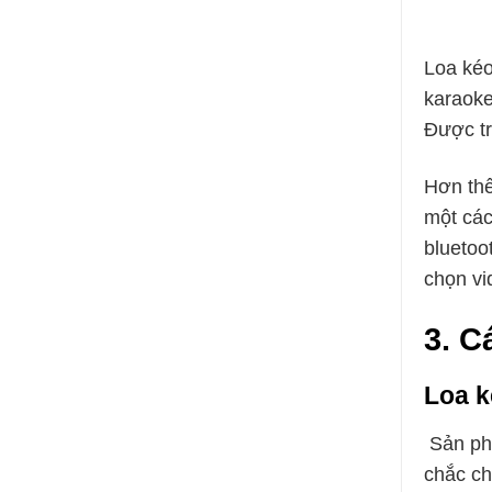
Loa ké
karaoke
Được tr
Hơn thế
một các
bluetoo
chọn vi
3.
C
Loa 
Sản phẩ
chắc ch