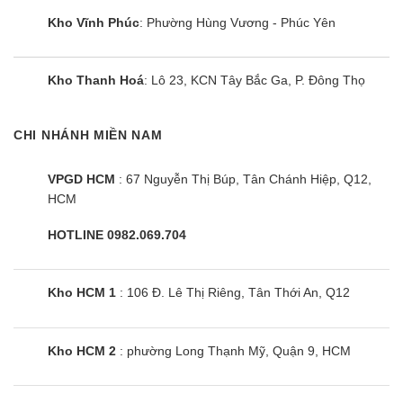
khó chịu khi vừa bật máy. Mang đến luồng không
Kho Vĩnh Phúc
: Phường Hùng Vương - Phúc Yên
khí trong lành sảng khoái, bảo vệ tốt nhất sức
khỏe của người dùng.
Kho Thanh Hoá
: Lô 23, KCN Tây Bắc Ga, P. Đông Thọ
Chế độ khử ẩm nhẹ: Đây là chế độ rất phù hợp
với thời tiết khí hậu nóng ẩm của Việt Nam. Khi
CHI NHÁNH MIỀN NAM
chế độ khử ẩm được khởi động, gió thổi ở tần số
VPGD HCM
: 67 Nguyễn Thị Búp, Tân Chánh Hiệp, Q12,
thấp giúp phòng luôn khô ráo thoáng mát.
HCM
Làm lạnh nhanh chóng với chế độ Powerful
HOTLINE 0982.069.704
Tính năng làm lạnh nhanh Powerful giúp máy làm
lạnh nhanh gần như tức thì sau khi khởi động
Kho HCM 1
: 106 Đ. Lê Thị Riêng, Tân Thới An, Q12
bằng cách đẩy công suất hoạt động của máy nén
lên tối đa. Nhờ đó nhanh chóng điều chỉnh nhiệt
Kho HCM 2
: phường Long Thạnh Mỹ, Quận 9, HCM
độ, xóa tan tất cả sự mệt nhọc, khó chịu cho
người dùng với luồng gió mát lành.