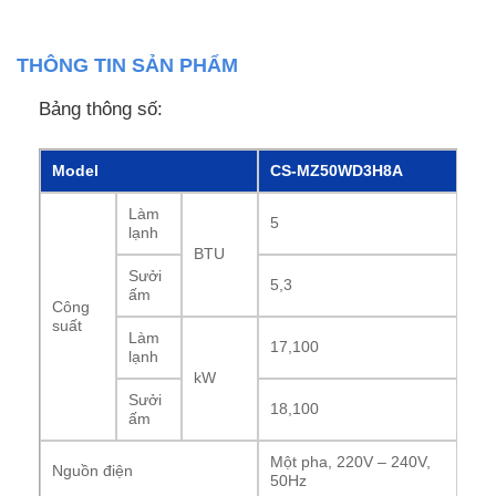
THÔNG TIN SẢN PHẨM
Bảng thông số:
Model
CS-MZ50WD3H8A
Làm
5
lạnh
BTU
Sưởi
5,3
ấm
Công
suất
Làm
17,100
lạnh
kW
Sưởi
18,100
ấm
Một pha, 220V – 240V,
Nguồn điện
50Hz