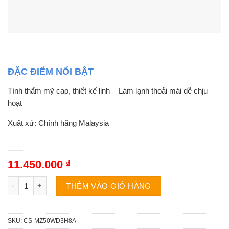
ĐẶC ĐIỂM NỔI BẬT
Tính thẩm mỹ cao, thiết kế linh
Làm lạnh thoải mái dễ chịu
hoạt
Xuất xứ: Chính hãng Malaysia
11.450.000
₫
Dàn lạnh multi Panasonic CS-MZ50WD3H8A | 18000BTU 2 chiều
THÊM VÀO GIỎ HÀNG
SKU:
CS-MZ50WD3H8A