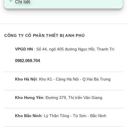
Chi tiết
hè oi bức, mà nó còn có khả năng sưởi ấm khi
trời lạnh. Vì vậy mà nó phù hợp dùng ở vùng có
khí hậu lạnh giá như miền Bắc Việt Nam.
Tiết kiệm điện, giữ nhiệt độ ổn định với động cơ
CÔNG TY CỔ PHẦN THIẾT BỊ ANH PHÚ
inverter
Nhờ được trang bị công nghệ inverter, máy tiết
VPGD HN
: Số 44, ngõ 405 đường Ngọc Hồi, Thanh Trì
kiệm điện hơn 30% so với dòng điều hòa cơ.
0982.069.704
Không những thế, nó còn vận hành êm dịu, nâng
cao tuổi thọ của sản phẩm. Đồng thời duy trì nhiệt
Kho Hà Nội
: Kho K1 - Cảng Hà Nội - Q.Hai Bà Trưng
độ ổn định trong suốt quá trình làm việc, tránh làm
người dùng mệt mỏi.
Kho Hưng Yên
: Đường 379, Thị trấn Văn Giang
Tiện ích đặc biệt
Khử mùi, diệt khuẩn trong không khí
Kho Bắc Ninh
: Lý Thần Tông - Từ Sơn - Bắc Ninh
Chức năng khử mùi: Triệt tiêu các nguồn gây mùi