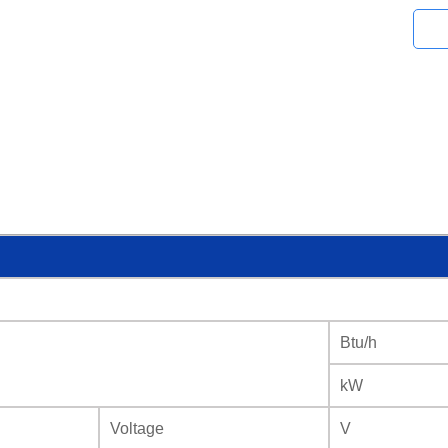
Btu/h
kW
Voltage
V