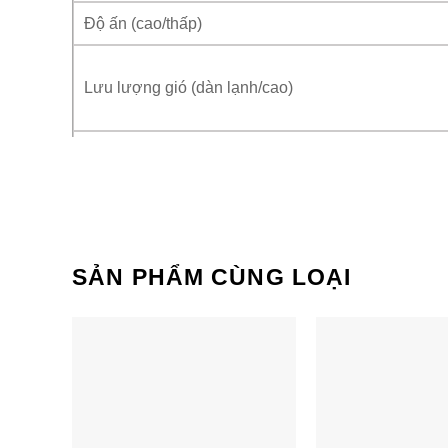
Độ ấn (cao/thấp)
Lưu lượng gió (dàn lạnh/cao)
Kích thước
SẢN PHẨM CÙNG LOẠI
Khối lượng
Đường kính ống đống
Vị trí cấp nguồn