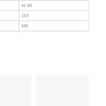
41 /30
15.5
545
200
750
640
19
0 6.35
0 9.52
Dàn nóng