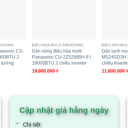
nh 1 chiều dạng nối ống gió, có công suất 18000BTU của 
chú ý.
 ống gió Panasonic CS-MS18SD3
 cải tiến, nâng cấp có thiết kế vô cùng mỏng, nhỏ giúp lắp đ
NASONIC
ĐIỀU HÒA MULTI PANASONIC
ĐIỀU HÒA MUL
nasonic CS-
Dàn nóng điều hòa multi
Dàn lạnh mul
ng chọn vị trí lắp đặt, nhất là với trần của các chung cư m
000BTU 2
Panasonic CU-2Z52WBH-8 |
MS24SD3H |
o tường
18000BTU 2 chiều inverter
chiều Inverte
19.900.000
₫
11.600.000
₫
anh
D3H sẽ là một sự lựa chọn lí tưởng cho các căn phòng có 
ng họp.
Cập nhật giá hằng ngày
ua sắm
Chi tiết