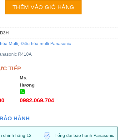
i Panasonic CS-MS18SD3H | 18000BTU 1 chiều Inverter Ốn
THÊM VÀO GIỎ HÀNG
SD3H
hòa Multi
,
Điều hòa multi Panasonic
anasonic R410A
ỰC TIẾP
Ms.
Hương
00
0982.069.704
 BẢO HÀNH
h chính hãng 12
Tổng đài bảo hành Panasonic