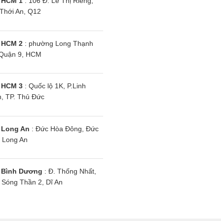
 HCM 1
: 106 Đ. Lê Thị Riêng,
Thới An, Q12
 mốc, loại bỏ nấm mốc, mùi hôi khó chịu, trả lại bầu khô
 HCM 2
: phường Long Thạnh
Quận 9, HCM
ng cách hiện thị mã lỗi, điều này giúp cho quá trình sửa 
 HCM 3
: Quốc lộ 1K, P.Linh
, TP. Thủ Đức
 Long An
: Đức Hòa Đông, Đức
 Long An
 Bình Dương
: Đ. Thống Nhất,
Sóng Thần 2, Dĩ An