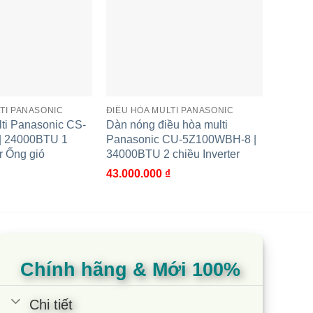
Panasonic. Sản phẩm này là model điều hòa multi
H
ặt linh hoạt trên các loại trần khác nhau.
TI PANASONIC
ĐIỀU HÒA MULTI PANASONIC
ĐIỀU H
ti Panasonic CS-
Dàn nóng điều hòa multi
Dàn lạ
à không hề khiến trần quá thấp.
 24000BTU 1
Panasonic CU-5Z100WBH-8 |
MRZ20
r Ống gió
34000BTU 2 chiều Inverter
chiều I
43.000.000
₫
4.000.
2
diện tích dưới 25m
. Phù hợp phòng yêu cầu cao
Chính hãng & Mới 100%
Chi tiết