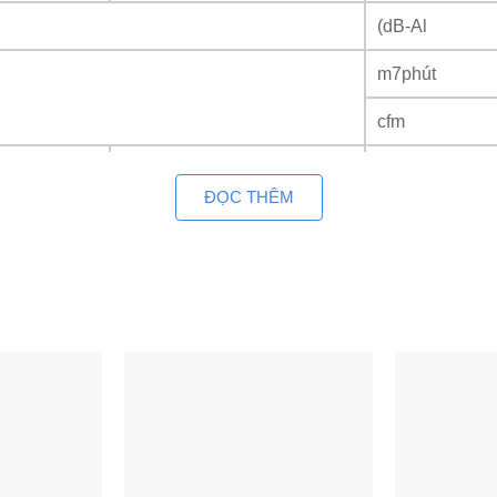
(dB-Al
m7phút
cfm
Cao
mm
ĐỌC THÊM
Rộng
mm
Sâu
mm
Kg
Ống lòng
mm
Ống hơi
mm