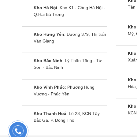
Kho
Tân 
Kho Hà Nội
: Kho K1 - Cảng Hà Nội -
CS-MS18SD3H còn được tích hợp bộ lọc kháng nấm
Q.Hai Bà Trưng
đình bạn.
Kho
Mỹ, 
Kho Hưng Yên
: Đường 379, Thị trấn
Tự chẩn đoán lỗi
Văn Giang
Máy được tích hợp chức năng tự chuẩn đoán lỗi bằ
Kho
Xuân
Kho Bắc Ninh
: Lý Thần Tông - Từ
Cùng Chủ Đề:
Sơn - Bắc Ninh
Kho
Hòa,
Kho Vĩnh Phúc
: Phường Hùng
Vương - Phúc Yên
Kho
KCN 
Kho Thanh Hoá
: Lô 23, KCN Tây
Bắc Ga, P. Đông Thọ