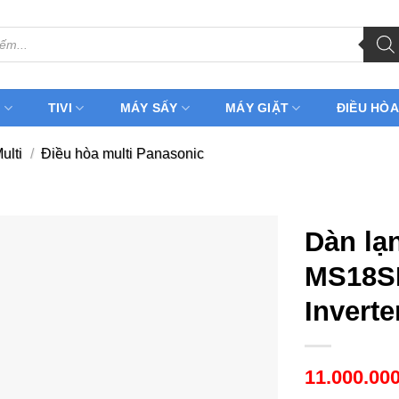
H
TIVI
MÁY SẤY
MÁY GIẶT
ĐIỀU HÒA
ulti
/
Điều hòa multi Panasonic
Dàn lạ
MS18SD
Inverte
11.000.00