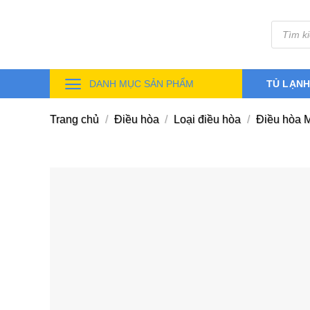
Skip
Tìm
to
kiếm
sản
content
phẩm
DANH MỤC SẢN PHẨM
TỦ LẠN
Trang chủ
/
Điều hòa
/
Loại điều hòa
/
Điều hòa M