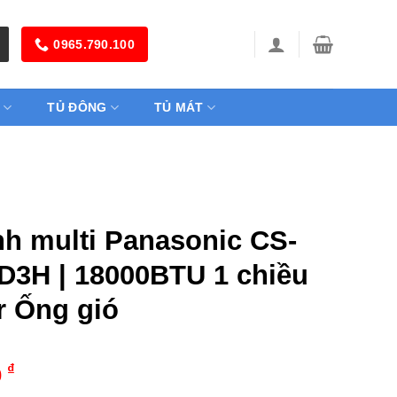
0965.790.100
TỦ ĐÔNG
TỦ MÁT
nh multi Panasonic CS-
3H | 18000BTU 1 chiều
r Ống gió
₫
0