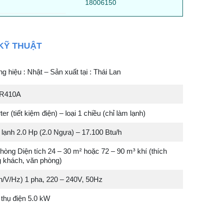
18006150
KỸ THUẬT
 hiệu : Nhật – Sản xuất tại : Thái Lan
 R410A
er (tiết kiệm điện) – loại 1 chiều (chỉ làm lạnh)
lạnh 2.0 Hp (2.0 Ngựa) – 17.100 Btu/h
òng Diện tích 24 – 30 m² hoặc 72 – 90 m³ khí (thích
 khách, văn phòng)
h/V/Hz) 1 pha, 220 – 240V, 50Hz
 thụ điện 5.0 kW