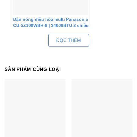
Dàn nóng điều hòa multi Panasonic
CU-5Z100WBH-8 | 34000BTU 2 chiều
Inverter
ĐỌC THÊM
SẢN PHẨM CÙNG LOẠI
Điều hòa multi Panasonic CU-
3U27YBZ | 27000BTU 1 chiều