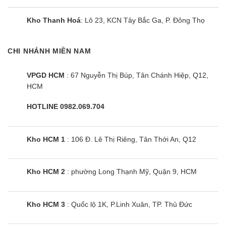
Loại 2 chiều làm lạnh/sưởi ấm
AMNW15GSJB0 có thể điều chỉnh linh hoạt chế
Kho Thanh Hoá
: Lô 23, KCN Tây Bắc Ga, P. Đông Thọ
độ nóng sang lạnh và ngược lại theo điều kiện thời
tiết nhờ tích hợp chế độ 2 trong 1 (làm lạnh và
CHI NHÁNH MIỀN NAM
sưởi ấm).
VPGD HCM
: 67 Nguyễn Thị Búp, Tân Chánh Hiệp, Q12,
Dòng điều hoà này giúp sử dụng tối đa công dụng
HCM
của nó trong cả hai mùa hè nóng nực oi bức và
HOTLINE 0982.069.704
mùa đông lạnh giá, nên rất đáng để bạn trang bị
cho gia đình.
Kho HCM 1
: 106 Đ. Lê Thị Riêng, Tân Thới An, Q12
Bền bỉ, êm ái
Điều hòa multi LG AMNW15GSJB0 là lựa chọn tối
Kho HCM 2
: phường Long Thạnh Mỹ, Quận 9, HCM
ưu cho những không gian thương mại. Khả năng
tiết kiệm năng lượng vượt trội, mang đến khả
Kho HCM 3
: Quốc lộ 1K, P.Linh Xuân, TP. Thủ Đức
năng vận hành êm ái nhờ ứng dụng công nghệ
Inverter ưu việt hiện đại cũng chính là một trong