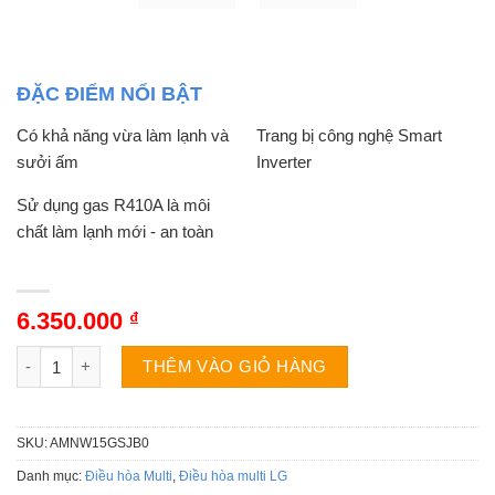
ĐẶC ĐIỂM NỔI BẬT
Có khả năng vừa làm lạnh và
Trang bị công nghệ Smart
sưởi ấm
Inverter
Sử dụng gas R410A là môi
chất làm lạnh mới - an toàn
6.350.000
₫
Dàn lạnh điều hòa Multi LG AMNW15GSJB0 | 15000BTU 2 chiều
THÊM VÀO GIỎ HÀNG
SKU:
AMNW15GSJB0
Danh mục:
Điều hòa Multi
,
Điều hòa multi LG