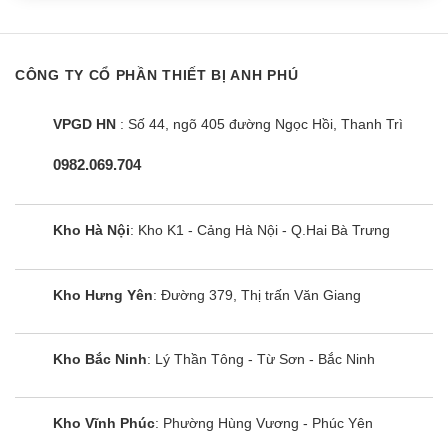
hiệu quả cùng mức công suất 15000BTU.
Tổng quan thiết kế dàn lạnh điều hòa Multi
CÔNG TY CỔ PHẦN THIẾT BỊ ANH PHÚ
LG AMNW15GSJB0
Dàn lạnh AMNW15GSJB0 được thiết kế dưới
VPGD HN
: Số 44, ngõ 405 đường Ngọc Hồi, Thanh Trì
dạng treo tường với nhiều đường nét tinh tế, tỉ mỉ
0982.069.704
cùng sắc trắng tinh khôi không những mang đến
sự sang trọng cho căn phòng mà còn tiết kiệm
được không gian diên tích.
Kho Hà Nội
: Kho K1 - Cảng Hà Nội - Q.Hai Bà Trưng
Ngoài ra, nhờ thiết kế nhỏ gọn, trọng lượng hạn
Kho Hưng Yên
: Đường 379, Thị trấn Văn Giang
chế nên dòng sản phẩm này đặc biệt thuận tiện và
dễ dàng lắp đặt tại các khu vực có không gian hạn
chế.
Kho Bắc Ninh
: Lý Thần Tông - Từ Sơn - Bắc Ninh
Hiệu năng hoạt động của LG
AMNW15GSJB0
Kho Vĩnh Phúc
: Phường Hùng Vương - Phúc Yên