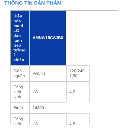
THÔNG TIN SẢN PHẨM
Điều
hòa
multi
LG
dàn
AMNW15GSJB0
lạnh
treo
tường
2
chiều
Điện
220-240,
V/Ø/Hz
nguồn
1,50
Công
suất
kW
4,2
lạnh
Btu/h
14300
Công
suất
kW
4,8