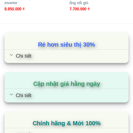
inverter
ống nối gió
lượng
8.850.000
₫
7.700.000
₫
Lưu
15.8 / 12.4 /
Cao/TB/Thấp
m3/min
lượng
10.0
Độ ổn
áp
Cao/TB/Thấp
dB(A)
41 / 36 /29
suất
Rẻ hơn siêu thị 30%
Đường
Chi tiết
kính
Lỏng
mm(inch)
Ø6.35 (1/4)
ống
Ø9.52
Hơi
mm(inch)
(1/2)
Cập nhật giá hằng ngày
Ống
Chi tiết
nước
mm
Ø21.5 / 16.0
ngưng
Thiết
bị bảo
–
Cầu chì
Chính hãng & Mới 100%
vệ