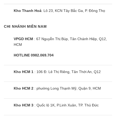
Kho Thanh Hoá
: Lô 23, KCN Tây Bắc Ga, P. Đông Thọ
CHI NHÁNH MIỀN NAM
VPGD HCM
: 67 Nguyễn Thị Búp, Tân Chánh Hiệp, Q12,
HCM
HOTLINE 0982.069.704
Điều hòa Mitsubishi MSY/MUY-
Kho HCM 1
: 106 Đ. Lê Thị Riêng, Tân Thới An, Q12
JW50VF | 18000BTU 1 chiều inverter
Kho HCM 2
: phường Long Thạnh Mỹ, Quận 9, HCM
Kho HCM 3
: Quốc lộ 1K, P.Linh Xuân, TP. Thủ Đức