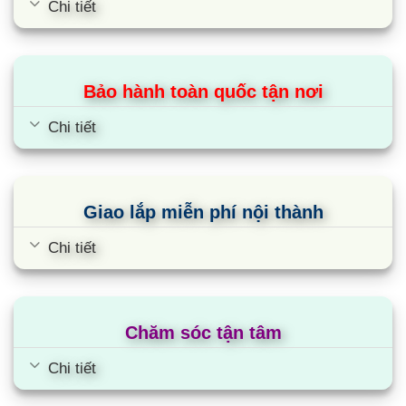
Chi tiết
chỉnh gió Auto cho phép máy phân bổ luồng gió
đều khắp phòng siêu êm ái, phù hợp với tất cả
các không gian phòng và môi trường làm việc.
Bảo hành toàn quốc tận nơi
Cùng Chủ Đề:
Chi tiết
Giao lắp miễn phí nội thành
Chi tiết
Chăm sóc tận tâm
Chi tiết