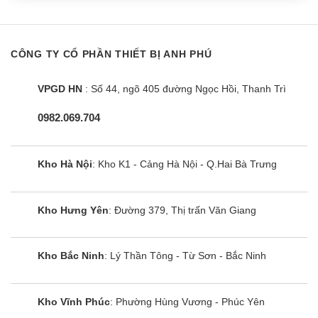
Điều hòa Mitsubishi MSY-JP50VF |
18000BTU 1 Chiều inverter
CÔNG TY CỔ PHẦN THIẾT BỊ ANH PHÚ
VPGD HN
: Số 44, ngõ 405 đường Ngọc Hồi, Thanh Trì
0982.069.704
Kho Hà Nội
: Kho K1 - Cảng Hà Nội - Q.Hai Bà Trưng
Kho Hưng Yên
: Đường 379, Thị trấn Văn Giang
Kho Bắc Ninh
: Lý Thần Tông - Từ Sơn - Bắc Ninh
Điều hòa Mitsubishi MSY/MUY-
JW25VF | 9000BTU 1 chiều inverter
Kho Vĩnh Phúc
: Phường Hùng Vương - Phúc Yên