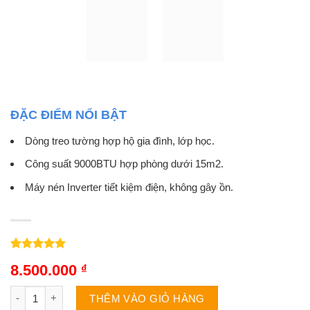
ĐẶC ĐIỂM NỔI BẬT
Dòng treo tường hợp hộ gia đình, lớp học.
Công suất 9000BTU hợp phòng dưới 15m2.
Máy nén Inverter tiết kiệm điện, không gây ồn.
5.00
1
trên 5
8.500.000
₫
dựa trên
đánh giá
Điều hòa Mitsubishi MSY-JP25VF | 9000BTU 1 Chiều inverter s
THÊM VÀO GIỎ HÀNG