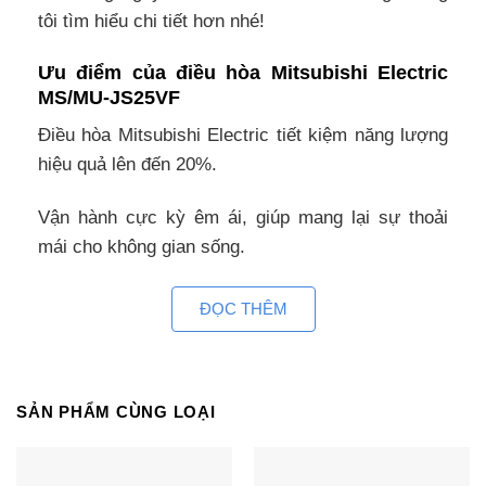
tôi tìm hiểu chi tiết hơn nhé!
Ưu điểm của điều hòa Mitsubishi Electric
MS/MU-JS25VF
Điều hòa Mitsubishi Electric tiết kiệm năng lượng
hiệu quả lên đến 20%.
Vận hành cực kỳ êm ái, giúp mang lại sự thoải
mái cho không gian sống.
Màng lọc tiên tiến giúp lọc sạch không khí, kháng
ĐỌC THÊM
khuẩn, khử mùi hiệu quả.
Vệ sinh máy MS/MU-JS25VF đơn giản và dễ
dàng.
SẢN PHẨM CÙNG LOẠI
Điều hòa Mitsubishi Electric MS/MU-JS25VF