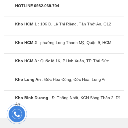
Điều hòa MS/MU-JS25VF
HOTLINE 0982.069.704
Màng lọc kết hợp các hạt Platinum-Ceramic có
kích thước cực nhỏ, có tác dụng kháng khuẩn và
Kho HCM 1
: 106 Đ. Lê Thị Riêng, Tân Thới An, Q12
khử mùi hiệu quả. Kích thước của bề mặt ba
chiều cũng được mở rộng đáng kể, giúp tăng
Kho HCM 2
: phường Long Thạnh Mỹ, Quận 9, HCM
cường phạm vi lọc khí. Những tính năng này giúp
màng lọc của MS/MU-JS25VF có chất lượng thu
gom bụi tốt hơn so với các màng lọc thông
Kho HCM 3
: Quốc lộ 1K, P.Linh Xuân, TP. Thủ Đức
thường.
Kho Long An
: Đức Hòa Đông, Đức Hòa, Long An
Màng lọc Enzyme chống dị ứng giúp lọc
bụi, phấn hoa và các tác nhân khác
Giúp lọc bụi, phấn hoa và các tác nhân gây dị ứng
Kho Bình Dương
: Đ. Thống Nhất, KCN Sóng Thần 2, Dĩ
An
khác và sau đó sử dụng màng lọc enzyme xanh
để phân hủy chúng.
Điều khiển điều hoà MS-JS25VF thiết kế