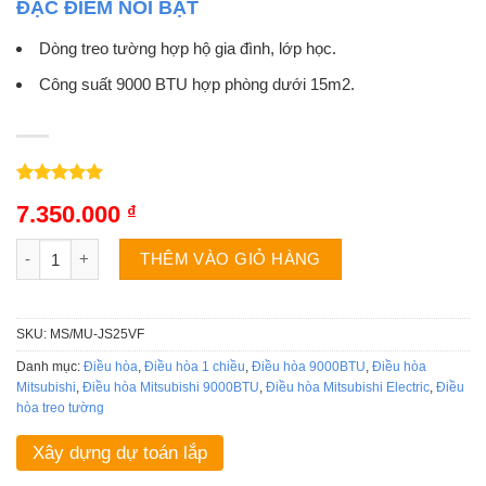
ĐẶC ĐIỂM NỔI BẬT
Dòng treo tường hợp hộ gia đình, lớp học.
Công suất 9000 BTU hợp phòng dưới 15m2.
5.00
2
trên 5
7.350.000
₫
dựa trên
đánh giá
Điều hòa Mitsubishi MS/MU-JS25VF | 9000BTU 1 chiều số lượn
THÊM VÀO GIỎ HÀNG
SKU:
MS/MU-JS25VF
Danh mục:
Điều hòa
,
Điều hòa 1 chiều
,
Điều hòa 9000BTU
,
Điều hòa
Mitsubishi
,
Điều hòa Mitsubishi 9000BTU
,
Điều hòa Mitsubishi Electric
,
Điều
hòa treo tường
Xây dựng dự toán lắp