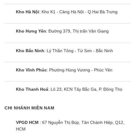
trình sử dụng điều hòa Mitsubishi Electric MS/MU-
Kho Hà Nội
: Kho K1 - Cảng Hà Nội - Q.Hai Bà Trưng
JS25VF.
Tiết kiệm điện thông minh nhờ chế độ
Kho Hưng Yên
: Đường 379, Thị trấn Văn Giang
Econo Cool
Tính năng Econo cool giúp máy lạnh Mitsubishi 1
Kho Bắc Ninh
: Lý Thần Tông - Từ Sơn - Bắc Ninh
hp tự động điều chỉnh hướng gió dựa trên nhiệt độ
tại cửa gió và tăng hiệu quả tiết kiệm năng lượng
lên 20%.
Kho Vĩnh Phúc
: Phường Hùng Vương - Phúc Yên
Khử mùi kháng khuẩn nhờ tích hợp màng
Kho Thanh Hoá
: Lô 23, KCN Tây Bắc Ga, P. Đông Thọ
lọc tiên tiến
Điều hoà 9000 btu model MS/MU-JS25VF trang bị
CHI NHÁNH MIỀN NAM
màng lọc tiên tiến giúp lọc sạch không khí, kháng
khuẩn, khử mùi hiệu quả.
VPGD HCM
: 67 Nguyễn Thị Búp, Tân Chánh Hiệp, Q12,
HCM
Màng lọc Nano Platinum được tích hợp trên