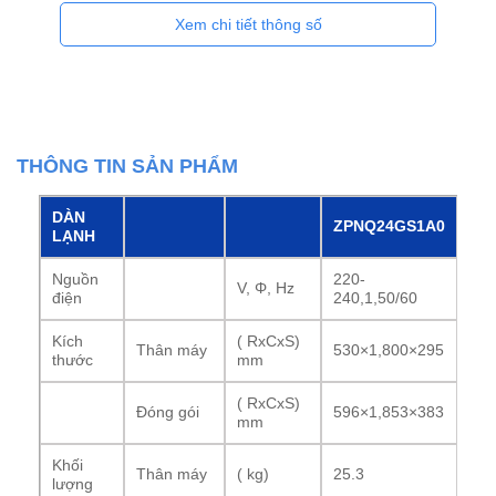
Xem chi tiết thông số
THÔNG TIN SẢN PHẨM
DÀN
ZPNQ24GS1A0
LẠNH
Nguồn
220-
V, Φ, Hz
điện
240,1,50/60
Kích
( RxCxS)
Thân máy
530×1,800×295
thước
mm
( RxCxS)
Đóng gói
596×1,853×383
mm
Khối
Thân máy
( kg)
25.3
lượng