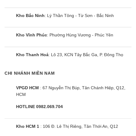
quả mà nó còn tishc hợp nhiều tính năng thông
minh giúp nâng tầm cuộc sống của người dùng
Kho Bắc Ninh
: Lý Thần Tông - Từ Sơn - Bắc Ninh
thêm phân hiện đại và tiện nghi hơn.
Thiết kế điều hoà cây
Kho Vĩnh Phúc
: Phường Hùng Vương - Phúc Yên
ZPNQ24GS1A0/ZUAC1 bắt mắt, tinh tế
Thiết kế của điều hòa cây LG ZPNQ24GS1A0 phù
Kho Thanh Hoá
: Lô 23, KCN Tây Bắc Ga, P. Đông Thọ
hợp với nhiều không gian trang trí nội thất, kiểu
dáng trang nhã, sang trọng giống như một chiếc tủ
thời trang góp phần tạo nên đẳng cấp cho không
CHI NHÁNH MIỀN NAM
gian sống của bạn.
VPGD HCM
: 67 Nguyễn Thị Búp, Tân Chánh Hiệp, Q12,
HCM
Hiệu năng sử dụng trên điều hoà
ZPNQ24GS1A0
HOTLINE 0982.069.704
Chế độ làm lạnh nhanh Power
Khả năng làm mát, làm lạnh của chiếc điều hòa
Kho HCM 1
: 106 Đ. Lê Thị Riêng, Tân Thới An, Q12
này nhanh gấp 1.5 lần so với các mẫu điều hòa