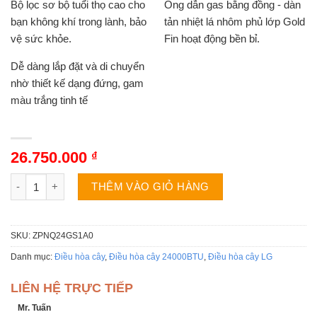
Bộ lọc sơ bộ tuổi thọ cao cho
Ống dẫn gas bằng đồng - dàn
bạn không khí trong lành, bảo
tản nhiệt lá nhôm phủ lớp Gold
vệ sức khỏe.
Fin hoạt động bền bỉ.
Dễ dàng lắp đặt và di chuyển
nhờ thiết kế dạng đứng, gam
màu trắng tinh tế
26.750.000
₫
Điều hòa tủ đứng LG ZPNQ24GS1A0 | 24000BTU 1 chiều số lư
THÊM VÀO GIỎ HÀNG
SKU:
ZPNQ24GS1A0
Danh mục:
Điều hòa cây
,
Điều hòa cây 24000BTU
,
Điều hòa cây LG
LIÊN HỆ TRỰC TIẾP
Mr. Tuấn