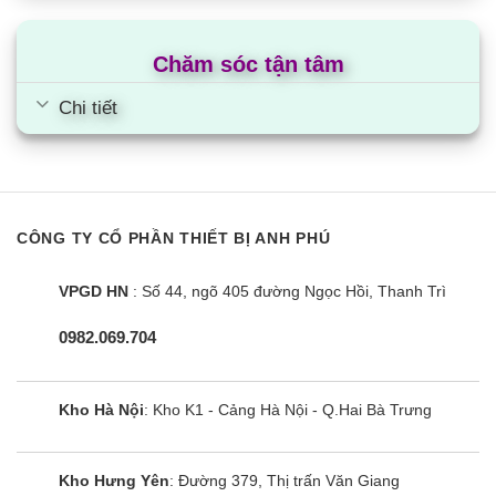
Danh định
Môi chất
Chăm sóc tận tâm
Ống kết
lạnh
mm(inch)
Φ9.52(3/8)
nối
Đường
Chi tiết
kính ngoài
Khí ga
Đường
mm(inch)
Φ15.88(5/8)
kính ngoài
Chiều
CÔNG TY CỔ PHẦN THIẾT BỊ ANH PHÚ
dài
Tối thiểu/
m
5/50
đường
Tối đa
ống
VPGD HN
: Số 44, ngõ 405 đường Ngọc Hồi, Thanh Trì
Chênh
0982.069.704
Dàn nóng-
lệch độ
dàn lạnh
m
30
cao tối
Tối đa
đa
Kho Hà Nội
: Kho K1 - Cảng Hà Nội - Q.Hai Bà Trưng
ZPNQ24GS1A0/ZUAC1 là dòng điều hòa tủ đứng
LG không chỉ mang đến khả năng làm mát hiệu
Kho Hưng Yên
: Đường 379, Thị trấn Văn Giang