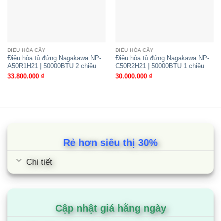
Ống xả
mm(inch)
Φ12.2
DÀN
ZUAC1
NÓNG
ĐIỀU HÒA CÂY
ĐIỀU HÒA CÂY
Nguồn
220-
V, Φ, Hz
Điều hòa tủ đứng Nagakawa NP-
Điều hòa tủ đứng Nagakawa NP-
điện
240,1,50/60
A50R1H21 | 50000BTU 2 chiều
C50R2H21 | 50000BTU 1 chiều
33.800.000
₫
30.000.000
₫
Kích
( RxCxS)
870x650x330
thước
mm
Khối
lượng
( kg)
41.5
tịnh
Rẻ hơn siêu thị 30%
Máy
Loại
–
Twin Rotary
nén
Chi tiết
Loại động
–
BLDC
cơ
Đầu ra
RxSL
1,500×1
Cập nhật giá hằng ngày
động cơ