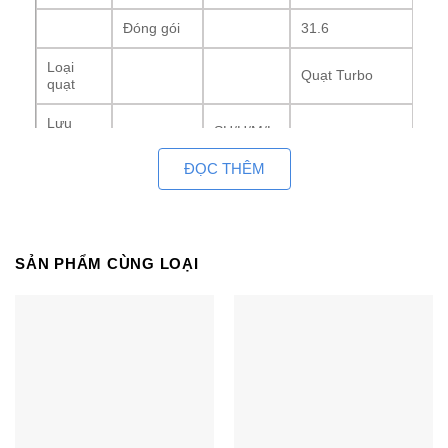
Đóng gói
31.6
Loại
Quạt Turbo
quạt
Lưu
SH/H/M/L
lượng
15.0/12.0/-/10.0
m³/phút
gió
ĐỌC THÊM
Động cơ
Loại
BLDC
quạt
Đầu ra
RxSL
104×1
SẢN PHẨM CÙNG LOẠI
SH/H/M/L
Độ ồn
Làm lạnh
45/43/-/41
dB(A)
Ống kết
Ống lỏng
mm(inch)
Φ9.52(3/8)
nối
Ống khí
mm(inch)
Φ15.88(5/8)
(O.D./I.D.)
Φ20, Φ17/