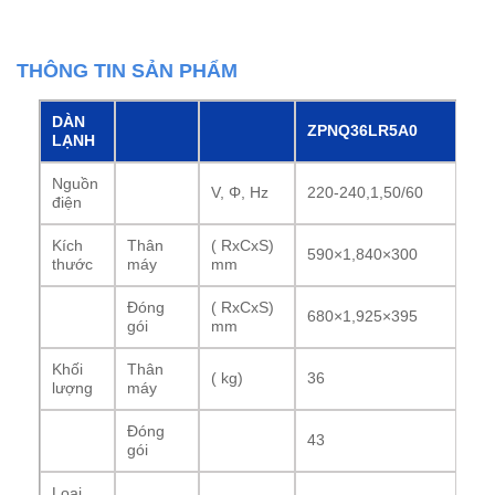
THÔNG TIN SẢN PHẨM
DÀN
ZPNQ36LR5A0
LẠNH
Nguồn
V, Φ, Hz
220-240,1,50/60
điện
Kích
Thân
( RxCxS)
590×1,840×300
thước
máy
mm
Đóng
( RxCxS)
680×1,925×395
gói
mm
Khối
Thân
( kg)
36
lượng
máy
Đóng
43
gói
Loại