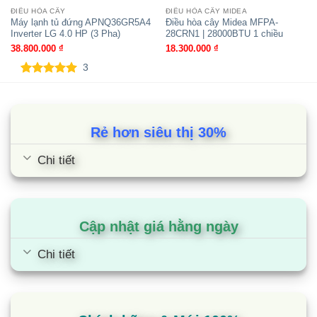
ZUAD3
NÓNG
ĐIỀU HÒA CÂY
ĐIỀU HÒA CÂY MIDEA
Máy lạnh tủ đứng APNQ36GR5A4
Điều hòa cây Midea MFPA-
Inverter LG 4.0 HP (3 Pha)
28CRN1 | 28000BTU 1 chiều
Nguồn
V, Φ, Hz
220-240,1,50/60
38.800.000
₫
18.300.000
₫
điện
3
Kích
( RxCxS)
950x834x330
5.00
3
trên 5
thước
mm
dựa trên
đánh giá
Khối
lượng
( kg)
59.5
Rẻ hơn siêu thị 30%
tịnh
Chi tiết
Máy
Loại
–
Twin Rotary
nén
Loại
–
BLDC
động cơ
Cập nhật giá hằng ngày
Đầu ra
Chi tiết
RxSL
4,000×1
động cơ
Môi
chất
Loại
–
R32
lạnh