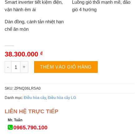
Smart inverter tiết kiệm điện,
Luồng gió thổi mạnh mẽ, đảo
vận hành êm ái
gió 4 hướng
Dàn đồng, cánh tản nhiệt hạn
chế ăn mòn
38.300.000
₫
Máy lạnh đứng LG ZPNQ36LR5A0 | 36000BTU 1 chiều Inverter 
THÊM VÀO GIỎ HÀNG
SKU:
ZPNQ36LR5A0
Danh mục:
Điều hòa cây
,
Điều hòa cây LG
LIÊN HỆ TRỰC TIẾP
Mr. Tuấn
0965.790.100