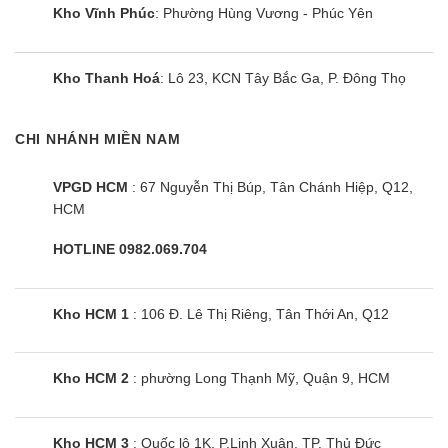
lạnh Tối
đa
Kho Vĩnh Phúc
: Phường Hùng Vương - Phúc Yên
đa
ZPNQ36LR5A0 /ZUAD3 là dòng điều hòa tủ đứng
Kho Thanh Hoá
: Lô 23, KCN Tây Bắc Ga, P. Đông Thọ
LG không chỉ mang đến khả năng làm mát hiệu
quả mà nó còn tishc hợp nhiều tính năng thông
CHI NHÁNH MIỀN NAM
minh giúp nâng tầm cuộc sống của người dùng
thêm phân hiện đại và tiện nghi hơn.
VPGD HCM
: 67 Nguyễn Thị Búp, Tân Chánh Hiệp, Q12,
HCM
Thiết kế điều hoà cây
ZPNQ36LR5A0/ZUAD3 bắt mắt, tinh tế
HOTLINE 0982.069.704
Thiết kế của điều hòa cây LG ZPNQ36LR5A0 phù
hợp với nhiều không gian trang trí nội thất, kiểu
Kho HCM 1
: 106 Đ. Lê Thị Riêng, Tân Thới An, Q12
dáng trang nhã, sang trọng giống như một chiếc tủ
thời trang góp phần tạo nên đẳng cấp cho không
Kho HCM 2
: phường Long Thạnh Mỹ, Quận 9, HCM
gian sống của bạn.
Hiệu năng sử dụng trên điều hoà
Kho HCM 3
: Quốc lộ 1K, P.Linh Xuân, TP. Thủ Đức