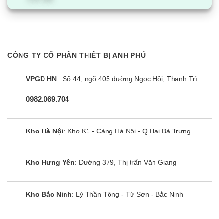
Làm
lạnh
Độ ồn
dB(A)
55
Danh
định
Môi chất
CÔNG TY CỔ PHẦN THIẾT BỊ ANH PHÚ
lạnh
Ống
Đường
mm(inch)
Φ9.52(3/8)
kết nối
VPGD HN
: Số 44, ngõ 405 đường Ngọc Hồi, Thanh Trì
kính
ngoài
0982.069.704
Khí ga
Đường
mm(inch)
Φ15.88(5/8)
kính
Kho Hà Nội
: Kho K1 - Cảng Hà Nội - Q.Hai Bà Trưng
ngoài
Chiều
Tối
dài
Kho Hưng Yên
: Đường 379, Thị trấn Văn Giang
thiểu/
m
5/50
đường
Tối đa
ống
Kho Bắc Ninh
: Lý Thần Tông - Từ Sơn - Bắc Ninh
Dàn
Chênh
nóng-
lệch độ
dàn
m
30
cao tối