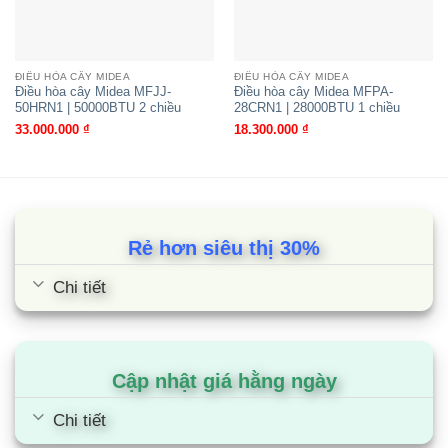
50CRDN1 | 50000BTU Inverter 1
chiều
ĐIỀU HÒA CÂY MIDEA
ĐIỀU HÒA CÂY MIDEA
Điều hòa cây Midea MFJJ-
Điều hòa cây Midea MFPA-
50HRN1 | 50000BTU 2 chiều
28CRN1 | 28000BTU 1 chiều
33.000.000
₫
18.300.000
₫
Rẻ hơn siêu thị 30%
Chi tiết
Điều hòa âm trần Midea MCD1-
50CRN8 | 50000BTU 1 chiều
Cập nhật giá hằng ngày
Chi tiết