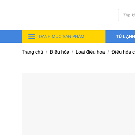
Skip
Tìm
to
kiếm
sản
content
phẩm
DANH MỤC SẢN PHẨM
TỦ LẠN
Trang chủ
/
Điều hòa
/
Loại điều hòa
/
Điều hòa 