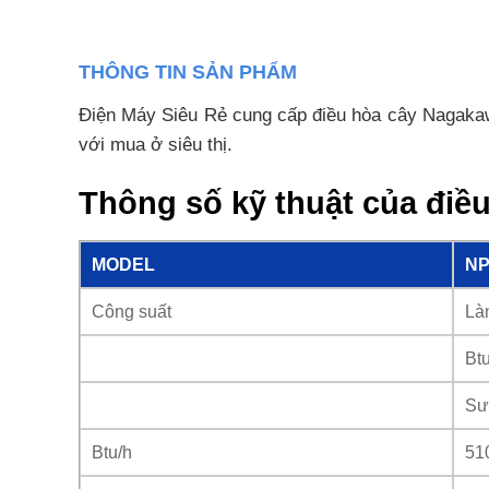
THÔNG TIN SẢN PHẨM
Điện Máy Siêu Rẻ cung cấp điều hòa cây Nagakaw
với mua ở siêu thị.
Thông số kỹ thuật của đi
MODEL
NP
Công suất
Là
Bt
Sư
Btu/h
51