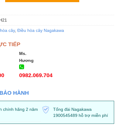
H21
 hòa cây
,
Điều hòa cây Nagakawa
ỰC TIẾP
Ms.
Hương
00
0982.069.704
 BẢO HÀNH
h chính hãng 2 năm
Tổng đài Nagakawa
1900545489 hỗ trợ miễn phí