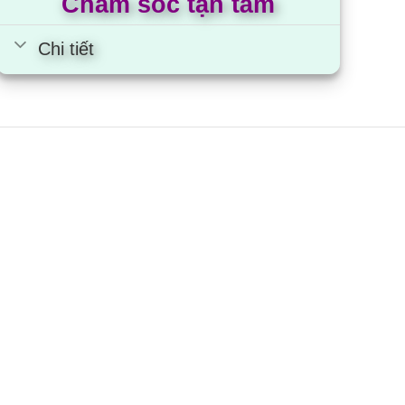
Chăm sóc tận tâm
Chi tiết
iều hòa tủ đứng Nagakawa
P-C50DHS | 50000BTU 1
hiều