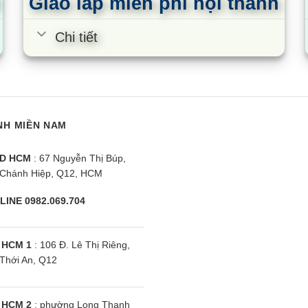
Giao lắp miễn phí nội thành
Chi tiết
NH MIỀN NAM
D HCM
: 67 Nguyễn Thị Búp,
Chánh Hiệp, Q12, HCM
LINE 0982.069.704
 đứng Nagakawa
Điều hòa tủ đứng Nagakawa
Đ
 50000BTU 2
NP-C50R2H21 | 50000BTU 1
N
 HCM 1
: 106 Đ. Lê Thị Riêng,
Thới An, Q12
chiều
c
 HCM 2
: phường Long Thạnh