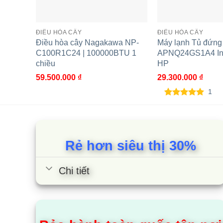
Đặc tính
Ng
Độ ồn
dB
ĐIỀU HÒA CÂY
ĐIỀU HÒA CÂY
Điều hòa cây Nagakawa NP-
Máy lạnh Tủ đứng
C100R1C24 | 100000BTU 1
APNQ24GS1A4 Inv
Kích thước (R x C x S)
Tị
chiều
HP
59.500.000
₫
29.300.000
₫
Trọng lượng
Tịn
1
Môi chất lạnh
Lo
5.00
1
trên 5
dựa trên
đánh giá
Ống dẫn
Đư
Rẻ hơn siêu thị 30%
Chiều dài tối đa
m
Chênh lệch độ cao tối đa
m
Chi tiết
Phạm vi hoạt động
Là
Cùng Chủ Đề: