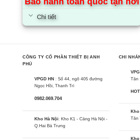
Bảo hành toàn quốc tận nơi
Chi tiết
CÔNG TY CỔ PHẦN THIẾT BỊ ANH
CHI NHÁ
PHÚ
VPG
VPGD HN
: Số 44, ngõ 405 đường
Tân 
Ngọc Hồi, Thanh Trì
HOT
0982.069.704
Điều hòa tủ đứng Nagakawa
Điều hòa tủ
NP-C50DH+ | 50000BTU 1
NP-A50DH+ |
Kho
Tân 
chiều
chiều
Kho Hà Nội
: Kho K1 - Cảng Hà Nội -
Q.Hai Bà Trưng
Kho