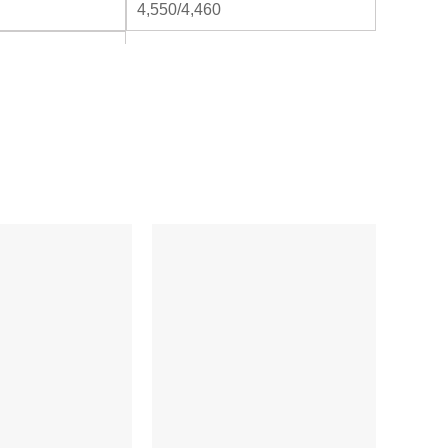
4,550/4,460
3.22/3.35
380-415/3 pha/50Hz
1650
580×1870×380
690×2000×480
50/60