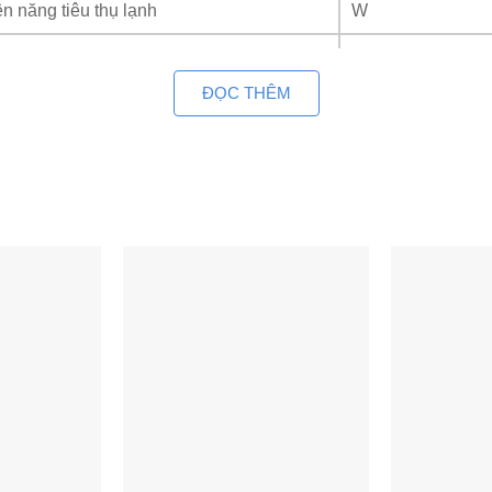
n năng tiêu thụ lạnh
W
7.5/7.0
ĐỌC THÊM
R/COP
W/W
uồn điện
V/Ph/Hz
/h
2100/1900/1800/
50.0
nh/Đóng gói
mm
h/ Phủ bì
kg