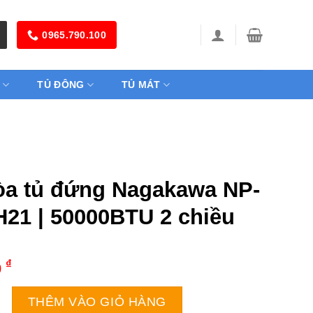
0965.790.100
TỦ ĐÔNG
TỦ MÁT
òa tủ đứng Nagakawa NP-
21 | 50000BTU 2 chiều
₫
0
đứng Nagakawa NP-A50R1H21 | 50000BTU 2 chiều số lượng
THÊM VÀO GIỎ HÀNG