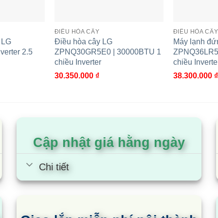
uồn điện
V/Ph/Hz
56
ĐIỀU HÒA CÂY
ĐIỀU HÒA CÂ
 LG
Điều hòa cây LG
Máy lạnh đứ
erter 2.5
ZPNQ30GR5E0 | 30000BTU 1
ZPNQ36LR5A
nh/Đóng gói
mm
chiều Inverter
chiều Inverte
30.350.000
₫
38.300.000
₫
h/ Phủ bì
kg
ại/Khối lượng nạp
kg
ờng kính ống lỏng/ống khí
mm
Cập nhật giá hằng ngày
50
30
Chi tiết
m lạnh/Sưởi ấm
℃