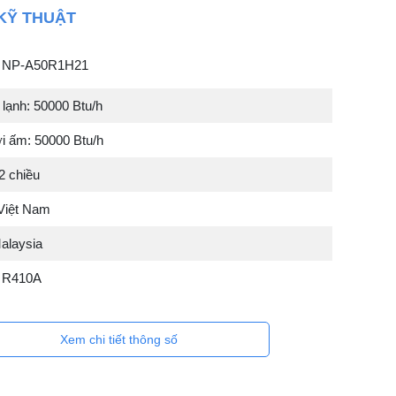
KỸ THUẬT
: NP-A50R1H21
lạnh: 50000 Btu/h
i ấm: 50000 Btu/h
2 chiều
Việt Nam
Malaysia
: R410A
Xem chi tiết thông số