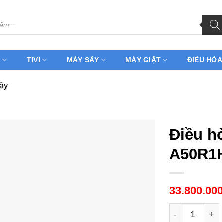
H
TIVI
MÁY SẤY
MÁY GIẶT
ĐIỀU HÒA
cây
Điều h
A50R1H
33.800.00
Điều hòa tủ 