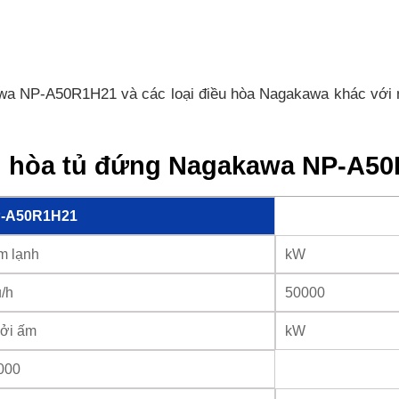
a NP-A50R1H21 và các loại điều hòa Nagakawa khác với mức
ều hòa tủ đứng Nagakawa NP-A5
-A50R1H21
m lạnh
kW
u/h
50000
ởi ấm
kW
000