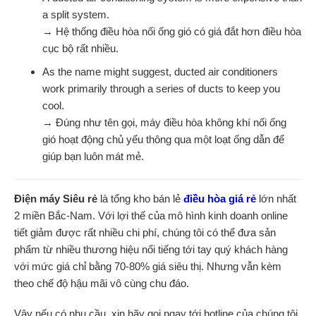
a split system.
→ Hệ thống điều hòa nối ống gió có giá đắt hơn điều hòa
cục bộ rất nhiều.
As the name might suggest, ducted air conditioners
work primarily through a series of ducts to keep you
cool.
→ Đúng như tên gọi, máy điều hòa không khí nối ống
gió hoạt động chủ yếu thông qua một loạt ống dẫn để
giúp bạn luôn mát mẻ.
Điện máy Siêu rẻ
là tổng kho bán lẻ
điều hòa giá rẻ
lớn nhất
2 miền Bắc-Nam. Với lợi thế của mô hình kinh doanh online
tiết giảm được rất nhiều chi phí, chúng tôi có thể đưa sản
phẩm từ nhiều thương hiệu nổi tiếng tới tay quý khách hàng
với mức giá chỉ bằng 70-80% giá siêu thị. Nhưng vẫn kèm
theo chế độ hậu mãi vô cùng chu đáo.
Vậy nếu có nhu cầu, xin hãy gọi ngay tới hotline của chúng tôi