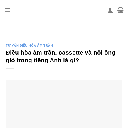
Skip
to
content
TƯ VẤN ĐIỀU HÒA ÂM TRẦN
Điều hòa âm trần, cassette và nối ống
gió trong tiếng Anh là gì?