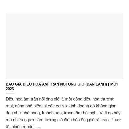
BÁO GIÁ ĐIỀU HÒA ÂM TRẦN NỐI ỐNG GIÓ (DÀN LẠNH) | MỚI
2023
Điều hòa âm trần nối ống gió là một dòng điều hòa thương
mại, dùng phổ biến tại các cơ sở kinh doanh có không gian
đẹp như nhà hàng, khách sạn, trung tâm hội nghị. Vì lí do này
mà nhiều người lầm tưởng giá điều hòa ống gió rất cao. Thực
tế, nhiều model......