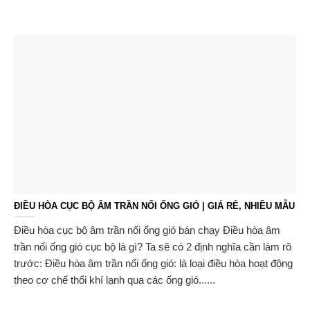
ĐIỀU HÒA CỤC BỘ ÂM TRẦN NỐI ỐNG GIÓ | GIÁ RẺ, NHIỀU MẪU
Điều hòa cục bộ âm trần nối ống gió bán chạy Điều hòa âm
trần nối ống gió cục bộ là gì? Ta sẽ có 2 định nghĩa cần làm rõ
trước: Điều hòa âm trần nối ống gió: là loại điều hòa hoạt động
theo cơ chế thổi khí lạnh qua các ống gió......