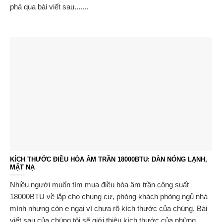
phá qua bài viết sau.......
KÍCH THƯỚC ĐIỀU HÒA ÂM TRẦN 18000BTU: DÀN NÓNG LẠNH,
MẶT NẠ
Nhiều người muốn tìm mua điều hòa âm trần công suất
18000BTU về lắp cho chung cư, phòng khách phòng ngủ nhà
mình nhưng còn e ngại vì chưa rõ kích thước của chúng. Bài
viết sau của chúng tôi sẽ giới thiệu kích thước của những