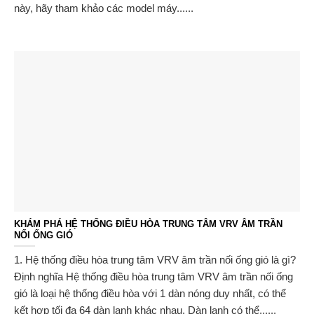
này, hãy tham khảo các model máy......
KHÁM PHÁ HỆ THỐNG ĐIỀU HÒA TRUNG TÂM VRV ÂM TRẦN
NỐI ỐNG GIÓ
1. Hệ thống điều hòa trung tâm VRV âm trần nối ống gió là gì?
Định nghĩa Hệ thống điều hòa trung tâm VRV âm trần nối ống
gió là loại hệ thống điều hòa với 1 dàn nóng duy nhất, có thể
kết hợp tối đa 64 dàn lạnh khác nhau. Dàn lạnh có thể......