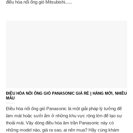
điều hòa nối ống gió Mitsubishi......
ĐIỀU HÒA NỐI ỐNG GIÓ PANASONIC GIÁ RẺ | HÀNG MỚI, NHIỀU
MẪU
Điều hòa nối ống gió Panasonic là một giải pháp lý tưởng để
làm mát hoặc sưởi ấm ở những khu vực rộng lớn để tạo sự
thoải mái. Vậy dòng điều hòa âm trần Panasonic này có
những model nào, giá ra sao, ai nên mua? Hãy cùng khám