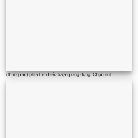
(thùng rác) phía trên biểu tượng ứng dụng. Chọn nút