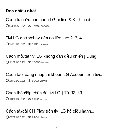
Đọc nhiều nhất
Cách tra cứu bảo hành LG online & Kích hoạt...
03/10/2022
15652 views
Tivi LG chớp/nháy đèn đỏ liên tục: 2, 3, 4...
24/01/2022
11045 views
Cách mở/tắt tivi LG không cần điều khiển | Dùng...
11/11/2022
10600 views
Cách tạo, đăng nhập tài khoản LG Account trên tivi...
26/01/2022
9203 views
Cách tháo/lắp chân đế tivi LG | Từ 32, 43,...
10/11/2022
9102 views
Cách tải/cài CH Play trên tivi LG hệ điều hành...
02/11/2022
8264 views