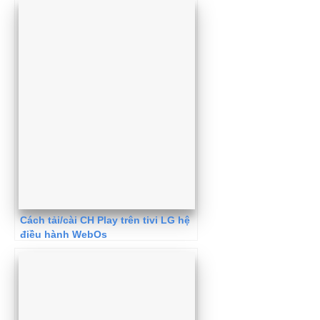
Cách tải/cài CH Play trên tivi LG hệ
điều hành WebOs