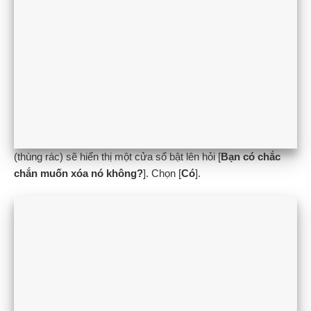
(thùng rác) sẽ hiển thị một cửa sổ bật lên hỏi [
Bạn có chắc
chắn muốn xóa nó không?
]. Chọn [
Có
].