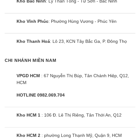
Kho Bắc Ninh
: Lý Thần Tông - Từ Sơn - Bắc Ninh
Kho Vĩnh Phúc
: Phường Hùng Vương - Phúc Yên
Kho Thanh Hoá
: Lô 23, KCN Tây Bắc Ga, P. Đông Thọ
CHI NHÁNH MIỀN NAM
VPGD HCM
: 67 Nguyễn Thị Búp, Tân Chánh Hiệp, Q12,
HCM
HOTLINE 0982.069.704
Kho HCM 1
: 106 Đ. Lê Thị Riêng, Tân Thới An, Q12
Kho HCM 2
: phường Long Thạnh Mỹ, Quận 9, HCM