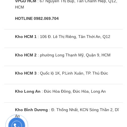
VPGD HCM
: 67 Nguyễn Thị Búp, Tân Chánh Hiệp, Q12,
HCM
HOTLINE 0982.069.704
Kho HCM 1
: 106 Đ. Lê Thị Riêng, Tân Thới An, Q12
Kho HCM 2
: phường Long Thạnh Mỹ, Quận 9, HCM
Kho HCM 3
: Quốc lộ 1K, P.Linh Xuân, TP. Thủ Đức
Kho Long An
: Đức Hòa Đông, Đức Hòa, Long An
Kho Bình Dương
: Đ. Thống Nhất, KCN Sóng Thần 2, Dĩ
An