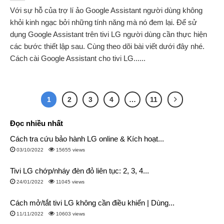
Với sự hỗ của trợ lí ảo Google Assistant người dùng không
khỏi kinh ngạc bởi những tính năng mà nó đem lại. Để sử
dụng Google Assistant trên tivi LG người dùng cần thực hiện
các bước thiết lập sau. Cùng theo dõi bài viết dưới đây nhé.
Cách cài Google Assistant cho tivi LG......
1
2
3
4
…
11
Đọc nhiều nhất
Cách tra cứu bảo hành LG online & Kích hoạt...
03/10/2022
15655 views
Tivi LG chớp/nháy đèn đỏ liên tục: 2, 3, 4...
24/01/2022
11045 views
Cách mở/tắt tivi LG không cần điều khiển | Dùng...
11/11/2022
10603 views