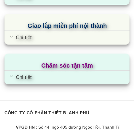
Giao lắp miễn phí nội thành
Chi tiết
Chăm sóc tận tâm
Chi tiết
CÔNG TY CỔ PHẦN THIẾT BỊ ANH PHÚ
VPGD HN
: Số 44, ngõ 405 đường Ngọc Hồi, Thanh Trì