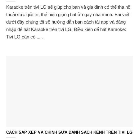
Karaoke trên tivi LG sẽ giúp cho bạn và gia đình có thể tha hồ
thoải sức giải trí, thể hiện giọng hát ở ngay nhà mình. Bài viết
dưới đây chúng tôi sẽ hướng dẫn bạn cách tải app và đăng
nhập để hát Karaoke trên tivi LG. Điều kiện để hát Karaoke:
Tivi LG cần có......
CÁCH SẮP XẾP VÀ CHỈNH SỬA DANH SÁCH KÊNH TRÊN TIVI LG