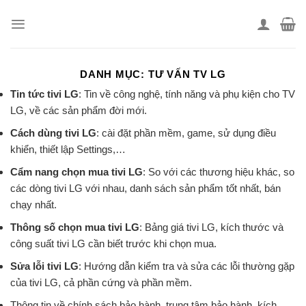
Skip
to
content
DANH MỤC:
TƯ VẤN TV LG
Tin tức tivi LG
: Tin về công nghệ, tính năng và phụ kiện cho TV
LG, về các sản phẩm đời mới.
Cách dùng tivi LG
: cài đặt phần mềm, game, sử dụng điều
khiển, thiết lập Settings,…
Cẩm nang chọn mua tivi LG
: So với các thương hiệu khác, so
các dòng tivi LG với nhau, danh sách sản phẩm tốt nhất, bán
chạy nhất.
Thông số chọn mua tivi LG
: Bảng giá tivi LG, kích thước và
công suất tivi LG cần biết trước khi chọn mua.
Sửa lỗi tivi LG
: Hướng dẫn kiểm tra và sửa các lỗi thường gặp
của tivi LG, cả phần cứng và phần mềm.
Thông tin về chính sách bảo hành, trung tâm bảo hành, kích