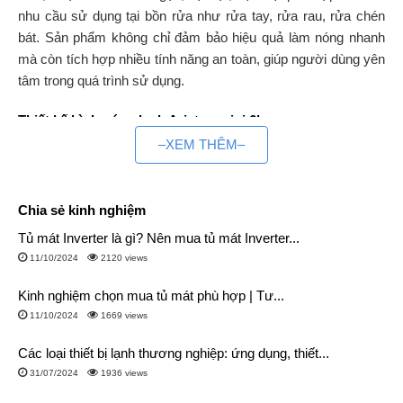
nhu cầu sử dụng tại bồn rửa như rửa tay, rửa rau, rửa chén
bát. Sản phẩm không chỉ đảm bảo hiệu quả làm nóng nhanh
mà còn tích hợp nhiều tính năng an toàn, giúp người dùng yên
tâm trong quá trình sử dụng.
Thiết kế bình nóng lạnh Ariston mini 6l
–XEM THÊM–
Kiểu dáng nhỏ gọn:
Bình nóng lạnh Ariston 6L kích
thước Cao 31 cm – Rộng 30.1 cm – Dày 25 cm,
có thiết
kế bo tròn mềm mại, tạo cảm giác hài hòa, dễ dàng kết
Chia sẻ kinh nghiệm
hợp với nhiều không gian.
Tủ mát Inverter là gì? Nên mua tủ mát Inverter...
Vòi nước bên trên:
Vị trí vòi nước được thiết kế trên
11/10/2024
2120 views
trên, phù hợp để lắp đặt phía dưới bồn rửa bát, giúp tiết
kiệm diện tích và tiện lợi trong thao tác.
Kinh nghiệm chọn mua tủ mát phù hợp | Tư...
Núm vặn tiện dụng:
Người dùng dễ dàng tùy chỉnh
11/10/2024
1669 views
nhiệt độ nước phù hợp chỉ bằng núm vặn.
Các loại thiết bị lạnh thương nghiệp: ứng dụng, thiết...
Đèn báo nước nóng:
Đèn báo hiệu khi nước đạt nhiệt
31/07/2024
1936 views
độ mong muốn, giúp người dùng theo dõi trạng thái