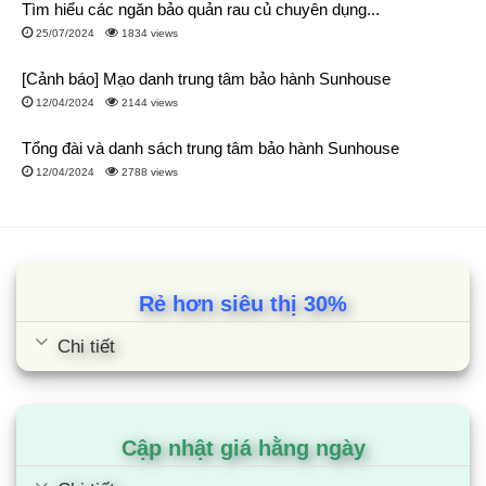
nước nóng một cách thuận tiện.
Tìm hiểu các ngăn bảo quản rau củ chuyên dụng...
25/07/2024
1834 views
Bình nóng lạnh mini Ariston phù hợp lắp đặt bồn rửa bát
[Cảnh báo] Mạo danh trung tâm bảo hành Sunhouse
Bình nóng lạnh Ariston 6 lít có dung tích bình chứ 6 lít nước là
12/04/2024
2144 views
lựa chọn lý tưởng cho:
Tổng đài và danh sách trung tâm bảo hành Sunhouse
Gia đình hoặc cá nhân có nhu cầu sử dụng nước nóng
12/04/2024
2788 views
tại bồn rửa bát, rửa tay.
Những không gian nhỏ hẹp như căn bếp hoặc nhà vệ
sinh, nơi cần thiết bị nhỏ gọn để tối ưu không gian.
Người dùng cần nguồn nước nóng nhanh chóng, ổn
Rẻ hơn siêu thị 30%
định và tiết kiệm cho các nhu cầu cơ bản như rửa tay,
rửa chén bát.
Chi tiết
Công suất làm nóng bình nóng lạnh rửa bát Ariston
Cơ chế làm nóng gián tiếp: Đảm bảo hiệu quả làm nóng
Cập nhật giá hằng ngày
với nhiệt độ tối đa lên đến 75°C.
Công suất: Bình chứa 6 lít kết hợp công suất 1500W, có