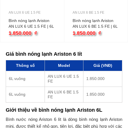
AN LUX 6 UE 1.5 FE
AN LUX 6 BE 1.5 FE
Bình nóng lạnh Ariston
Bình nóng lạnh Ariston
AN LUX 6 UE 1.5 FE | 6L
AN LUX 6 BE 1.5 FE | 6L
vuông
vuông
1.850.000
₫
1.850.000
₫
Giá bình nóng lạnh Ariston 6 lít
Thông số
Model
Giá (VNĐ)
AN LUX 6 UE 1.5
6L vuông
1.850.000
FE
AN LUX 6 BE 1.5
6L vuông
1.850.000
FE
Giới thiệu về bình nóng lạnh Ariston 6L
Bình nước nóng Ariston 6 lít là dòng bình nóng lạnh Ariston
mini, được thiết kế nhỏ gọn, tiện lợi, đặc biệt phù hợp với các