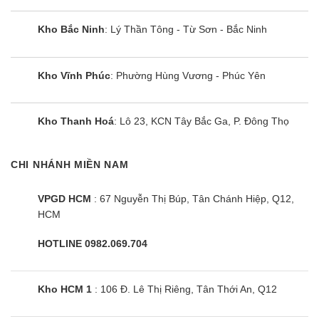
Dịch vụ khách hàng chuyên nghiệp:
Đội ngũ nhân
viên tư vấn nhiệt tình, giàu kinh nghiệm sẽ giúp bạn
Kho Bắc Ninh
: Lý Thần Tông - Từ Sơn - Bắc Ninh
chọn được sản phẩm phù hợp nhất với nhu cầu.
Kho Vĩnh Phúc
: Phường Hùng Vương - Phúc Yên
Điện máy siêu rẻ cam kết :
✅ Giá sản phẩm:
Rẻ hơn siêu thị 30%
Kho Thanh Hoá
: Lô 23, KCN Tây Bắc Ga, P. Đông Thọ
✅ Đảm bảo:
Hàng chính hãng
CHI NHÁNH MIỀN NAM
✅ Tình trạng:
Mới 100%
✅ Giao lắp:
Sau 2 ~ 4h đặt hàng
VPGD HCM
: 67 Nguyễn Thị Búp, Tân Chánh Hiệp, Q12,
HCM
✅ Bảo hành:
Toàn quốc tại nhà
HOTLINE 0982.069.704
✅ Hỗ trợ trả góp:
Có
Kho HCM 1
: 106 Đ. Lê Thị Riêng, Tân Thới An, Q12