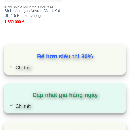
– Vỏ máy phun sơn tĩnh điện, nhẵn bóng với
BÌNH NÓNG LẠNH ARISTON 6 LÍT
chuẩn chống thấm IPX4 giúp dễ lau chùi, vệ sinh,
Bình nóng lạnh Ariston AN LUX 6
UE 1.5 FE | 6L vuông
bền bỉ ngay cả trong các môi trường có độ ẩm
1.850.000
₫
cao.
Khả năng tiết kiệm điện
Lớp cách nhiệt HDI giữ nóng lâu đến 48 giờ, hạn
Rẻ hơn siêu thị 30%
chế thất thoát nhiệt trong quá trình sử dụng góp
phần tiết kiệm điện năng khi không phải đun lại
Chi tiết
nhiều lần.
Nhìn chung, mẫu máy nước nóng gián tiếp Ariston
Cập nhật giá hằng ngày
Mini 6 lít AN LUX 6 BE 1.5 FE được tích hợp các
chức năng chống bỏng, chống giật như cầu dao
Chi tiết
ELCB, rơ le ngắt tự động, van xả áp an toàn, đảm
bảo an toàn cho người dùng. Bên cạnh đó, thiết kế
nhỏ gọn, dung tích 6 lít đáp ứng tốt nhu cầu sử