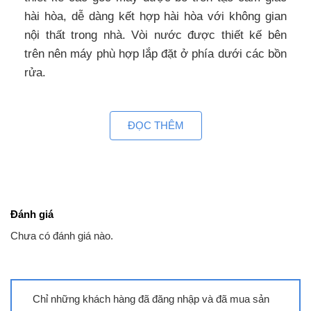
hài hòa, dễ dàng kết hợp hài hòa với không gian
nội thất trong nhà. Vòi nước được thiết kế bên
trên nên máy phù hợp lắp đặt ở phía dưới các bồn
rửa.
– Dễ dàng lựa chọn, tùy chỉnh nhiệt độ nước phù
hợp với núm vặn vô cấp. Ngoài ra, với đèn báo
ĐỌC THÊM
nước nóng sẵn sàng giúp người dùng có thể tiện
lợi theo dõi trạng thái của nước nóng.
Đặc điểm làm nóng
Đánh giá
– Cơ chế làm nóng gián tiếp, nhiệt độ làm nóng tối
Chưa có đánh giá nào.
đa khoảng 75°C.
– Dung tích bình chứa của máy là 6 lít, công suất
làm nóng 1500W, máy phù hợp cho nhu cầu sử
Chỉ những khách hàng đã đăng nhập và đã mua sản
dụng nước nóng để rửa tay, rửa chén bát,…