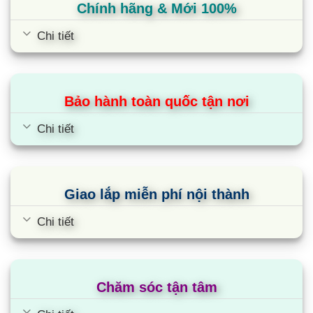
Chính hãng & Mới 100%
dụng nước nóng cho việc rửa rau, rửa tay hay rửa
chén bát,… cho gia đình bạn.
Chi tiết
Cùng Chủ Đề:
Bảo hành toàn quốc tận nơi
Chi tiết
Giao lắp miễn phí nội thành
Chi tiết
Chăm sóc tận tâm
Bình nóng lạnh Ariston AN LUX 6