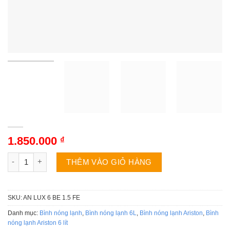
1.850.000
₫
Bình nóng lạnh Ariston AN LUX 6 BE 1.5 FE | 6L vuông số lượn
THÊM VÀO GIỎ HÀNG
SKU:
AN LUX 6 BE 1.5 FE
Danh mục:
Bình nóng lạnh
,
Bình nóng lạnh 6L
,
Bình nóng lạnh Ariston
,
Bình
nóng lạnh Ariston 6 lít