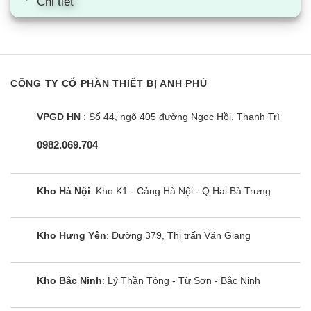
Chi tiết
UE 1.5 FE | 6L vuông
CÔNG TY CỔ PHẦN THIẾT BỊ ANH PHÚ
VPGD HN
: Số 44, ngõ 405 đường Ngọc Hồi, Thanh Trì
0982.069.704
Kho Hà Nội
: Kho K1 - Cảng Hà Nội - Q.Hai Bà Trưng
Kho Hưng Yên
: Đường 379, Thị trấn Văn Giang
Bình nóng lạnh Ariston AN2 15 LUX-
D AG+ | 15L vuông
Kho Bắc Ninh
: Lý Thần Tông - Từ Sơn - Bắc Ninh