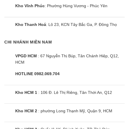
Kho Vĩnh Phúc
: Phường Hùng Vương - Phúc Yên
Kho Thanh Hoá
: Lô 23, KCN Tây Bắc Ga, P. Đông Thọ
CHI NHÁNH MIỀN NAM
VPGD HCM
: 67 Nguyễn Thị Búp, Tân Chánh Hiệp, Q12,
HCM
Bình nóng lạnh Ariston SLIM3 20
HOTLINE 0982.069.704
LUX VN | 20L ngang
Kho HCM 1
: 106 Đ. Lê Thị Riêng, Tân Thới An, Q12
Kho HCM 2
: phường Long Thạnh Mỹ, Quận 9, HCM