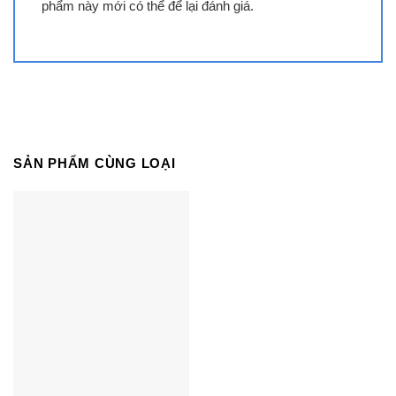
phẩm này mới có thể để lại đánh giá.
– Lòng bình nước nóng gián tiếp được tráng lớp
men Titan bền bỉ, hạn chế rò rỉ trong quá trình sử
dụng.
Các chế độ an toàn
– Hệ thống an toàn đồng bộ TSS bao gồm:
SẢN PHẨM CÙNG LOẠI
+ Cầu dao an toàn ELCB: tự động ngắt điện khi
phát hiện sự cố rò rỉ.
+ Rơ le cảm biến nhiệt: tự ngắt điện khi nhiệt độ
quá cao tránh đun khô gây cháy nổ.
+ Van xả áp an toàn: giải phóng áp suất trong
bình khi phát hiện áp suất vượt mức cho phép.