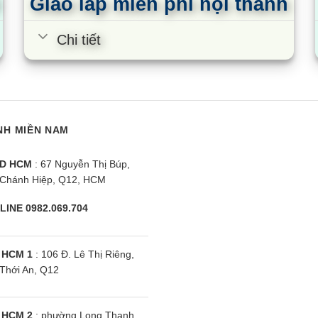
Giao lắp miễn phí nội thành
Chi tiết
NH MIỀN NAM
D HCM
: 67 Nguyễn Thị Búp,
Chánh Hiệp, Q12, HCM
LINE 0982.069.704
 HCM 1
: 106 Đ. Lê Thị Riêng,
Thới An, Q12
 HCM 2
: phường Long Thạnh