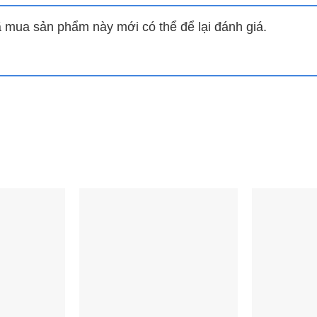
ết (Pause)Chức năng hẹn giờChức khóa an toàn trẻ em (Chil
mua sản phẩm này mới có thể để lại đánh giá.