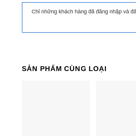
Tính năng BoosterTính năng tạm dừng khi cần thi
Chỉ những khách hàng đã đăng nhập và đã 
Tính năng chống tràn – Overflow device
Cùng Chủ Đề:
SẢN PHẨM CÙNG LOẠI