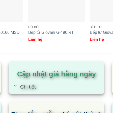
ani G2299 MAS
Bếp từ Giovani G-555 MAS
B
ĐỒ BẾP
BẾP TỪ
-20166 MSD
Bếp từ Giovani G-490 RT
Bếp từ Giov
Liên hệ
Liên hệ
Cập nhật giá hằng ngày
Chi tiết