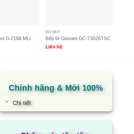
ếp từ Giovani G-20168 MAS
ĐỒ BẾP
ĐỒ BẾP
ani G-2168 MLI
Bếp từ Giovani GC-73026TSC
Bếp từ
Liên hệ
Liên h
Chính hãng & Mới 100%
Chi tiết