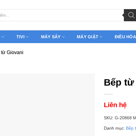
H
TIVI
MÁY SẤY
MÁY GIẶT
ĐIỀU HÒA
 từ Giovani
Bếp từ
Liên hệ
SKU:
G-20868 
Danh mục:
Bếp 