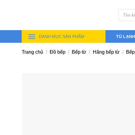
Skip
Tìm
to
kiếm
sản
content
phẩm
DANH MỤC SẢN PHẨM
TỦ LẠN
Trang chủ
/
Đồ bếp
/
Bếp từ
/
Hãng bếp từ
/
Bếp