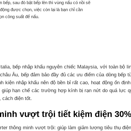
ên bếp, sau đó bật bếp lên thì vùng nấu có nồi sẽ
 động được chọn, việc còn lại là bạn chỉ cần
ọn công suất để nấu.
alia, bếp nhập khẩu nguyên chiếc Malaysia, với toàn bộ l
 châu Âu, bếp đảm bảo đầy đủ các ưu điểm của dòng bếp từ c
 kiện nhập khẩu nên độ bền bỉ rất cao, hoạt động ổn định
nh giúp hạn chế các trường hợp kính bị rạn nứt do quá lực q
 cách điện tốt.
inh vượt trội tiết kiệm điện 30
er thông minh vượt trội: giúp làm giảm lượng tiêu thụ điệ