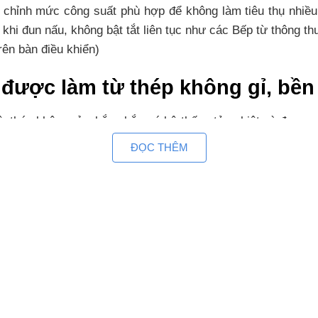
ều chỉnh mức công suất phù hợp để không làm tiêu thụ nhi
n khi đun nấu, không bật tắt liên tục như các Bếp từ thông t
rên bàn điều khiển)
ược làm từ thép không gỉ, bền b
 thép không gỉ, chắc chắn có hệ thống tản nhiệt và được 
n trong của bếp
ĐỌC THÊM
ảm ứng với 9 mức công suất, tha
hiển cảm ứng với 9 mức công suất và nhiều tính năng th
ộ chống trào hiệu quả, tự ngắt nguồn khi có sự cố nhiệt, q
 đại, an toàn tuyệt đối trên bế