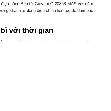
ều điện năng.Bếp từ Giovani G-20868 MAS với cảm
hường khác (tự động điều chỉnh liên tục để đảm bảo
ỉ với thời gian
sử dụng chất liệu menden cao cấp chống được tác
o tác dễ dàng thuận tiện
ông minh nhằm đảm bảo an toàn cho người dùng và
uá tải điện áp, chức năng khóa bàn phím trẻ em an
p từ Giovani G-20868 MAS