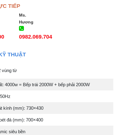
ỰC TIẾP
Ms.
Hương
00
0982.069.704
KỸ THUẬT
2 vùng từ
t: 4000w = Bếp trái 2000W + bếp phải 2000W
/50Hz
t kính (mm): 730×430
oét đá (mm): 700×400
amic siêu bền