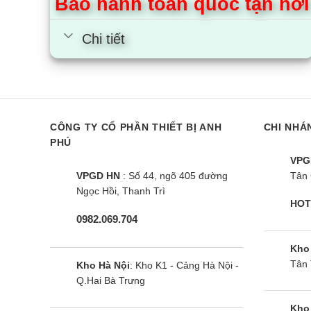
Bảo hành toàn quốc tận nơi
Chi tiết
CÔNG TY CỔ PHẦN THIẾT BỊ ANH
CHI NHÁ
PHÚ
VPG
VPGD HN
: Số 44, ngõ 405 đường
Tân 
Ngọc Hồi, Thanh Trì
HOT
0982.069.704
Kho
Tân 
Kho Hà Nội
: Kho K1 - Cảng Hà Nội -
Q.Hai Bà Trưng
Kho