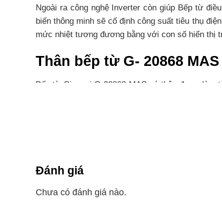
Ngoài ra công nghệ Inverter còn giúp Bếp từ đi
biến thông minh sẽ cố định công suất tiêu thụ điệ
mức nhiệt tương đương bằng với con số hiển thị t
Thân bếp từ G- 20868 MAS đ
Bếp từ Giovani G-20868 MAS có thân được làm từ
nhân bên ngoài môi trường và bảo vệ linh kiện bê
Sử dụng bảng điều khiển c
Bếp từ Giovani G-20868 MAS sử dụng bảng điều k
tuổi thọ cho bếp như: Tự động điều chỉnh nhiệt đ
Đánh giá
toàn, chức năng cảnh báo nhiệt dư vùng nấu
Chưa có đánh giá nào.
Tích hợp cáctính năng hiện