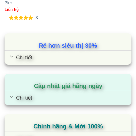
Plus
Cùng Chủ Đề:
Liên hệ
3
5.00
3
trên 5
dựa trên
đánh giá
Rẻ hơn siêu thị 30%
Chi tiết
Cập nhật giá hằng ngày
Chi tiết
Bếp từ Giovani G 33T
Chính hãng & Mới 100%