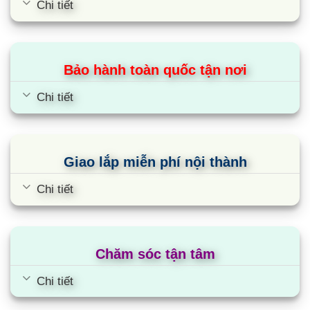
Chi tiết
Bảo hành toàn quốc tận nơi
Chi tiết
Giao lắp miễn phí nội thành
Chi tiết
Bếp từ Giovani G-20868 MAS
Chăm sóc tận tâm
Chi tiết