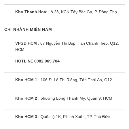
Kho Thanh Hoá
: Lô 23, KCN Tây Bắc Ga, P. Đông Thọ
Bếp từ Giovani G-6888 DIH
CHI NHÁNH MIỀN NAM
VPGD HCM
: 67 Nguyễn Thị Búp, Tân Chánh Hiệp, Q12,
HCM
HOTLINE 0982.069.704
Kho HCM 1
: 106 Đ. Lê Thị Riêng, Tân Thới An, Q12
Kho HCM 2
: phường Long Thạnh Mỹ, Quận 9, HCM
Kho HCM 3
: Quốc lộ 1K, P.Linh Xuân, TP. Thủ Đức