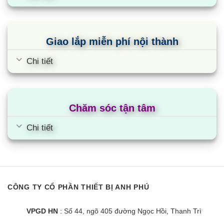
Bếp từ Giovani G 20618 MAS
Giao lắp miễn phí nội thành
Chi tiết
Chăm sóc tận tâm
Chi tiết
CÔNG TY CỔ PHẦN THIẾT BỊ ANH PHÚ
Bếp từ Giovani G2299 MAS
VPGD HN
: Số 44, ngõ 405 đường Ngọc Hồi, Thanh Trì