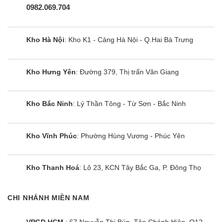
0982.069.704
Kho Hà Nội
: Kho K1 - Cảng Hà Nội - Q.Hai Bà Trưng
Kho Hưng Yên
: Đường 379, Thị trấn Văn Giang
Kho Bắc Ninh
: Lý Thần Tông - Từ Sơn - Bắc Ninh
Kho Vĩnh Phúc
: Phường Hùng Vương - Phúc Yên
Bếp từ Giovani G-20868 MAS
Kho Thanh Hoá
: Lô 23, KCN Tây Bắc Ga, P. Đông Thọ
CHI NHÁNH MIỀN NAM
VPGD HCM
: 67 Nguyễn Thị Búp, Tân Chánh Hiệp, Q12,