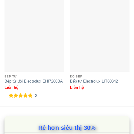
Bếp đôi điện từ Sunhouse
SHB9108-S
BẾP TỪ
ĐỒ BẾP
Bếp từ đôi Electrolux EHI7280BA
Bếp từ Electrolux LIT60342
Liên hệ
Liên hệ
2
5.00
2
trên 5
dựa trên
đánh giá
Rẻ hơn siêu thị 30%