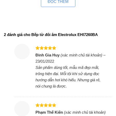
ĐỌC THÊM
Bảng điều khiển cảm ứng hiện đại, cho độ
bền sử dụng cao và dễ sử dụng
Nhiều chức năng tự động hiện đại, dễ dàng
sử dụng
2 đánh giá cho
Bếp từ đôi âm Electrolux EHI7260BA
Chức năng hẹn giờ tắt bếp trên bếp điện từ đôi
này giúp bạn không phải mất thời gian canh
chừng, hạn chế tình trạng cháy thức ăn khi
Được xếp
Đinh Gia Huy
(xác minh chủ tài khoản)
–
nấu.Chức năng chuyển vùng nấu để bạn chủ động
hạng
5
5
23/01/2022
sao
điều chỉnh và chọn chế độ cho từng vùng nấu dễ
Sản phẩm dùng tốt, mẫu mã đẹp mắt,
dàng.
trông hiện đại. Mỗi tội khi sử dụng đọc
hướng dẫn hơi khó hiểu. Nhưng giá rẻ,
Cùng Chủ Đề:
nói chung là được.
Được xếp
Phạm Thế Kiên
(xác minh chủ tài khoản)
hạng
5
5