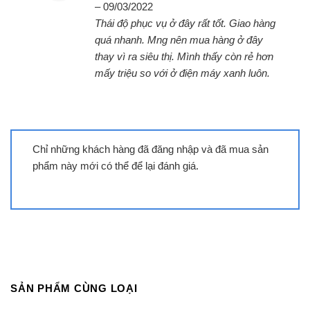
–
09/03/2022
sao
Thái độ phục vụ ở đây rất tốt. Giao hàng
quá nhanh. Mng nên mua hàng ở đây
thay vì ra siêu thị. Mình thấy còn rẻ hơn
mấy triệu so với ở điện máy xanh luôn.
Chỉ những khách hàng đã đăng nhập và đã mua sản
Bếp đôi điện từ Sunhouse MMB-02I
phẩm này mới có thể để lại đánh giá.
Mama
SẢN PHẨM CÙNG LOẠI