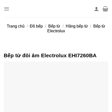
Skip
to
content
Trang chủ
/
Đồ bếp
/
Bếp từ
/
Hãng bếp từ
/
Bếp từ
Electrolux
Bếp từ đôi âm Electrolux EHI7260BA