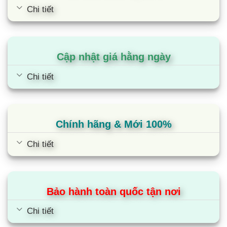
Chi tiết
Bếp đôi điện từ Sunhouse Apex
APB9981
Cập nhật giá hằng ngày
Chi tiết
Chính hãng & Mới 100%
Chi tiết
Bảo hành toàn quốc tận nơi
Bếp đôi điện từ SUNHOUSE
SHBDI08-PLUS
Chi tiết