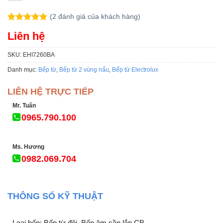
(
2
đánh giá của khách hàng)
5.00
2
trên 5
Liên hệ
dựa trên
đánh giá
SKU:
EHI7260BA
Danh mục:
Bếp từ
,
Bếp từ 2 vùng nấu
,
Bếp từ Electrolux
LIÊN HỆ TRỰC TIẾP
Mr. Tuấn
0965.790.100
Ms. Hương
0982.069.704
THÔNG SỐ KỸ THUẬT
Loại bếp: Bếp từ đôi, Bếp âm cần lắp CB