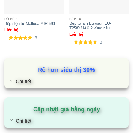
ĐỒ BẾP
BẾP TỪ
Bếp từ âm Eurosun EU-
Bếp điện từ Malloca MIR 593
T258XMAX 2 vùng nấu
Liên hệ
Liên hệ
3
3
5.00
3
trên 5
5.00
3
trên 5
dựa trên
dựa trên
đánh giá
đánh giá
Rẻ hơn siêu thị 30%
Chi tiết
Cập nhật giá hằng ngày
Chi tiết