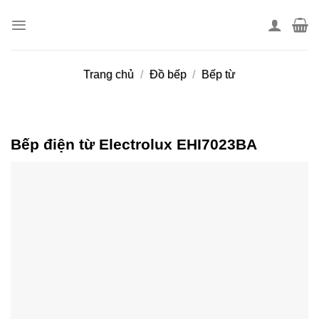
Skip
to
content
Trang chủ
/
Đồ bếp
/
Bếp từ
Bếp điện từ Electrolux EHI7023BA