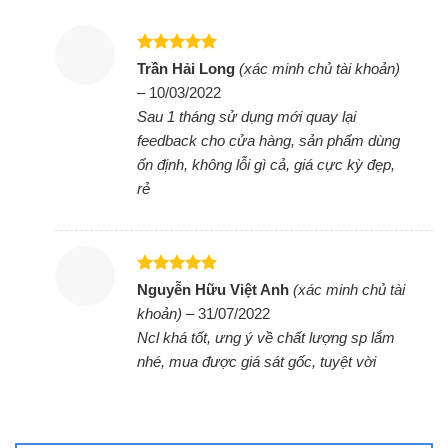
Được xếp
Trần Hải Long
(xác minh chủ tài khoản)
hạng
5
5
–
10/03/2022
sao
Sau 1 tháng sử dụng mới quay lại
feedback cho cửa hàng, sản phẩm dùng
Bếp đôi điện từ Sunhouse Apex
ổn định, không lỗi gì cả, giá cực kỳ đẹp,
APB9981
rẻ
Được xếp
Nguyễn Hữu Việt Anh
(xác minh chủ tài
hạng
5
5
khoản)
–
31/07/2022
sao
Ncl khá tốt, ưng ý về chất lượng sp lắm
nhé, mua được giá sát gốc, tuyệt vời