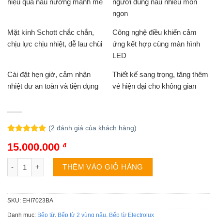
hiệu quả nấu nướng mạnh mẽ
người dùng nấu nhiều món
ngon
Mặt kính Schott chắc chắn,
Công nghệ điều khiển cảm
chịu lực chịu nhiệt, dễ lau chùi
ứng kết hợp cùng màn hình
LED
Cài đặt hẹn giờ, cảm nhận
Thiết kế sang trọng, tăng thêm
nhiệt dư an toàn và tiện dụng
vẻ hiện đại cho không gian
(
2
đánh giá của khách hàng)
5.00
2
trên 5
15.000.000
₫
dựa trên
đánh giá
Bếp điện từ Electrolux EHI7023BA số lượng
THÊM VÀO GIỎ HÀNG
SKU:
EHI7023BA
Danh mục:
Bếp từ
,
Bếp từ 2 vùng nấu
,
Bếp từ Electrolux