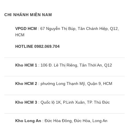
CHI NHÁNH MIỀN NAM
VPGD HCM
: 67 Nguyễn Thị Búp, Tân Chánh Hiệp, Q12,
HCM
Bếp đôi điện từ SUNHOUSE
HOTLINE 0982.069.704
SHB9122MT
Kho HCM 1
: 106 Đ. Lê Thị Riêng, Tân Thới An, Q12
Kho HCM 2
: phường Long Thạnh Mỹ, Quận 9, HCM
Kho HCM 3
: Quốc lộ 1K, P.Linh Xuân, TP. Thủ Đức
Kho Long An
: Đức Hòa Đông, Đức Hòa, Long An