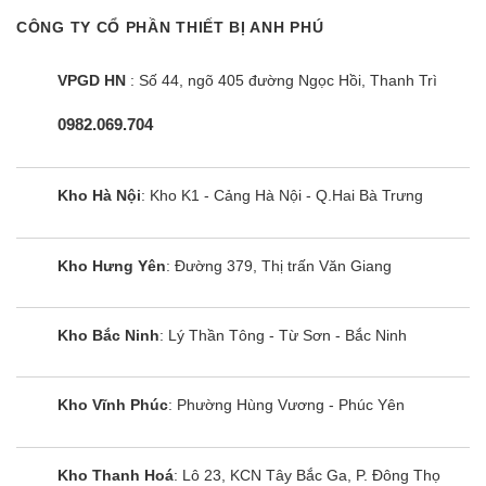
CÔNG TY CỔ PHẦN THIẾT BỊ ANH PHÚ
VPGD HN
: Số 44, ngõ 405 đường Ngọc Hồi, Thanh Trì
0982.069.704
Kho Hà Nội
: Kho K1 - Cảng Hà Nội - Q.Hai Bà Trưng
Kho Hưng Yên
: Đường 379, Thị trấn Văn Giang
Bếp đôi điện từ Sunhouse Apex
APB9981
Kho Bắc Ninh
: Lý Thần Tông - Từ Sơn - Bắc Ninh
Kho Vĩnh Phúc
: Phường Hùng Vương - Phúc Yên
Kho Thanh Hoá
: Lô 23, KCN Tây Bắc Ga, P. Đông Thọ