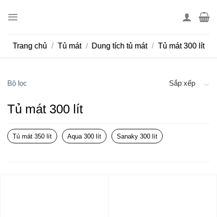
Skip
to
content
Trang chủ
/
Tủ mát
/
Dung tích tủ mát
/
Tủ mát 300 lít
Bộ lọc
Sắp xếp
Tủ mát 300 lít
Tủ mát 350 lít
Aqua 300 lít
Sanaky 300 lít