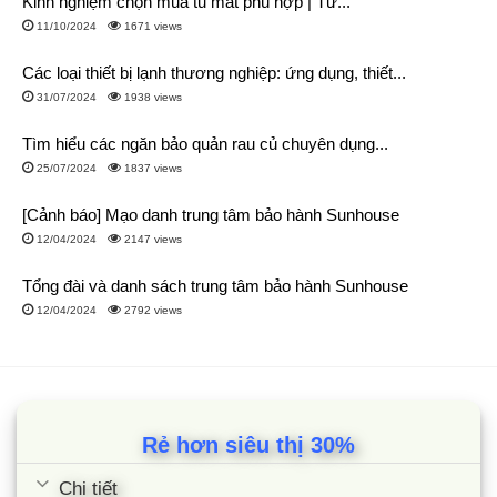
Kinh nghiệm chọn mua tủ mát phù hợp | Tư...
xếp trở nên tiện lợi hơn.
11/10/2024
1671 views
Tủ mát 300 lít làm lạnh mát để trưng bày, làm mát các loại
Các loại thiết bị lạnh thương nghiệp: ứng dụng, thiết...
nước uống giải khát ở các nhà hàng, tiệm tạp hóa hay
31/07/2024
1938 views
canteen.
Tìm hiểu các ngăn bảo quản rau củ chuyên dụng...
Kích thước
25/07/2024
1837 views
Tủ mát 300 lít có kích thước như sau:
[Cảnh báo] Mạo danh trung tâm bảo hành Sunhouse
Chiều dài: 620 mm
12/04/2024
2147 views
Chiều rộng: 635 mm
Tổng đài và danh sách trung tâm bảo hành Sunhouse
Chiều cao: 1764 mm
12/04/2024
2792 views
Điện năng tiêu thụ
Điện năng tiêu thụ của tủ mát 300L dao dộng từ 1,2 ~ 3,84
kwh/ngày. Khi biết được điện năng tiêu thụ, ta có thể tính được
Rẻ hơn siêu thị 30%
số tiền phải trả để sử dụng tủ trong ngày bằng công thức:
Chi tiết
Số tiền điện (đồng) = Số điện tiêu thụ 1 ngày (kWh) x Giá