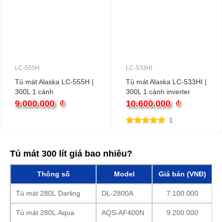
LC-555H
LC-533HI
Tủ mát Alaska LC-555H |
Tủ mát Alaska LC-533HI |
300L 1 cánh
300L 1 cánh inverter
9.000.000
₫
10.600.000
₫
1
5.00
1
trên 5
dựa trên
đánh giá
Tủ mát 300 lít giá bao nhiêu?
Thông số
Model
Giá bán (VNĐ)
Tủ mát 280L Darling
DL-2800A
7.100.000
Tủ mát 280L Aqua
AQS-AF400N
9.200.000