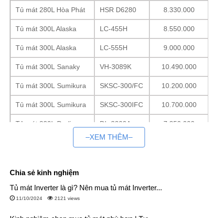
Tủ mát 280L Hòa Phát
HSR D6280
8.330.000
Tủ mát 300L Alaska
LC-455H
8.550.000
Tủ mát 300L Alaska
LC-555H
9.000.000
Tủ mát 300L Sanaky
VH-3089K
10.490.000
Tủ mát 300L Sumikura
SKSC-300/FC
10.200.000
Tủ mát 300L Sumikura
SKSC-300IFC
10.700.000
Tủ mát 320L Darling
DL-3200A
7.350.000
–XEM THÊM–
Tủ mát 320L Aqua
AQS-AF440S
10.600.000
Tìm hiểu về tủ mát 300L
Chia sẻ kinh nghiệm
Giới thiệu
Tủ mát Inverter là gì? Nên mua tủ mát Inverter...
Tủ mát 300L là loại tủ làm lạnh mát có dung tích 300 lít được
11/10/2024
2121 views
thiết kế đứng có 1 cánh mở với nhiều khay kệ giúp việc sắp