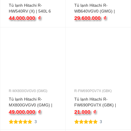
Tủ lạnh Hitachi R-
Tủ lạnh Hitachi R-
HW540RV (X) | 540L 6
WB640VGV0 (GMG) |
cánh inverter
569L 4 cánh inverter
44.000.000
₫
29.600.000
₫
R-MX800GVGV0 (GMG)
R-FW690PGV7X (GBK)
Tủ lạnh Hitachi R-
Tủ lạnh Hitachi R-
MX800GVGV0 (GMG) |
FW690PGV7X (GBK) |
569L 3 cánh inverter
540L 4 cánh inverter
49.000.000
₫
21.000
₫
3
3
5.00
3
trên 5
5.00
3
trên 5