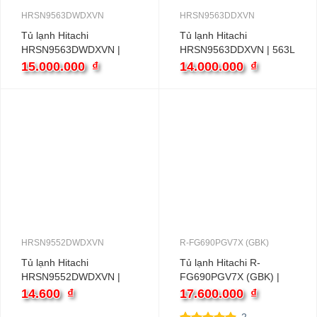
HRSN9563DWDXVN
HRSN9563DDXVN
Tủ lạnh Hitachi
Tủ lạnh Hitachi
HRSN9563DWDXVN |
HRSN9563DDXVN | 563L
560L 2 cánh inverter
2 cánh inverter
15.000.000
₫
14.000.000
₫
HRSN9552DWDXVN
R-FG690PGV7X (GBK)
Tủ lạnh Hitachi
Tủ lạnh Hitachi R-
HRSN9552DWDXVN |
FG690PGV7X (GBK) |
525L 2 cánh inverter
550L 2 cánh inverter
14.600
₫
17.600.000
₫