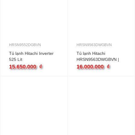
HRSN9552DGBVN
HRSN9563DWGBVN
Tủ lạnh Hitachi Inverter
Tủ lạnh Hitachi
525 Lít
HRSN9563DWGBVN |
HRSN9552DGBVN
560L 2 cánh inverter
15.650.000
₫
16.000.000
₫