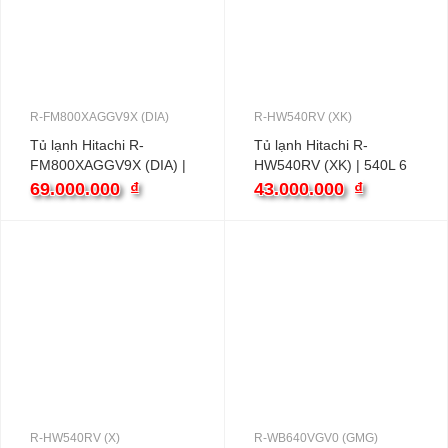
R-FM800XAGGV9X (DIA)
R-HW540RV (XK)
Tủ lạnh Hitachi R-
Tủ lạnh Hitachi R-
FM800XAGGV9X (DIA) |
HW540RV (XK) | 540L 6
569L 3 cánh inverter
cánh inverter
69.000.000
₫
43.000.000
₫
R-HW540RV (X)
R-WB640VGV0 (GMG)