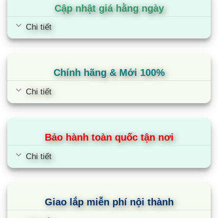
động làm đá, lấy nước bên ngoài.
Cập nhật giá hằng ngày
Ứng dụng công nghệ máy nén Inverter duy trì nhiệt độ
Chi tiết
ổn định, hoạt động êm ái, tiết kiệm điện.
Chế độ Quick Cooling để làm mát thực phẩm nhanh
hơn khoảng 8%.
Chính hãng & Mới 100%
Kích thước
Chi tiết
Dung tích tương đối lớn nên kích thước của tủ lạnh Hitachi
550L cũng thuộc dòng siêu lớn với:
Chiều rộng: 85,5cm
Bảo hành toàn quốc tận nơi
Chiều sâu: 74,0cm
Chi tiết
Chiều cao: 183,5cm
Thông số trên chỉ mang tính chất tham khảo vì thực tế, mỗi
model sẽ có số đo khác nhau nhưng không nhiều. Để chính
Giao lắp miễn phí nội thành
xác nhất, bạn có thể xem tại mục thông số kỹ thuật trong từng