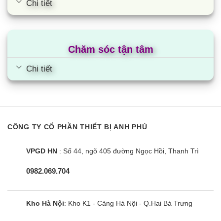
model sản phẩm hoặc liên hệ trực tiếp cho chúng tôi để được
Chi tiết
tư vấn.
Công suất tiêu thụ
Chăm sóc tận tâm
Tủ lạnh Hitachi 550 lít có công suất tiêu thụ khoảng
400~594kWh/năm.
Chi tiết
Thực tế, mức độ tiêu thụ điện của tủ còn phụ thuộc vào các
yếu tố: nhiệt độ cài đặt, lượng thực phẩm được lưu trữ, tần
suất đóng mở cửa tủ và tủ có được sử dụng đúng cách
không.
CÔNG TY CỔ PHẦN THIẾT BỊ ANH PHÚ
Các thiết kế phổ biến
VPGD HN
: Số 44, ngõ 405 đường Ngọc Hồi, Thanh Trì
Tủ lạnh Hitachi 550 lít 4 cửa
0982.069.704
Với thiết kế 4 cánh (kiểu multidoor), dung tích 550L tiện lợi hơn
khi không phải mở toàn bộ ngăn chứa, hạn chế thất thoát khí
lạnh ra bên ngoài.
Kho Hà Nội
: Kho K1 - Cảng Hà Nội - Q.Hai Bà Trưng
Tủ lạnh Hitachi 4 cánh 550L có số lượng lớn model cho người