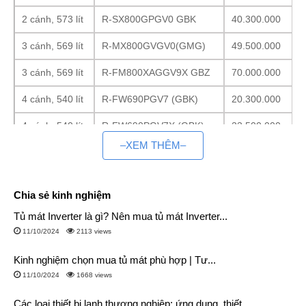
2 cánh, 573 lít
R-SX800GPGV0 GBK
40.300.000
3 cánh, 569 lít
R-MX800GVGV0(GMG)
49.500.000
3 cánh, 569 lít
R-FM800XAGGV9X GBZ
70.000.000
4 cánh, 540 lít
R-FW690PGV7 (GBK)
20.300.000
4 cánh, 540 lít
R-FW690PGV7X (GBK)
23.500.000
–XEM THÊM–
4 cánh, 569 lít
R-WB640VGV0 GBK
30.200.000
4 cánh, 569 lít
R-WB640VGV0X MGW
40.500.000
Chia sẻ kinh nghiệm
6 cánh, 540 lít
R-HW540RV (XK)
44.000.000
Tủ mát Inverter là gì? Nên mua tủ mát Inverter...
6 cánh, 540 lít
R-HW540RV(X)
49.000.000
11/10/2024
2113 views
Kinh nghiệm chọn mua tủ mát phù hợp | Tư...
Điện Máy Siêu Rẻ cung cấp cho người tiêu dùng trên khắp cả
11/10/2024
1668 views
nước các sản phẩm tủ lạnh 500 lít Hitachi rẻ hơn siêu thị từ
10-30% do không mất chi phí trưng bày. Chúng tôi cam kết
Các loại thiết bị lạnh thương nghiệp: ứng dụng, thiết...