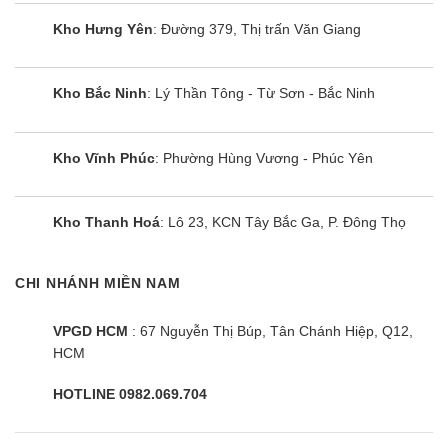
mua thoải mái lựa chọn.
Kho Hưng Yên
: Đường 379, Thị trấn Văn Giang
Tủ lạnh Hitachi 550 lít 2 cửa
Tủ lạnh Hitachi 2 cánh 550L được thiết kế 2 cánh kiểu side by
Kho Bắc Ninh
: Lý Thần Tông - Từ Sơn - Bắc Ninh
side hoặc ngăn đá trên dễ dàng sử dụng.
Kho Vĩnh Phúc
: Phường Hùng Vương - Phúc Yên
Ngoài ra, chúng tôi còn sẵn hàng các loại tủ lạnh Hitachi 550L
3 cánh, 6 cánh cho người dùng thoải mái lựa chọn.
Kho Thanh Hoá
: Lô 23, KCN Tây Bắc Ga, P. Đông Thọ
Chế độ bảo hành tủ lạnh Hitachi 550L
Bảo hành chính hãng 2 năm kể từ ngày mua
CHI NHÁNH MIỀN NAM
Bảo hành máy nén 10 năm
Địa điểm bảo hành: tại nhà khách hàng
VPGD HCM
: 67 Nguyễn Thị Búp, Tân Chánh Hiệp, Q12,
HCM
Nếu có nhu cầu biết thêm thông tin, vui lòng liên hệ hotline của
chúng tôi để được tư vấn miễn phí nhé!
HOTLINE 0982.069.704
Điện máy siêu rẻ cam kết :