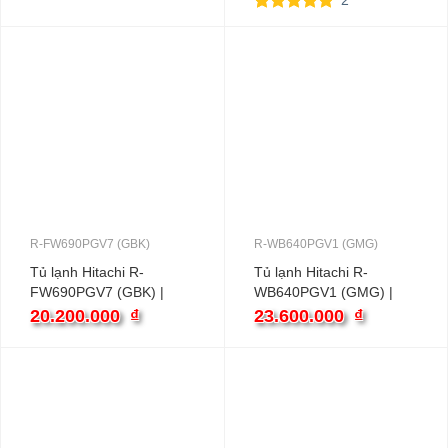
2
5.00
2
trên 5
dựa trên
đánh giá
R-FW690PGV7 (GBK)
R-WB640PGV1 (GMG)
Tủ lạnh Hitachi R-
Tủ lạnh Hitachi R-
FW690PGV7 (GBK) |
WB640PGV1 (GMG) |
540L 4 cánh inverter
569L 4 cánh inverter
20.200.000
₫
23.600.000
₫