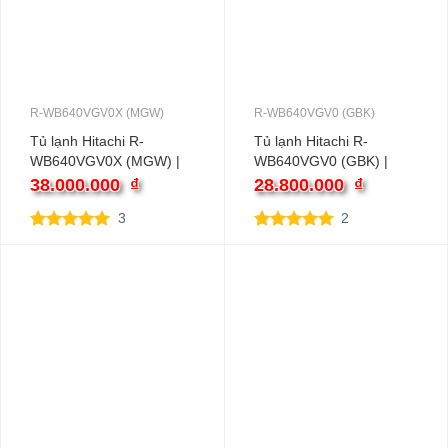
R-WB640VGV0X (MGW)
R-WB640VGV0 (GBK)
Tủ lạnh Hitachi R-
Tủ lạnh Hitachi R-
WB640VGV0X (MGW) |
WB640VGV0 (GBK) |
569L 2 cánh inverter
569L 4 cánh inverter
38.000.000
₫
28.800.000
₫
3
2
5.00
3
trên 5
5.00
2
trên 5
dựa trên
dựa trên
đánh giá
đánh giá