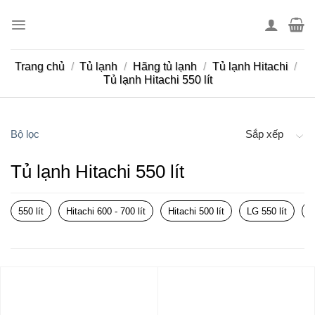
Skip
to
content
Trang chủ
/
Tủ lạnh
/
Hãng tủ lạnh
/
Tủ lạnh Hitachi
/
Tủ lạnh Hitachi 550 lít
Bộ lọc
Sắp xếp
Tủ lạnh Hitachi 550 lít
550 lít
Hitachi 600 - 700 lít
Hitachi 500 lít
LG 550 lít
P