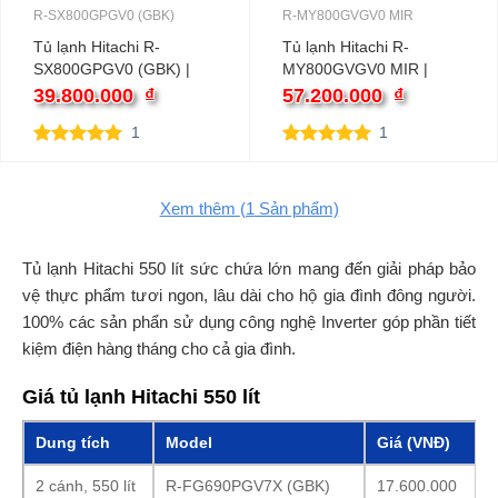
R-SX800GPGV0 (GBK)
R-MY800GVGV0 MIR
Tủ lạnh Hitachi R-
Tủ lạnh Hitachi R-
SX800GPGV0 (GBK) |
MY800GVGV0 MIR |
573L 2 cánh
569L 3 cánh
39.800.000
₫
57.200.000
₫
1
1
5.00
1
trên 5
5.00
1
trên 5
dựa trên
dựa trên
đánh giá
đánh giá
Xem thêm
(1
Sản phẩm)
Tủ lạnh Hitachi 550 lít sức chứa lớn mang đến giải pháp bảo
vệ thực phẩm tươi ngon, lâu dài cho hộ gia đình đông người.
100% các sản phẩn sử dụng công nghệ Inverter góp phần tiết
kiệm điện hàng tháng cho cả gia đình.
Giá tủ lạnh Hitachi 550 lít
Dung tích
Model
Giá (VNĐ)
2 cánh, 550 lít
R-FG690PGV7X (GBK)
17.600.000