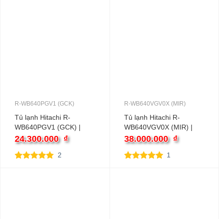
dựa trên
dựa trên
đánh giá
đánh giá
R-WB640PGV1 (GCK)
R-WB640VGV0X (MIR)
Tủ lạnh Hitachi R-
Tủ lạnh Hitachi R-
WB640PGV1 (GCK) |
WB640VGV0X (MIR) |
569L 4 cánh inverter
569L 4 cánh inverter
24.300.000
₫
38.000.000
₫
2
1
5.00
2
trên 5
5.00
1
trên 5
dựa trên
dựa trên
đánh giá
đánh giá