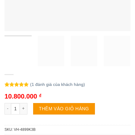
(
1
đánh giá của khách hàng)
5.00
1
trên 5
10.800.000
₫
dựa trên
đánh giá
Tủ đông Sanaky VH-4899K3B | 350L 1 ngăn inverter số lượng
THÊM VÀO GIỎ HÀNG
SKU:
VH-4899K3B