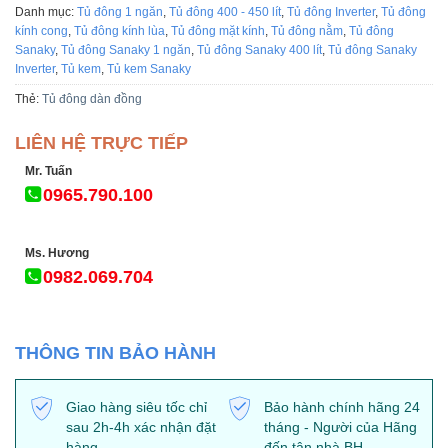
Danh mục:
Tủ đông 1 ngăn
,
Tủ đông 400 - 450 lít
,
Tủ đông Inverter
,
Tủ đông
kính cong
,
Tủ đông kính lùa
,
Tủ đông mặt kính
,
Tủ đông nằm
,
Tủ đông
Sanaky
,
Tủ đông Sanaky 1 ngăn
,
Tủ đông Sanaky 400 lít
,
Tủ đông Sanaky
Inverter
,
Tủ kem
,
Tủ kem Sanaky
Thẻ:
Tủ đông dàn đồng
LIÊN HỆ TRỰC TIẾP
Mr. Tuấn
0965.790.100
Ms. Hương
0982.069.704
THÔNG TIN BẢO HÀNH
Giao hàng siêu tốc chỉ
Bảo hành chính hãng 24
sau 2h-4h xác nhận đặt
tháng - Người của Hãng
hàng
đến tận nhà BH