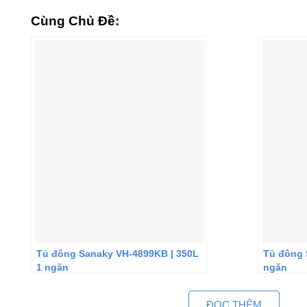
Cùng Chủ Đề:
Tủ đông Sanaky VH-4899KB | 350L
Tủ đông 
1 ngăn
ngăn
ĐỌC THÊM