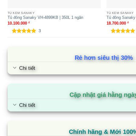
TỦ KEM SANAKY
TỦ KEM SANAKY
Tủ đông Sanaky VH-4899KB | 350L 1 ngăn
Tủ đông Sanaky
10.100.000
₫
18.700.000
₫
3
5.00
3
trên 5
5.00
1
trên 5
dựa trên
dựa trên
đánh giá
đánh giá
Rẻ hơn siêu thị 30%
Chi tiết
Cập nhật giá hằng ngà
Chi tiết
Chính hãng & Mới 100