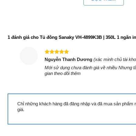
1 đánh giá cho
Tủ đông Sanaky VH-4899K3B | 350L 1 ngăn in
Được xếp
Nguyễn Thanh Dương
(xác minh chủ tài kh
hạng
5
5
Mới sử dụng chưa đánh giá về nhiều Nhưng tầ
sao
gian theo dõi thêm
Tủ đông Alaska IF-350G | 350L 1
Tủ đông Sumikura 
ngăn 1 cánh
350L 2 ngăn 2 cán
Chỉ những khách hàng đã đăng nhập và đã mua sản phẩm nà
giá.