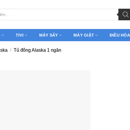
H
TIVI
MÁY SẤY
MÁY GIẶT
ĐIỀU HÒA
aska
/
Tủ đông Alaska 1 ngăn