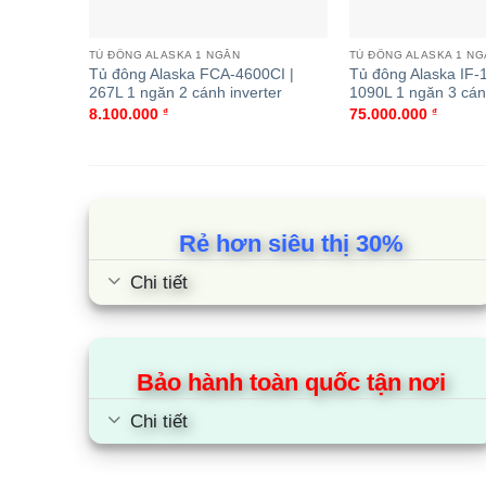
Tủ đông Inverter Alaska 295 lít BD-400CI còn đư
hơn.
TỦ ĐÔNG ALASKA 1 NGĂN
TỦ ĐÔNG ALASKA 1 N
Tủ đông Alaska FCA-4600CI |
Tủ đông Alaska IF-
Bảo hành lâu dài, yên tâm tuyệt
267L 1 ngăn 2 cánh inverter
1090L 1 ngăn 3 cá
8.100.000
₫
75.000.000
₫
Được bảo hành lên đến 24 tháng, Tủ đông Alaska
Cùng Chủ Đề:
Rẻ hơn siêu thị 30%
Chi tiết
Bảo hành toàn quốc tận nơi
Chi tiết