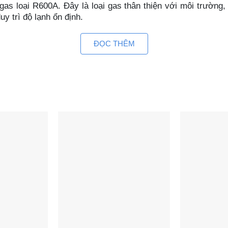
s loại R600A. Đây là loại gas thân thiện với môi trường, c
 trì độ lạnh ổn định.
uất sắc
ĐỌC THÊM
ter Alaska 295 lít BD-400CI sẽ có thời gian làm lạnh nhan
n tuyệt vời
tủ đông Alaska inverter này bạn hoàn toàn có thể yên tâm v
tiết kiệm đến 50% điện năng tiêu thụ so với tủ lạnh thông
ho động cơ lâu dài.
n
ch hợp sẵn khóa an toàn để không cho phép mở cửa tủ ra, 
ó thể bẻ khóa hoặc cạy lên được.