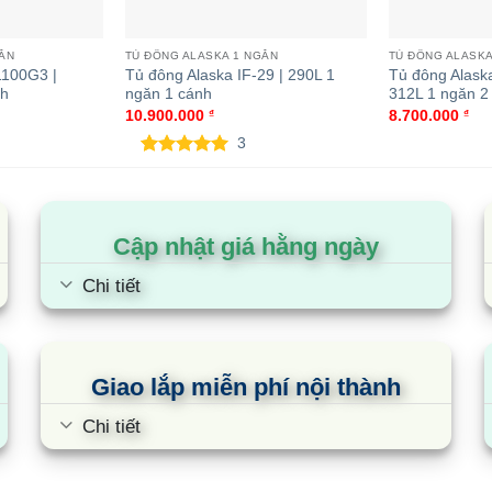
ợc tích hợp 4 bánh xe đặt ở 4 góc để bạn có thể di chuyển 
GĂN
TỦ ĐÔNG ALASKA 1 NGĂN
TỦ ĐÔNG ALASKA
1100G3 |
Tủ đông Alaska IF-29 | 290L 1
Tủ đông Alas
 đối
nh
ngăn 1 cánh
312L 1 ngăn 2 
10.900.000
₫
8.700.000
₫
 BD-400CI là sự lựa chọn hợp lý và kinh tế dành cho bạn.
3
5.00
3
trên 5
dựa trên
đánh giá
Cập nhật giá hằng ngày
Chi tiết
Giao lắp miễn phí nội thành
Chi tiết