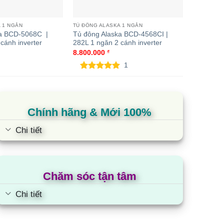
tủ đông từ vị trí này sang vị trí khác thuận lợi
 1 NGĂN
TỦ ĐÔNG ALASKA 1 NGĂN
TỦ ĐÔNG A
ka BCD-5068C |
Tủ đông Alaska BCD-4568CI |
Tủ đông 
cánh inverter
282L 1 ngăn 2 cánh inverter
372L 1 ng
8.800.000
₫
12.800.0
1
5.00
1
trên 5
5.00
3
tr
dựa trên
dựa tr
đánh giá
đánh g
Chính hãng & Mới 100%
Chi tiết
Chăm sóc tận tâm
Chi tiết