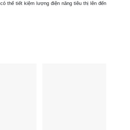
ó thể tiết kiệm lượng điện năng tiêu thị lên đến
h hơn, có thể duy trì độ lạnh sâu hơn, đồng thời
ì nó được trang bị máy nén biến tấn rất tiết kiệm
 thường. Công nghệ Inverter còn giúp cho Alaska
tránh trường hợp trẻ em nghịch phá hoặc rơi vào