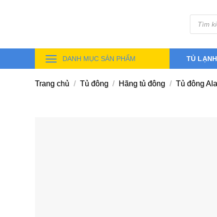
Skip
Tìm
to
kiếm
sản
content
phẩm
DANH MỤC SẢN PHẨM
TỦ LẠN
Trang chủ
/
Tủ đông
/
Hãng tủ đông
/
Tủ đông Al