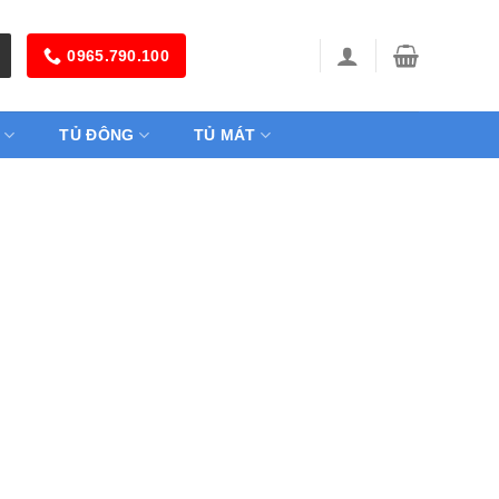
0965.790.100
TỦ ĐÔNG
TỦ MÁT