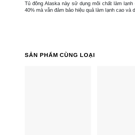
Tủ đông Alaska này sử dụng môi chất làm lạnh ga
40% mà vẫn đảm bảo hiệu quả làm lạnh cao và duy
Dàn lạnh đồng cho hiệu năng x
Được trang bị dàn lạnh bằng đồng, Tủ đông Inver
tăng tuổi thọ của dàn lạnh.
Công nghệ Inverter tiết kiệm điệ
SẢN PHẨM CÙNG LOẠI
Tủ đông thường rất hao điện, tuy nhiên với dòng 
điện.
Với công nghệ Inverter, model BD-400CI có thể 
BD-400CI làm lạnh hiệu quả và duy trì tuổi thọ c
Có khóa an toàn hạn chế trẻ co
Tủ đông Inverter Alaska 295 lít BD-400CI có tí
bên trong sẽ cực kỳ nguy hiểm.
Khóa được thiết kế rất chắc chắn, không dễ gì c
Bên dưới có bánh xe