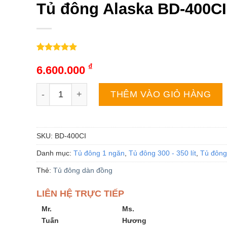
Tủ đông Alaska BD-400CI 
5.00
3
trên 5
₫
dựa trên
6.600.000
đánh giá
Tủ đông Alaska BD-400CI | 295L 1 ngăn 1 cánh in
THÊM VÀO GIỎ HÀNG
SKU:
BD-400CI
Danh mục:
Tủ đông 1 ngăn
,
Tủ đông 300 - 350 lít
,
Tủ đông
Thẻ:
Tủ đông dàn đồng
LIÊN HỆ TRỰC TIẾP
Mr.
Ms.
Tuấn
Hương