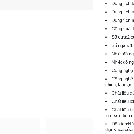
Dung tích tổ
Dung tích s
Dung tích 
Công suất 
Số cửa:2 c
Số ngăn: 1
Nhiệt độ ng
Nhiệt độ ng
Công nghệ t
Công nghệ t
chiều, làm lạn
Chất liệu d
Chất liệu l
Chất liệu b
kim sơn tĩnh đ
Tiện ích:Nút
điệnKhoá cửa 