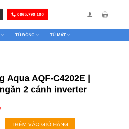
0965.790.100
TỦ ĐÔNG
TỦ MÁT
g Aqua AQF-C4202E |
ngăn 2 cánh inverter
₫
AQF-C4202E | 295L 2 ngăn 2 cánh inverter số lượng
THÊM VÀO GIỎ HÀNG