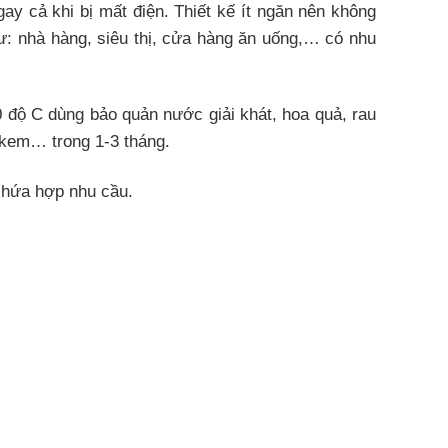
y cả khi bị mất điện. Thiết kế ít ngăn nên không
hư: nhà hàng, siêu thị, cửa hàng ăn uống,… có nhu
0 độ C dùng bảo quản nước giải khát, hoa quả, rau
,kem… trong 1-3 tháng.
chứa hợp nhu cầu.
ể duy trì nhiệt độ cài đặt, giảm hao phí điện năng
ình của máy nén lên đến 10 năm.
cách nhiệt kín và bền bỉ, không hơi lạnh thoát ra