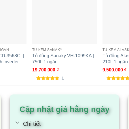
í lạnh đi từ dưới lên, đến mọi ngóc ngách bên trong lòng tủ
ấp đông đều.
 NGĂN
TỦ KEM SANAKY
TỦ KEM ALAS
CD-3568CI |
Tủ đông Sanaky VH-1099KA |
Tủ đông Ala
 inverter
750L 1 ngăn
210L 1 ngăn 
19.700.000
₫
9.500.000
₫
1
5.00
1
trên 5
5.00
1
trên 5
dựa trên
dựa trên
đánh giá
đánh giá
Cập nhật giá hằng ngày
Chi tiết