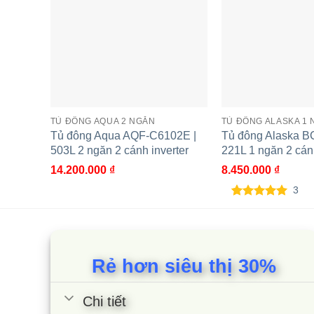
Công nghệ làm lạnh 3D trên tủ đông Aqua luồng kh
tại một vị trí cố định, đảm bảo thực phẩm được c
Cùng Chủ Đề:
TỦ ĐÔNG AQUA 2 NGĂN
TỦ ĐÔNG ALASKA 1
Tủ đông Aqua AQF-C6102E |
Tủ đông Alaska B
503L 2 ngăn 2 cánh inverter
221L 1 ngăn 2 cánh
14.200.000
₫
8.450.000
₫
3
5.00
3
trên 5
dựa trên
đánh giá
Rẻ hơn siêu thị 30%
Chi tiết