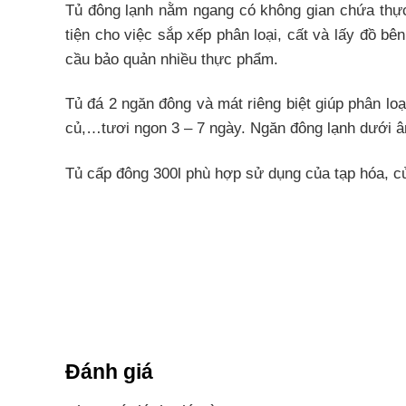
Tủ đông lạnh nằm ngang có không gian chứa thực 
tiện cho việc sắp xếp phân loại, cất và lấy đồ b
cầu bảo quản nhiều thực phẩm.
Tủ đá 2 ngăn đông và mát riêng biệt giúp phân lo
củ,…tươi ngon 3 – 7 ngày. Ngăn đông lạnh dưới â
Tủ cấp đông 300l phù hợp sử dụng của tạp hóa, c
Đặc tính
Công nghệ inverter có thể tùy chỉnh linh hoạt tốc
30 – 50% so với dòng tủ thường. Ngoài ra còn duy 
Tiện ích và công nghệ khác của t
Tiện ích
Đánh giá
Lớp cách nhiệt làm bằng bông thủy tinh và polyur