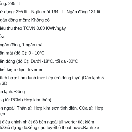
ng: 295 lít
ử dụng: 295 lít - Ngăn mát 164 lít - Ngăn đông 131 lít
ngăn đông mềm: Không có
tiêu thụ theo TCVN:0.89 KWh/ngày
ửa
 ngăn đông, 1 ngăn mát
ăn mát (độ C): 0 - 10°C
ăn đông (độ C): Dưới -18°C, tối đa -30°C
iết kiệm điện: Inverter
ích hợp: Làm lạnh trực tiếp (có đóng tuyết)Dàn lạnh 5
h 3D
àn lạnh: Đồng
òng tủ: PCM (Hợp kim thép)
ên ngoài: Thân tủ: Hợp kim sơn tĩnh điện, Cửa tủ: Hợp
iện
 điều chỉnh nhiệt độ bên ngoài tủInverter tiết kiệm
tủGiỏ đựng đồXẻng cạo tuyếtLỗ thoát nướcBánh xe