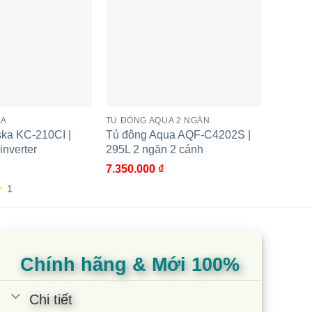
. Hạn chế tình trạng thiếu hoặc quá thừa hơi lạnh
KA
TỦ ĐÔNG AQUA 2 NGĂN
TỦ KEM
ska KC-210CI |
Tủ đông Aqua AQF-C4202S |
Tủ đôn
inverter
295L 2 ngăn 2 cánh
210L 1
7.350.000
₫
10.500
1
5.00
3
t
dựa t
đánh 
Chính hãng & Mới 100%
Chi tiết