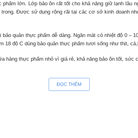
phẩm lớn. Lớp bảo ôn rất tốt cho khả năng giữ lạnh lâu nga
ên trong. Được sử dụng rộng rãi tại các cơ sở kinh doanh n
ại bảo quản thực phẩm dễ dàng. Ngăn mát có nhiệt độ 0 – 1
m 18 độ C dùng bảo quản thực phẩm tươi sống như thịt, cá
ửa hàng thực phẩm nhỏ vì giá rẻ, khả năng bảo ôn tốt, sức 
ĐỌC THÊM
 độ máy nén, giữ công suất tủ đông inverter ở mức vừa đủ đ
trì nhiệt độ ổn định, vận hành êm ái, tăng tuổi thọ trung b
ủ AQF C4202E
ethane hạn chế trao đổi nhiệt cực tốt. Cánh cửa bọc gioăng 