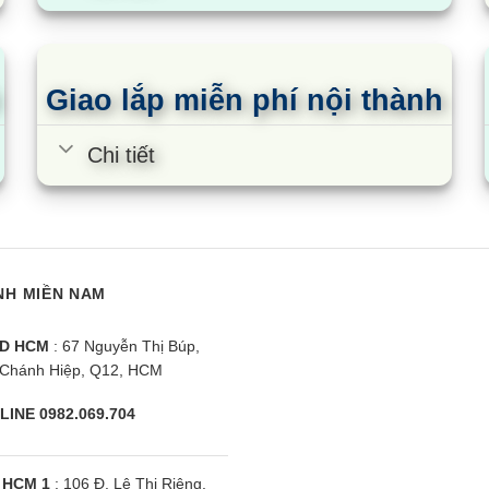
a AQF-C4201E |
Tủ đông Aqua AQF-C5702E |
T
2 cánh inverter
365L 2 ngăn 2 cánh inverter
5
Giao lắp miễn phí nội thành
Chi tiết
NH MIỀN NAM
D HCM
: 67 Nguyễn Thị Búp,
Chánh Hiệp, Q12, HCM
LINE 0982.069.704
 HCM 1
: 106 Đ. Lê Thị Riêng,