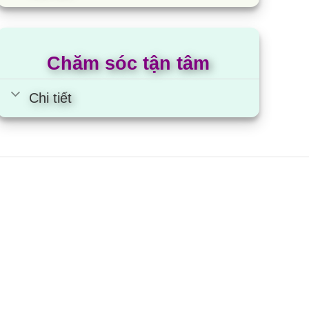
ủ đông Aqua AQF-C6102E |
03L 2 ngăn 2 cánh inverter
Chăm sóc tận tâm
Chi tiết