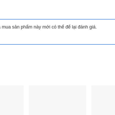
t. Nhờ đó dễ dàng phân loại và lấy đồ để bảo quản nhiều loạ
mua sản phẩm này mới có thể để lại đánh giá.
 lòng tủ.
này sang nơi khác nhanh chóng. Chế tạo chắc chắn, không lo
trong điều kiện ánh sáng yếu hay không gian tối tăm.
ng đến khả năng vận hành êm ái và làm đông lạnh thực phẩ
àn cho sức khỏe người tiêu dùng và môi trường. Mang đến k