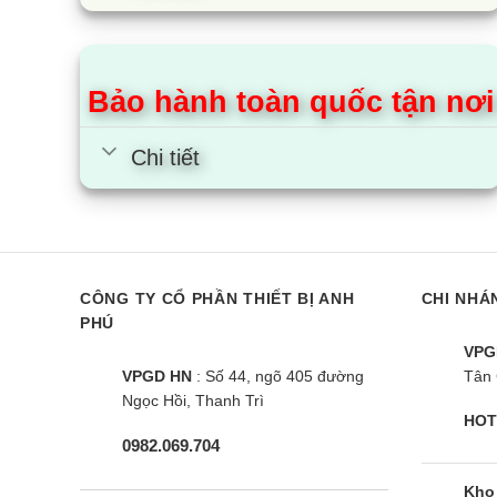
Tủ đông Aqua AQF-C4202S |
Tủ đông Aqu
295L 2 ngăn 2 cánh
319L 1 ngăn 
Bảo hành toàn quốc tận nơi
Chi tiết
CÔNG TY CỔ PHẦN THIẾT BỊ ANH
CHI NHÁ
PHÚ
VPG
VPGD HN
: Số 44, ngõ 405 đường
Tân 
Ngọc Hồi, Thanh Trì
HOT
0982.069.704
Kho