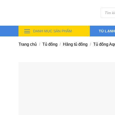
Skip
Tìm
to
kiếm
sản
content
phẩm
DANH MỤC SẢN PHẨM
TỦ LẠN
Trang chủ
/
Tủ đông
/
Hãng tủ đông
/
Tủ đông Aq