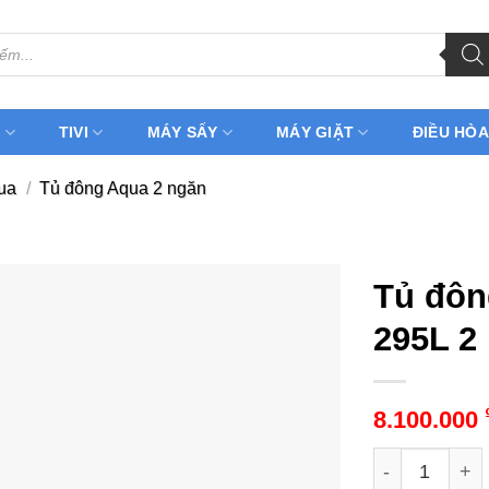
H
TIVI
MÁY SẤY
MÁY GIẶT
ĐIỀU HÒA
ua
/
Tủ đông Aqua 2 ngăn
Tủ đôn
295L 2 
8.100.000
Tủ đông Aqua 