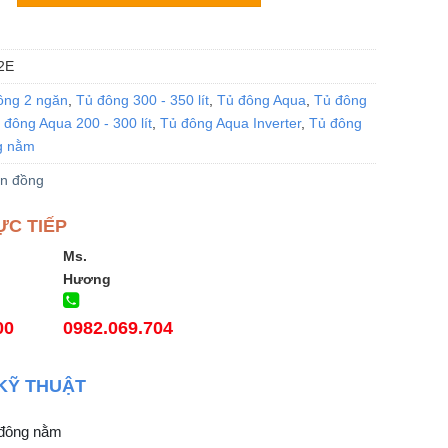
2E
ông 2 ngăn
,
Tủ đông 300 - 350 lít
,
Tủ đông Aqua
,
Tủ đông
 đông Aqua 200 - 300 lít
,
Tủ đông Aqua Inverter
,
Tủ đông
g nằm
n đồng
ỰC TIẾP
Ms.
Hương
00
0982.069.704
KỸ THUẬT
 đông nằm