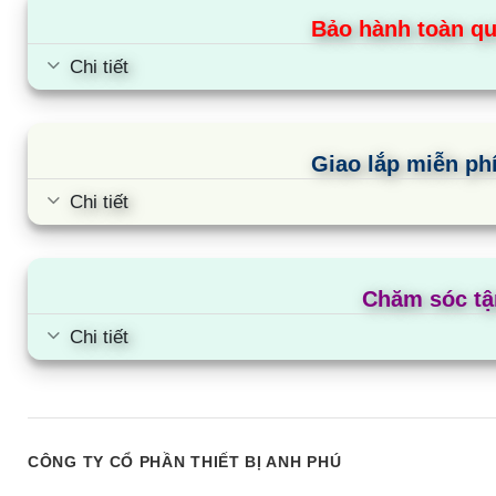
Bảo hành toàn qu
Chi tiết
Giao lắp miễn phí
Chi tiết
Chăm sóc tậ
Chi tiết
Tủ đông Aqua AQF-C4202E | 295L 2
Tủ đông Aqua AQF
ngăn 2 cánh inverter
ngăn 2 cánh
CÔNG TY CỔ PHẦN THIẾT BỊ ANH PHÚ