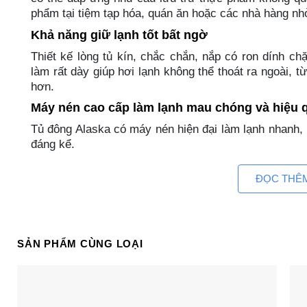
phẩm tại tiệm tạp hóa, quán ăn hoặc các nhà hàng n
Khả năng giữ lạnh tốt bất ngờ
Thiết kế lòng tủ kín, chắc chắn, nắp có ron dính ch
làm rất dày giúp hơi lạnh không thể thoát ra ngoài, từ
hơn.
Máy nén cao cấp làm lạnh mau chóng và hiệu 
Tủ đông Alaska có máy nén hiện đại làm lạnh nhanh, 
đáng kể.
Lòng tủ Alaska BD-400 bằng thép dễ vệ sinh đị
ĐỌC THÊ
Chiếc tủ đông Alaska 1 ngăn này có lòng tủ làm từ 
phẩm. Bề mặt bóng và trơn dễ dàng lau chùi, vệ sinh
Núm chỉnh nhiệt độ đặt bên ngoài dễ dùng
SẢN PHẨM CÙNG LOẠI
Phần bảng điều khiển được đặt bên ngoài và chỉ cần 
Bảng điều khiển còn tích hợp đèn thông báo trạng thái
Bánh xe 4 góc tiện di chuyển khi cần
Tủ đông có trọng lượng không quá nặng nhưng việc 