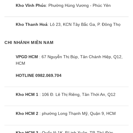
Kho Vĩnh Phúc
: Phường Hùng Vương - Phúc Yên
Kho Thanh Hoá
: Lô 23, KCN Tây Bắc Ga, P. Đông Thọ
CHI NHÁNH MIỀN NAM
VPGD HCM
: 67 Nguyễn Thị Búp, Tân Chánh Hiệp, Q12,
HCM
HOTLINE 0982.069.704
Kho HCM 1
: 106 Đ. Lê Thị Riêng, Tân Thới An, Q12
Kho HCM 2
: phường Long Thạnh Mỹ, Quận 9, HCM
Kho HCM 3
: Quốc lộ 1K, P.Linh Xuân, TP. Thủ Đức