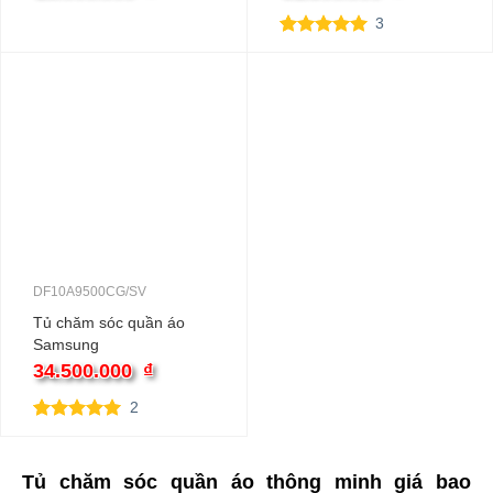
3
5.00
3
trên 5
dựa trên
đánh giá
DF10A9500CG/SV
Tủ chăm sóc quần áo
Samsung
DF10A9500CG/SV | 10kg
34.500.000
₫
2
5.00
2
trên 5
dựa trên
đánh giá
Tủ chăm sóc quần áo thông minh giá bao