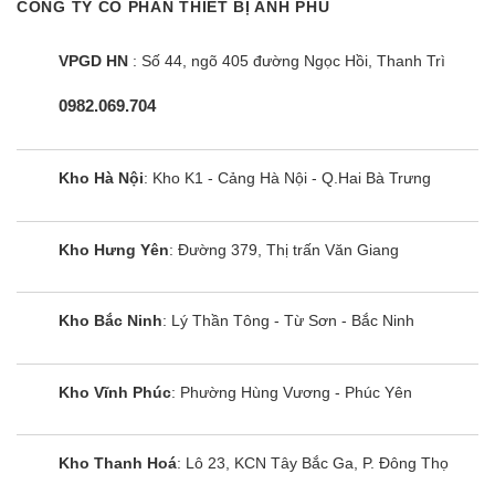
CÔNG TY CỔ PHẦN THIẾT BỊ ANH PHÚ
Loại máy hấp
Kích thước (Rộng x
Khối lượng
sấy
Cao x Sâu)
máy (kg)
VPGD HN
: Số 44, ngõ 405 đường Ngọc Hồi, Thanh Trì
máy giặt hấp
0982.069.704
445 x 1850 x 585 mm
62 kg
sấy 3 móc
máy giặt hấp
595 x 1960 x 632 mm
106 kg
Kho Hà Nội
: Kho K1 - Cảng Hà Nội - Q.Hai Bà Trưng
sấy 5 móc
Các hãng sản xuất
Kho Hưng Yên
: Đường 379, Thị trấn Văn Giang
Tủ chăm sóc quần áo thông minh LG Styler
Được sản xuất khối lượng giặt 5,2 kg và 8,2 kg.
Kho Bắc Ninh
: Lý Thần Tông - Từ Sơn - Bắc Ninh
Mức giá từ 27,2 – 64,5 triệu đồng
Kho Vĩnh Phúc
: Phường Hùng Vương - Phúc Yên
Máy chăm sóc quần áo Samsung
Được sản xuất khối lượng giặt 6 kg và 10 kg.
Kho Thanh Hoá
: Lô 23, KCN Tây Bắc Ga, P. Đông Thọ
Mức giá từ 26 – 34,9 triệu đồng