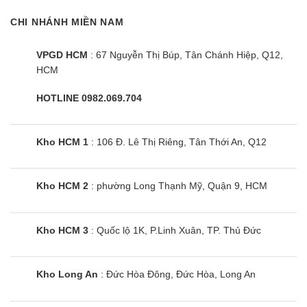
CHI NHÁNH MIỀN NAM
Nên mua máy giặt hấp sấy ở đâu giá rẻ, chính
hãng
VPGD HCM
: 67 Nguyễn Thị Búp, Tân Chánh Hiệp, Q12,
Với lợi thế hình thức bán trực tuyến, Điện Máy Siêu Rẻ chỉ
HCM
nhập hàng ở kho và xuất bán cho người tiêu dùng nên tiết
kiệm rất lớn chi phí mặt bằng, nhân viên. Vì thế các sản phẩm
HOTLINE 0982.069.704
được bán với giá tận gốc, rẻ hơn từ 20-30% so với các siêu
thị lớn.
Kho HCM 1
: 106 Đ. Lê Thị Riêng, Tân Thới An, Q12
Toàn bộ các sản phẩm đều được kiểm tra kỹ lưỡng trước khi
đưa đi phân phối khắp toàn quốc. Cam kết hàng mới 100%,
Kho HCM 2
: phường Long Thạnh Mỹ, Quận 9, HCM
nguyên kiện, chưa qua sử dụng với đầy đủ giấy tờ liên quan.
Điện máy siêu rẻ cam kết :
Kho HCM 3
: Quốc lộ 1K, P.Linh Xuân, TP. Thủ Đức
✅ Giá sản phẩm:
Rẻ hơn siêu thị 30%
Kho Long An
: Đức Hòa Đông, Đức Hòa, Long An
✅ Đảm bảo:
Hàng chính hãng
✅ Tình trạng:
Mới 100%