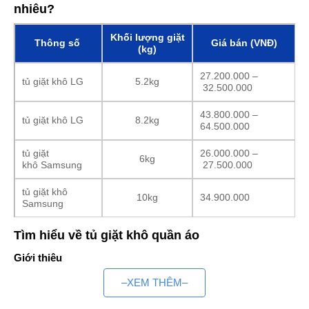
nhiêu?
Khối lượng giặt
Thông số
Giá bán (VNĐ)
(kg)
27.200.000 –
tủ giặt khô LG
5.2kg
32.500.000
43.800.000 –
tủ giặt khô LG
8.2kg
64.500.000
tủ giặt
26.000.000 –
6kg
khô Samsung
27.500.000
tủ giặt khô
10kg
34.900.000
Samsung
Tìm hiểu về tủ giặt khô quần áo
Giới thiệu
Tủ chăm sóc quần áo thông minh là một thiết bị giặt khô cao
–XEM THÊM–
cấp giúp làm sạch, hấp sấy, khử trùng và bảo quản quần áo