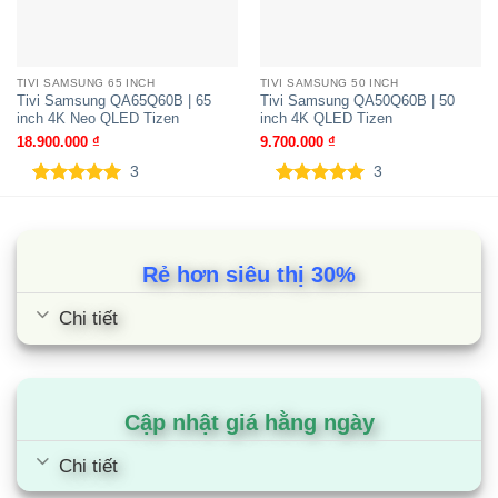
4K OLED Tizen
TIVI SAMSUNG 65 INCH
TIVI SAMSUNG 50 INCH
Tivi Samsung QA65Q60B | 65
Tivi Samsung QA50Q60B | 50
inch 4K Neo QLED Tizen
inch 4K QLED Tizen
18.900.000
₫
9.700.000
₫
3
3
5.00
3
trên 5
5.00
3
trên 5
dựa trên
dựa trên
đánh giá
đánh giá
Rẻ hơn siêu thị 30%
Chi tiết
Tivi Samsung QA75QN80F | 75 inch
4K Neo QLED Tizen
Cập nhật giá hằng ngày
Chi tiết