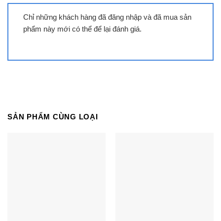
Chỉ những khách hàng đã đăng nhập và đã mua sản
phẩm này mới có thể để lại đánh giá.
Tivi Samsung QA75QN85D | 75 inch
4K Mini LED Tizen
SẢN PHẨM CÙNG LOẠI
Tivi Samsung QA77S95D | 77 inch