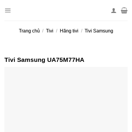
Skip
to
content
Trang chủ
/
Tivi
/
Hãng tivi
/
Tivi Samsung
Tivi Samsung UA75M77HA