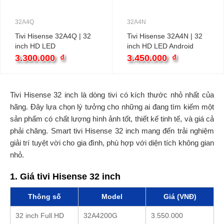
32A4Q
32A4N
Tivi Hisense 32A4Q | 32
Tivi Hisense 32A4N | 32
inch HD LED
inch HD LED Android
3.300.000
₫
3.450.000
₫
Tivi Hisense 32 inch là dòng tivi có kích thước nhỏ nhất của
hãng. Đây lựa chọn lý tưởng cho những ai đang tìm kiếm một
sản phẩm có chất lượng hình ảnh tốt, thiết kế tinh tế, và giá cả
phải chăng. Smart tivi Hisense 32 inch mang đến trải nghiệm
giải trí tuyệt vời cho gia đình, phù hợp với diện tích không gian
nhỏ.
1. Giá tivi Hisense 32 inch
Thông số
Model
Giá (VNĐ)
32 inch Full HD
32A4200G
3.550.000