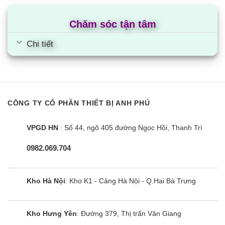
Smart tivi Hisense 32 inch thích hợp cho các phòng dưới
10m2 và có thể đặt ở hầu hết các vị trí như phòng ăn, phòng
Chăm sóc tận tâm
ngủ, phòng khách… Tùy thuộc vào diện tích không gian mà
bạn lựa chọn dòng tivi Hisense treo tường hoặc dòng tivi có
Chi tiết
chân để bàn.
Khoảng cách tối thiểu từ người xem đến tivi là 1,6m và khoảng
cách tối đa là 2,4m. Bạn cần đảm bảo về khoảng cách xem để
có trải nghiệm xem tốt hơn và bảo vệ sức khỏe của mắt.
CÔNG TY CỔ PHẦN THIẾT BỊ ANH PHÚ
3.3. Công suất tiêu thụ
VPGD HN
: Số 44, ngõ 405 đường Ngọc Hồi, Thanh Trì
Tivi Hisense Smart 32 inch có công suất danh định dao động
0982.069.704
từ 50~60W.
Nếu dùng liên tục trong 5h, lượng điện tiêu thụ của tivi là
Kho Hà Nội
: Kho K1 - Cảng Hà Nội - Q.Hai Bà Trưng
0,25~0,3 số điện.
4. Thông tin thương hiệu
Kho Hưng Yên
: Đường 379, Thị trấn Văn Giang
4.1. Nguồn gốc