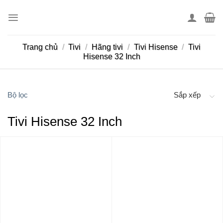
Skip
to
content
Trang chủ
/
Tivi
/
Hãng tivi
/
Tivi Hisense
/
Tivi
Hisense 32 Inch
Bộ lọc
Sắp xếp
Tivi Hisense 32 Inch