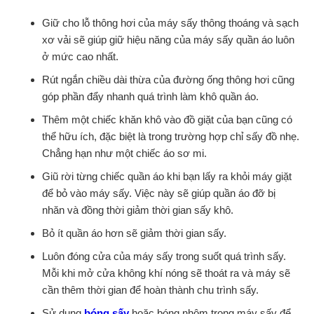
Giữ cho lỗ thông hơi của máy sấy thông thoáng và sạch
xơ vải sẽ giúp giữ hiệu năng của máy sấy quần áo luôn
ở mức cao nhất.
Rút ngắn chiều dài thừa của đường ống thông hơi cũng
góp phần đẩy nhanh quá trình làm khô quần áo.
Thêm một chiếc khăn khô vào đồ giặt của bạn cũng có
thể hữu ích, đặc biệt là trong trường hợp chỉ sấy đồ nhẹ.
Chẳng hạn như một chiếc áo sơ mi.
Giũ rời từng chiếc quần áo khi bạn lấy ra khỏi máy giặt
để bỏ vào máy sấy. Việc này sẽ giúp quần áo đỡ bị
nhăn và đồng thời giảm thời gian sấy khô.
Bỏ ít quần áo hơn sẽ giảm thời gian sấy.
Luôn đóng cửa của máy sấy trong suốt quá trình sấy.
Mỗi khi mở cửa không khí nóng sẽ thoát ra và máy sẽ
cần thêm thời gian để hoàn thành chu trình sấy.
Sử dụng
bóng sấy
hoặc bóng nhôm trong máy sấy để