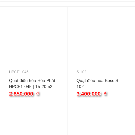
HPCF1-045
S-102
Quạt điều hòa Hòa Phát
Quạt điều hòa Boss S-
HPCF1-045 | 15-20m2
102
112W
2.850.000
₫
3.400.000
₫