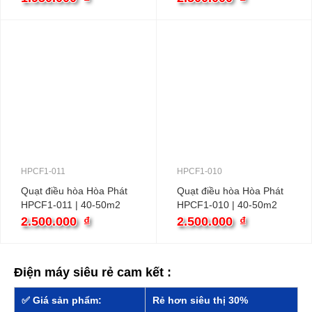
HPCF1-011
HPCF1-010
Quạt điều hòa Hòa Phát
Quạt điều hòa Hòa Phát
HPCF1-011 | 40-50m2
HPCF1-010 | 40-50m2
165W
165W
2.500.000
₫
2.500.000
₫
Điện máy siêu rẻ cam kết :
✅ Giá sản phẩm:
Rẻ hơn siêu thị 30%