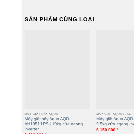
SẢN PHẨM CÙNG LOẠI
Máy giặt Aqua AW12-B4959U1K(W) |
Máy giặt Aqu
12kg cửa ngang inverter
10kg cửa nga
MÁY GIẶT SẤY AQUA
MÁY GIẶT AQUA 10KG
Máy giặt sấy Aqua AQD-
Máy giặt Aqua AQD
AH1051J.PS | 10kg cửa ngang
9.5kg cửa ngang inv
inverter
6.150.000
₫