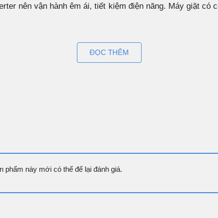
erter nên vận hành êm ái, tiết kiệm điện năng. Máy giặt có
àn như khoá trẻ em, hẹn giờ giúp chủ động hơn trong việc giặt giũ.
ĐỌC THÊM
bảo sạch sẽ, loại bỏ cặn bột giặt và chất bẩn một cách hiệu quả.
ối thiết bị với điện thoại thông minh và điều khiển từ xa thông qua 
ớc mạnh mẽ vào khu vực ron cửa sau mỗi chu trình giặt. Nhờ đó, xơ v
 giặt tiếp theo.
 phẩm này mới có thể để lại đánh giá.