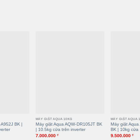
a AQD-DD1001G.PS |
Máy giặt Aqua AQD-DW1000J.BK |
M
ng inverter
10kg cửa ngang inverter
1
MÁY GIẶT AQUA 10KG
MÁY GIẶT AQUA 
-A952J BK |
Máy giặt Aqua AQW-DR105JT BK
Máy giặt Aqu
erter
| 10.5kg cửa trên inverter
BK | 10kg cửa 
7.000.000
₫
9.500.000
₫