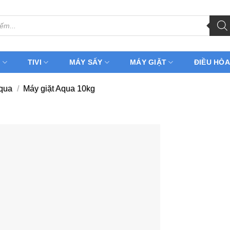
H
TIVI
MÁY SẤY
MÁY GIẶT
ĐIỀU HÒA
Aqua
/
Máy giặt Aqua 10kg