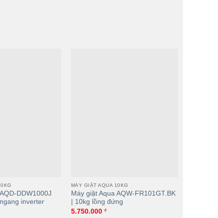
áy giặt Aqua AQD-DDW1000J BK |
0kg cửa ngang inverter
10KG
MÁY GIẶT AQUA 10KG
MÁY GIẶT 
a AQD-DDW1000J
Máy giặt Aqua AQW-FR101GT.BK
Máy giặt
ngang inverter
| 10kg lồng đứng
| 10kg Cử
5.750.000
₫
6.800.00