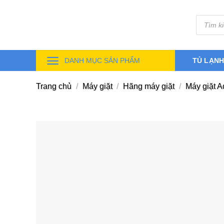
Skip
Tìm
to
kiếm
sản
content
phẩm
DANH MỤC SẢN PHẨM
TỦ LẠN
Trang chủ
/
Máy giặt
/
Hãng máy giặt
/
Máy giặt 