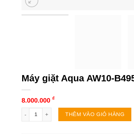
Máy giặt Aqua AW10-B495
₫
8.000.000
Máy giặt Aqua AW10-B4959U1K(B) | 10kg cửa nga
THÊM VÀO GIỎ HÀNG