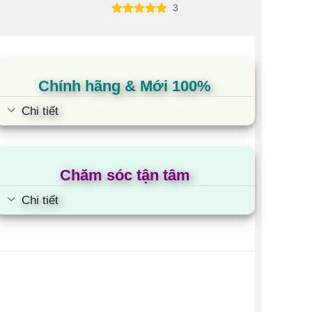
3
5.00
3
trên 5
5.00
1
tr
dựa trên
dựa tr
đánh giá
đánh g
Chính hãng & Mới 100%
Chi tiết
Chăm sóc tận tâm
Chi tiết