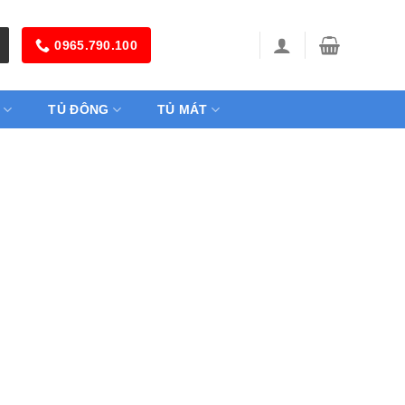
0965.790.100
TỦ ĐÔNG
TỦ MÁT