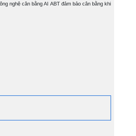
 công nghệ cân bằng AI ABT đảm bảo cân bằng khi
ứng dụng của Aqua.
ải, bụi bẩn rơi ra trong quá trình giặt được rửa trôi để