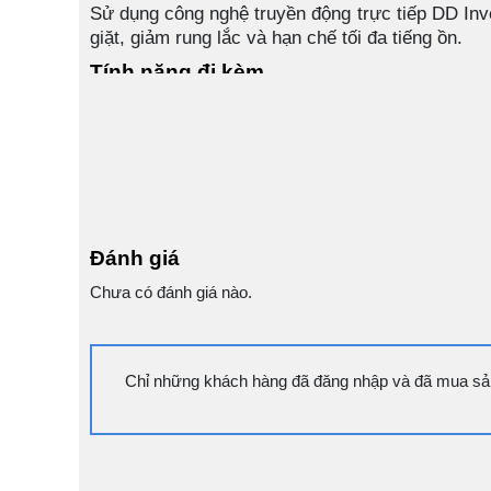
Sử dụng công nghệ truyền động trực tiếp DD Inv
giặt, giảm rung lắc và hạn chế tối đa tiếng ồn.
Tính năng đi kèm
Máy cũng được tích hợp một số tính năng an to
Tính năng tự làm sạch lồng giặt cũng giúp đảm 
Được trang bị tính năng Wifi cho phép bạn kết n
Ứng dụng công nghệ tia nước đôi phun ra tia nư
chúng không bám dính vào quần áo ở những lần
Đánh giá
Cùng Chủ Đề:
Chưa có đánh giá nào.
Chỉ những khách hàng đã đăng nhập và đã mua sản