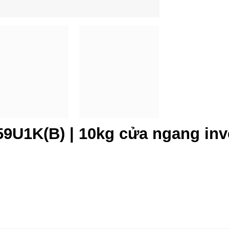
9U1K(B) | 10kg cửa ngang inv
ng inverter số lượng