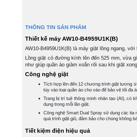
THÔNG TIN SẢN PHẨM
Thiết kế máy AW10-B4959U1K(B)
AW10-B4959U1K(B) là máy giặt lồng ngang, với thi
Lồng giặt có đường kính lên đến 525 mm, vừa giú
như giúp quần áo giảm xoắn rối sau khi giặt xong
Công nghệ giặt
Tích hợp lên đến 12 chương trình giặt tương ứng
tùy vào loại quần áo cho vào để bảo vệ tối đa 
Trang bị trí tuệ thông minh nhân tạo (AI), có
dụng trong mỗi lần giặt.
Công nghệ Smart Dual Spray sử dụng các tia nư
quá trình giặt giũ, đảm bảo cho chúng không bá
Tiết kiệm điện hiệu quả