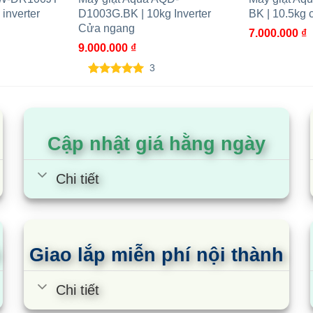
 inverter
D1003G.BK | 10kg Inverter
BK | 10.5kg c
Cửa ngang
7.000.000
₫
9.000.000
₫
3
5.00
3
trên 5
dựa trên
đánh giá
Cập nhật giá hằng ngày
Chi tiết
Giao lắp miễn phí nội thành
Chi tiết