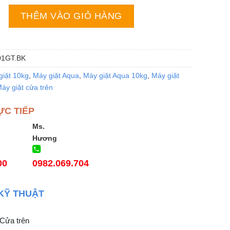
a AQW-FR101GT.BK | 10kg lồng đứng số lượng
THÊM VÀO GIỎ HÀNG
1GT.BK
giặt 10kg
,
Máy giặt Aqua
,
Máy giặt Aqua 10kg
,
Máy giặt
áy giặt cửa trên
ỰC TIẾP
Ms.
Hương
00
0982.069.704
KỸ THUẬT
 Cửa trên