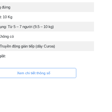
g đứng
t: 10 Kg
ng: Từ 5 – 7 người (9.5 – 10 kg)
 Không có
Truyền động gián tiếp (dây Curoa)
iặt:
Xem chi tiết thông số