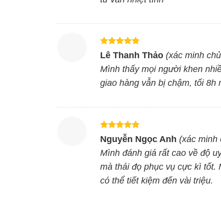
Máy giặt 10kg tích hợp chức năng dự trữ nước Wa
tiếp theo mà tự động dừng lại và giữ lại nước cho
chi phí hiệu quả.
Được xếp
Lê Thanh Thảo
(xác minh chủ
hạng
5
5
sao
Mình thấy mọi người khen nhiều
Vệ sinh lồng giặt hạn chế 
giao hàng vẫn bị chậm, tối 8h 
Máy giặt Aqua lồng đứng sử dụng lâu ngày sẽ dễ t
khuẩn và cặn bẩn bám trên lồng giặt, góp phần
phù hợp với những gia đình đông người từ 5 – 7 
Được xếp
nước,… thì đây sẽ là chiếc máy giặt đáng cân nhắ
Nguyễn Ngọc Anh
(xác minh 
hạng
5
5
sao
Mình đánh giá rất cao về độ uy
Cùng Chủ Đề:
mà thái đọ phục vụ cực kì tốt
có thể tiết kiệm đến vài triệu.