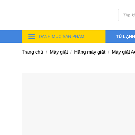
Skip
Tìm
to
kiếm
sản
content
phẩm
DANH MỤC SẢN PHẨM
TỦ LẠN
Trang chủ
/
Máy giặt
/
Hãng máy giặt
/
Máy giặt 