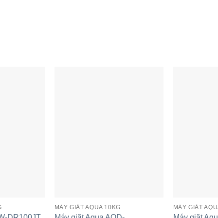
ua AQW-
Máy giặt Aqua AQW-DR100JT
M
| 10kg Cửa trên
BK | 10kg cửa trên inverter
B
G
MÁY GIẶT AQUA 10KG
MÁY GIẶT AQU
QW-DR100JT
Máy giặt Aqua AQD-
Máy giặt A