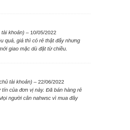
ter Reserve được thiết kế đặc biệt. Ở lần xả cuối cùng, c
 mục đích khác như lau nhà, đi vệ sinh hoặc cho lần giặt t
 tài khoản)
–
10/05/2022
 quá, giá thì có rẻ thật đấy nhưng
vi khuẩn, nấm mốc
mới giao mặc dù đặt từ chiều.
ích tụ vi khuẩn, chất bẩn. Với sản phẩm này, bạn có thể l
 đảm bảo chất lượng nước giặt tốt nhất cho quần áo.Máy 
thành viên. Việc sở hữu những công nghệ, tiện ích nổi bậ
c cho gia đình.
chủ tài khoản)
–
22/06/2022
 tín của đơn vị này. Đã bán hàng rẻ
. Mọi người cân nahwsc vì mua đây