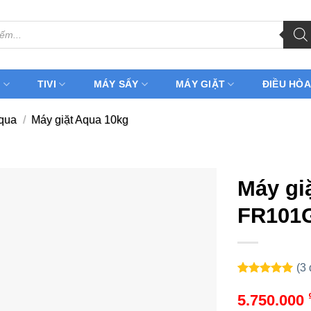
H
TIVI
MÁY SẤY
MÁY GIẶT
ĐIỀU HÒA
Aqua
/
Máy giặt Aqua 10kg
Máy gi
FR101G
(
3
5.00
3
trên 5
dựa trên
5.750.000
đánh giá