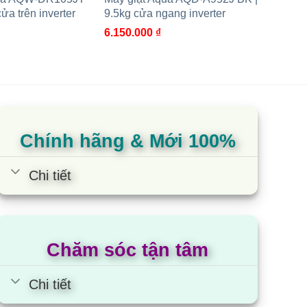
ửa trên inverter
9.5kg cửa ngang inverter
B4377U
ngang i
6.150.000
₫
9.000.
Chính hãng & Mới 100%
Chi tiết
Chăm sóc tận tâm
Chi tiết