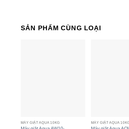
SẢN PHẨM CÙNG LOẠI
Máy giặt Aqua AQW-
Máy giặt Aq
U100FT.BK | 10kg Cửa trên
DR101GT.BK 
MÁY GIẶT AQUA 10KG
MÁY GIẶT AQUA 10K
Máy giặt Aqua AW10-
Máy giặt Aqua A