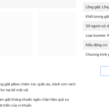
Lồng giặt: Lồn
Khối lượng giặ
Số người sử dụ
Loại Inverter:
Kiểu động cơ: 
Chương trình g
ng giặt pillow chăm sóc quần áo, tránh sờn rách
 hư hại bề mặt vải
m giặt kháng khuẩn ngăn chặn hiệu quả sự
át triển của vi khuẩn