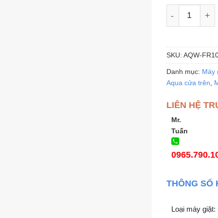
Máy giặt Aqu
SKU:
AQW-FR10
Danh mục:
Máy 
Aqua cửa trên
,
M
LIÊN HỆ TR
Mr.
Tuấn
0965.790.1
THÔNG SỐ 
Loại máy giặt: