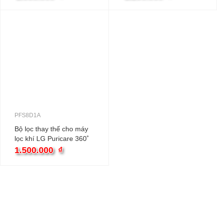
AeroTower™
PFS8D1A
Bộ lọc thay thế cho máy
lọc khí LG Puricare 360˚
Safeplus, Alpha
1.500.000
₫