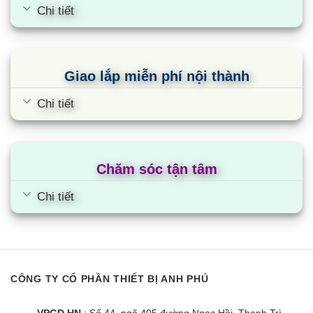
Chi tiết
Giao lắp miễn phí nội thành
Chi tiết
Chăm sóc tận tâm
Chi tiết
CÔNG TY CỔ PHẦN THIẾT BỊ ANH PHÚ
VPGD HN
: Số 44, ngõ 405 đường Ngọc Hồi, Thanh Trì