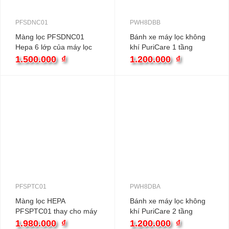
PFSDNC01
PWH8DBB
Màng lọc PFSDNC01
Bánh xe máy lọc không
Hepa 6 lớp của máy lọc
khí PuriCare 1 tầng
khí Puricare 360˚
PWH8DBB
1.500.000
₫
1.200.000
₫
Safeplus
PFSPTC01
PWH8DBA
Màng lọc HEPA
Bánh xe máy lọc không
PFSPTC01 thay cho máy
khí PuriCare 2 tầng
lọc khí LG PuriCare™
PWH8DBA
1.980.000
₫
1.200.000
₫