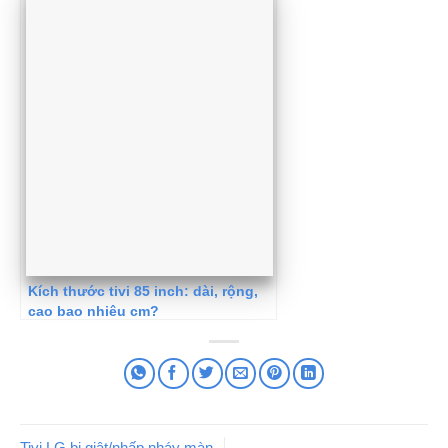
Kích thước tivi 85 inch: dài, rộng,
cao bao nhiêu cm?
Tivi LG bị giật/nhấp nháy màn