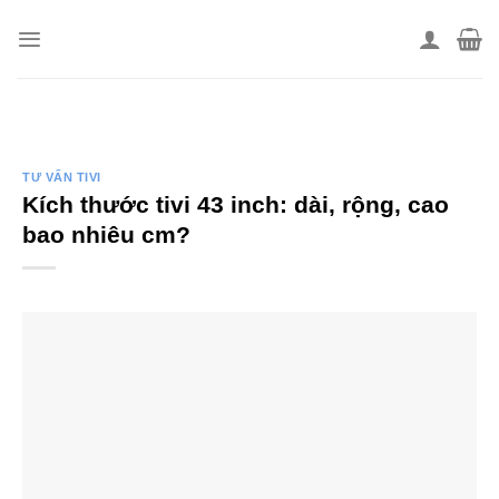
Skip
to
content
TƯ VẤN TIVI
Kích thước tivi 43 inch: dài, rộng, cao
bao nhiêu cm?